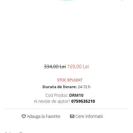
Pompe de stropit manuale
Atomizoare
Mori electrice
Mori electrice cereale
Accesorii mori electrice
Batoze de porumb
Zdrobitoare struguri, fructe si
legume
334,00 Lei
169,00 Lei
Dezumidificatoare
Aparate de sudura
STOC EPUIZAT
Drujbe
Durata de livrare:
24-72 h
Motocoase
Cod Produs:
DRM10
Motoare
Ai nevoie de ajutor?
0759535210
Motoare electrice
Motoare termice
Adauga la Favorite
Cere informatii
Scule si Unelte Electrice
Articole sanitare