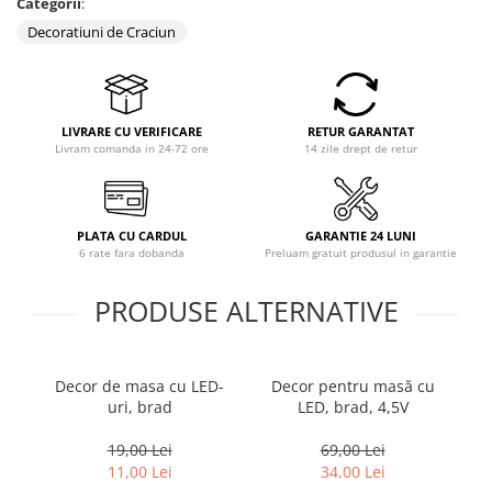
Categorii
:
Coloane dus
Decoratiuni de Craciun
Chiuvete
Baterii de bucatarie
Baterii de baie
LIVRARE CU VERIFICARE
RETUR GARANTAT
Livram comanda in 24-72 ore
14 zile drept de retur
Robineti
Echipamente de lucru
Betoniere si vibratoare beton
PLATA CU CARDUL
GARANTIE 24 LUNI
6 rate fara dobanda
Preluam gratuit produsul in garantie
Accesorii beton
Betoniere
PRODUSE ALTERNATIVE
Roabe
Generatoare
Decor de masa cu LED-
Decor pentru masă cu
P
Motocultoare
uri, brad
LED, brad, 4,5V
Produse uz casnic
Seminee electrice
19,00 Lei
69,00 Lei
11,00 Lei
34,00 Lei
Convectoare si aeroterme electrice