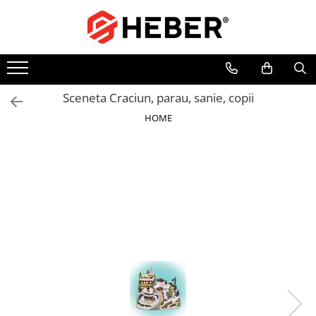
Toate Produsele
Mixere cu bol
Aer conditionat
Sceneta Craciun, parau, sanie, copii
Friteuze cu aer cald
HOME
Pompe de apa
Pompe submersibile
Pompe submersibile nisip
Pompe apa de suprafata
Motopompe
Hidrofoare
Hidrofor cu pompa submersibila
Pompe de stropit
Pompe de stropit electrice