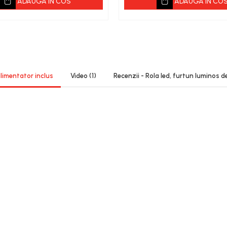
ADAUGA IN COS
ADAUGA IN CO
alimentator inclus
Video
(1)
Recenzii - Rola led, furtun luminos d