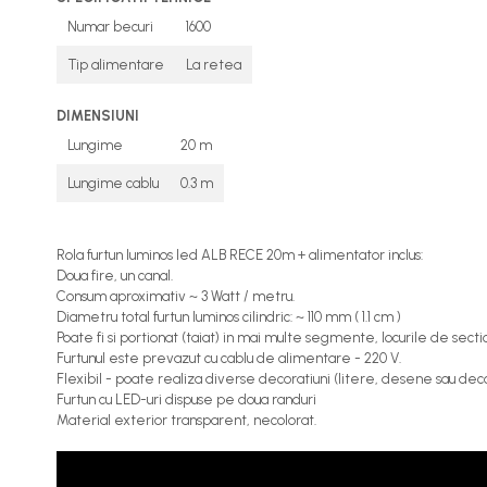
Numar becuri
1600
Tip alimentare
La retea
DIMENSIUNI
Lungime
20 m
Lungime cablu
0.3 m
Rola furtun luminos led ALB RECE 20m + alimentator inclus:
Doua fire, un canal.
Consum aproximativ ~ 3 Watt / metru.
Diametru total furtun luminos cilindric: ~ 110 mm ( 1.1 cm )
Poate fi si portionat (taiat) in mai multe segmente, locurile de sectio
Furtunul este prevazut cu cablu de alimentare - 220 V.
Flexibil - poate realiza diverse decoratiuni (litere, desene sau deco
Furtun cu LED-uri dispuse pe doua randuri
Material exterior transparent, necolorat.