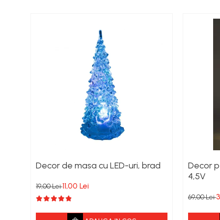
Scule si Unelte Electrice
Articole sanitare
Coloane dus
Chiuvete
Baterii de bucatarie
Baterii de baie
Robineti
Echipamente de lucru
Betoniere si vibratoare beton
Accesorii beton
Betoniere
Decor de masa cu LED-uri, brad
Decor p
Roabe
4,5V
Generatoare
11,00 Lei
19,00 Lei
3
69,00 Lei
Motocultoare
Produse uz casnic