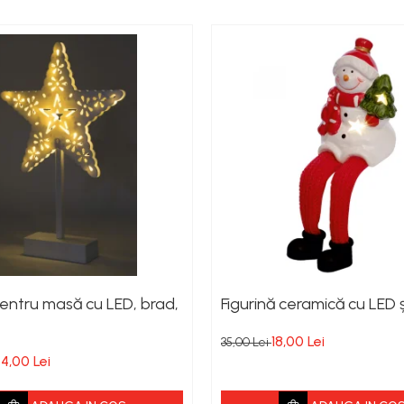
entru masă cu LED, brad,
Figurină ceramică cu LED ș
18,00 Lei
35,00 Lei
4,00 Lei