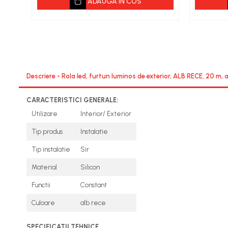
ADAUGA IN COS
Seminee electrice
Convectoare si aeroterme electrice
Descriere - Rola led, furtun luminos de exterior, ALB RECE, 20 m, 
CARACTERISTICI GENERALE:
Utilizare
Interior/ Exterior
Tip produs
Instalatie
Tip instalatie
Sir
Material
Silicon
Functii
Constant
Culoare
alb rece
SPECIFICATII TEHNICE