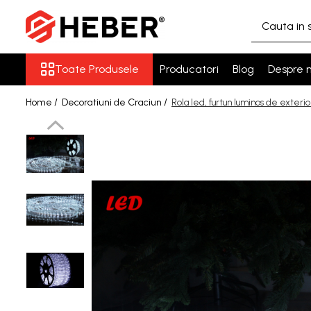
Toate Produsele
Toate Produsele
Producatori
Blog
Despre n
Mixere cu bol
Aer conditionat
Home /
Decoratiuni de Craciun /
Rola led, furtun luminos de exterio
Friteuze cu aer cald
Pompe de apa
Pompe submersibile
Pompe submersibile nisip
Pompe apa de suprafata
Motopompe
Hidrofoare
Hidrofor cu pompa
submersibila
Pompe de stropit