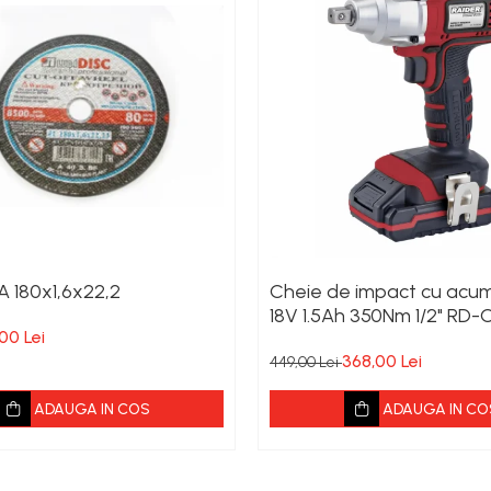
A 180x1,6x22,2
Cheie de impact cu acum
18V 1.5Ah 350Nm 1/2" RD-
,00 Lei
RAIDER
368,00 Lei
449,00 Lei
ADAUGA IN COS
ADAUGA IN CO