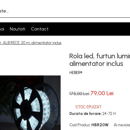
oi
Noutati
Contact
r, ALB RECE, 20 m, alimentator inclus
Rola led, furtun lum
alimentator inclus
HEBER®
79,00 Lei
175,00 Lei
STOC EPUIZAT
Durata de livrare:
24-72 H
Cod Produs:
HBR20W
Ai nevoie