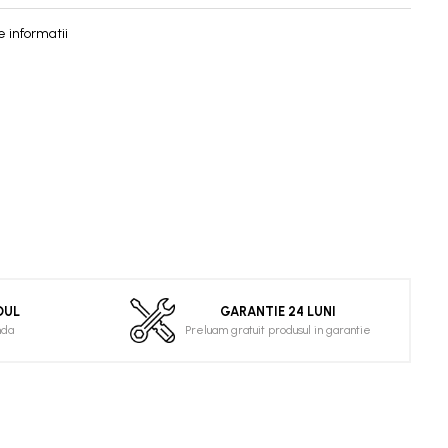
 informatii
DUL
GARANTIE 24 LUNI
nda
Preluam gratuit produsul in garantie