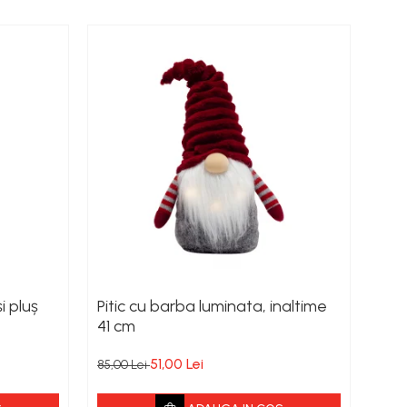
i pluș
Pitic cu barba luminata, inaltime
Piti
41 cm
54 
51,00 Lei
85,00 Lei
129,0