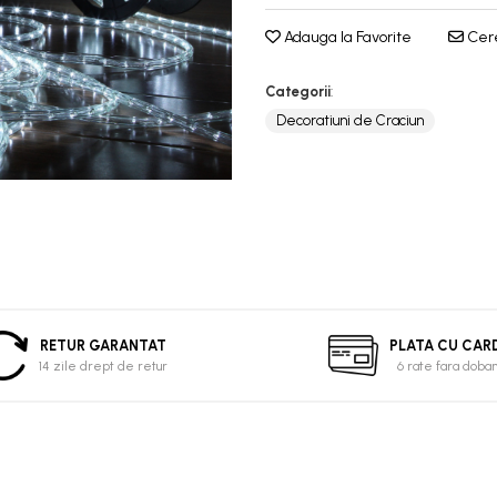
Adauga la Favorite
Cere
Categorii
:
Decoratiuni de Craciun
RETUR GARANTAT
PLATA CU CAR
14 zile drept de retur
6 rate fara doba