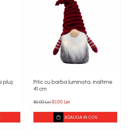
i pluș
Pitic cu barba luminata, inaltime
Dec
41 cm
om 
51,00 Lei
85,00 Lei
23,0
S
ADAUGA IN COS