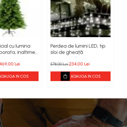
icial cu lumina
Perdea de lumini LED, tip
porata, inaltime
sloi de gheață
469,00 Lei
234,00 Lei
578,00 Lei
ADAUGA IN COS
ADAUGA IN COS