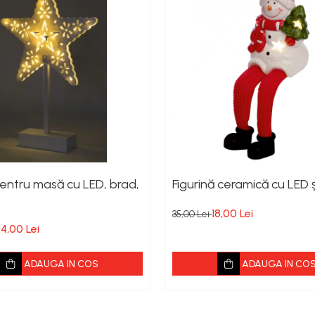
entru masă cu LED, brad,
Figurină ceramică cu LED ș
18,00 Lei
35,00 Lei
4,00 Lei
ADAUGA IN COS
ADAUGA IN CO