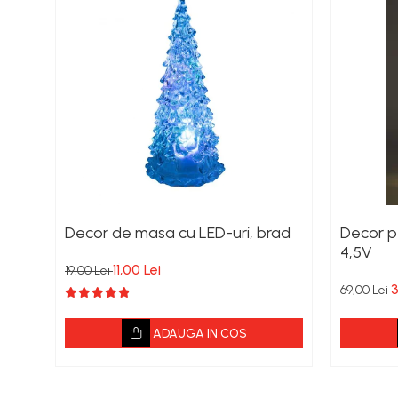
Scule si Unelte Electrice
Articole sanitare
Coloane dus
Chiuvete
Baterii de bucatarie
Baterii de baie
Robineti
Echipamente de lucru
Betoniere si vibratoare beton
Decor de masa cu LED-uri, brad
Decor p
Accesorii beton
4,5V
11,00 Lei
19,00 Lei
Betoniere
3
69,00 Lei
Roabe
ADAUGA IN COS
Generatoare
Motocultoare
Produse uz casnic