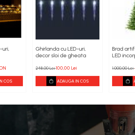
uri,
Ghirlanda cu LED-uri,
Brad artif
decor sloi de gheata
LED incor
150 cm
RON
100,00 Lei
248,00 Lei
1.000,00 Lei
N COS
ADAUGA IN COS