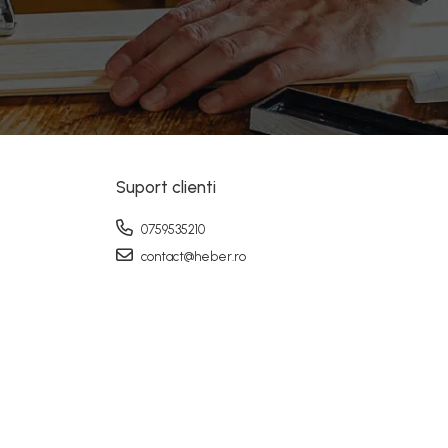
Suport clienti
0759535210
contact@heber.ro