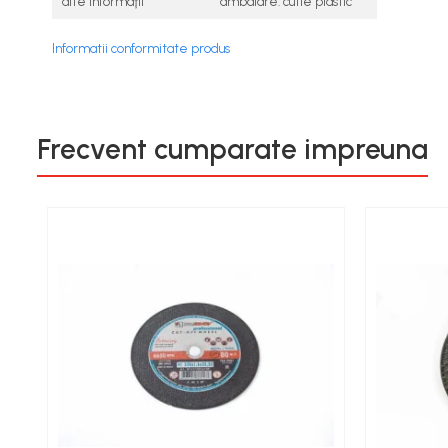
alte informaţii
ambalare: cutie plastic
Informatii conformitate produs
Frecvent cumparate impreuna