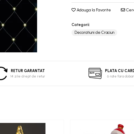
Adauga la Favorite
Cere
Categorii
:
Decoratiuni de Craciun
RETUR GARANTAT
PLATA CU CAR
14 zile drept de retur
6 rate fara doba