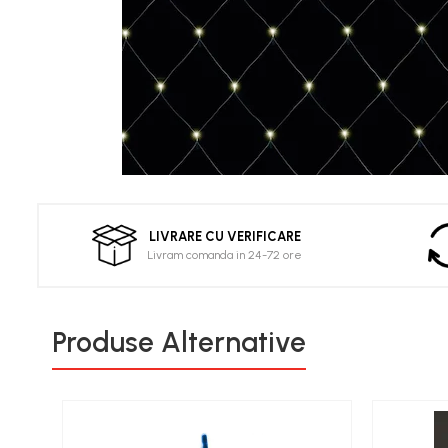
Pompe de stropit electrice
Pompe de stropit manuale
Atomizoare
Mori electrice
Mori electrice cereale
Accesorii mori electrice
Batoze de porumb
Zdrobitoare struguri, fructe si legume
LIVRARE CU VERIFICARE
Dezumidificatoare
Livram comanda in 24-72 ore
Aparate de sudura
Drujbe
Motocoase
Produse Alternative
Motoare
Motoare electrice
Motoare termice