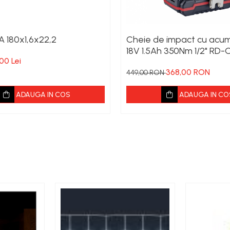
A 180x1,6x22,2
Cheie de impact cu acum
18V 1.5Ah 350Nm 1/2" RD-
,00 Lei
RAIDER
368,00 RON
449,00 RON
ADAUGA IN COS
ADAUGA IN CO