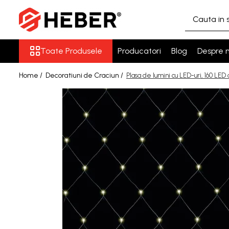
Toate Produsele
Toate Produsele
Producatori
Blog
Despre n
Mixere cu bol
Aer conditionat
Home /
Decoratiuni de Craciun /
Plasa de lumini cu LED-uri, 160 LE
Friteuze cu aer cald
Pompe de apa
Pompe submersibile
Pompe submersibile nisip
Pompe apa de suprafata
Motopompe
Hidrofoare
Hidrofor cu pompa
submersibila
Pompe de stropit