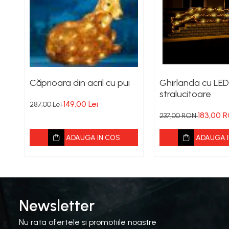
Căprioara din acril cu pui
Ghirlanda cu LED-
stralucitoare
149,00 Lei
287,00 Lei
183,00 
237,00 RON
ADAUGA IN COS
ADAUGA I
Newsletter
Nu rata ofertele si promotiile noastre