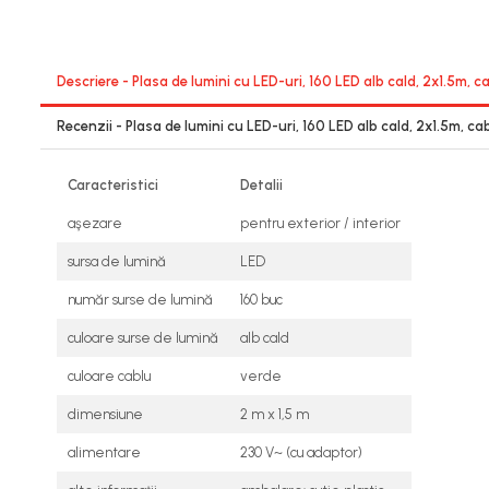
Seminee electrice
Convectoare si aeroterme electrice
Descriere - Plasa de lumini cu LED-uri, 160 LED alb cald, 2x1.5m, 
Recenzii - Plasa de lumini cu LED-uri, 160 LED alb cald, 2x1.5m, c
Caracteristici
Detalii
aşezare
pentru exterior / interior
sursa de lumină
LED
număr surse de lumină
160 buc
culoare surse de lumină
alb cald
culoare cablu
verde
dimensiune
2 m x 1,5 m
alimentare
230 V~ (cu adaptor)