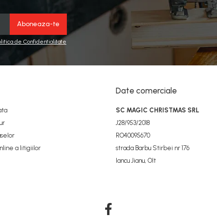
olitica de Confidentialitate
Date comerciale
ata
SC MAGIC CHRISTMAS SRL
ur
J28/953/2018
selor
RO40095670
ine a litigiilor
strada Barbu Stirbei nr 176
Iancu Jianu, Olt