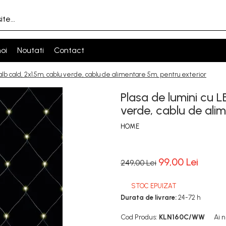
oi
Noutati
Contact
D alb cald, 2x1.5m, cablu verde, cablu de alimentare 5m, pentru exterior
Plasa de lumini cu L
verde, cablu de ali
HOME
99,00 Lei
249,00 Lei
STOC EPUIZAT
Durata de livrare:
24-72 h
Cod Produs:
KLN160C/WW
Ai 