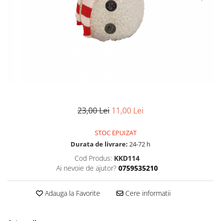
Pompe de stropit manuale
Atomizoare
Mori electrice
Mori electrice cereale
Accesorii mori electrice
Batoze de porumb
Zdrobitoare struguri, fructe si
legume
23,00 Lei
11,00 Lei
Dezumidificatoare
Aparate de sudura
STOC EPUIZAT
Drujbe
Durata de livrare:
24-72 h
Motocoase
Cod Produs:
KKD114
Motoare
Ai nevoie de ajutor?
0759535210
Motoare electrice
Motoare termice
Adauga la Favorite
Cere informatii
Scule si Unelte Electrice
Articole sanitare