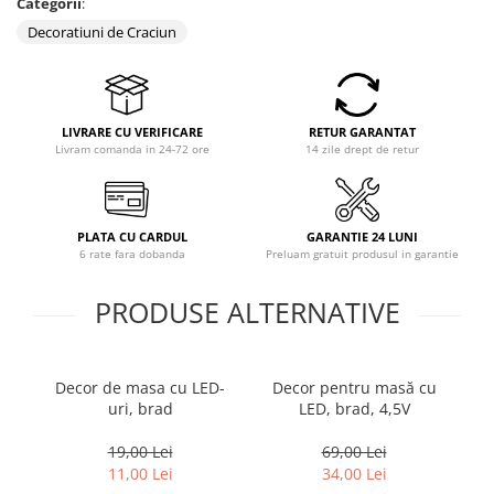
Categorii
:
Coloane dus
Decoratiuni de Craciun
Chiuvete
Baterii de bucatarie
Baterii de baie
LIVRARE CU VERIFICARE
RETUR GARANTAT
Livram comanda in 24-72 ore
14 zile drept de retur
Robineti
Echipamente de lucru
Betoniere si vibratoare beton
PLATA CU CARDUL
GARANTIE 24 LUNI
6 rate fara dobanda
Preluam gratuit produsul in garantie
Accesorii beton
Betoniere
PRODUSE ALTERNATIVE
Roabe
Generatoare
Decor de masa cu LED-
Decor pentru masă cu
P
Motocultoare
uri, brad
LED, brad, 4,5V
Produse uz casnic
Seminee electrice
19,00 Lei
69,00 Lei
11,00 Lei
34,00 Lei
Convectoare si aeroterme electrice