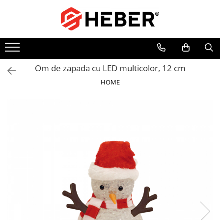
Toate Produsele
Mixere cu bol
Aer conditionat
Om de zapada cu LED multicolor, 12 cm
Friteuze cu aer cald
HOME
Pompe de apa
Pompe submersibile
Pompe submersibile nisip
Pompe apa de suprafata
Motopompe
Hidrofoare
Hidrofor cu pompa submersibila
Pompe de stropit
Pompe de stropit electrice