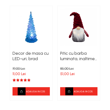
Decor de masa cu
Pitic cu barba
F
LED-uri, brad
luminata, inaltime
c
41 cm
19,00 Lei
85,00 Lei
3
11,00 Lei
51,00 Lei
1
ADAUGA IN COS
ADAUGA IN COS