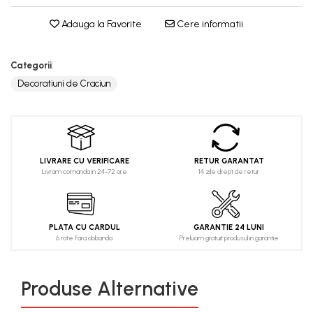
Adauga la Favorite
Cere informatii
Categorii
:
Decoratiuni de Craciun
LIVRARE CU VERIFICARE
RETUR GARANTAT
Livram comanda in 24-72 ore
14 zile drept de retur
PLATA CU CARDUL
GARANTIE 24 LUNI
6 rate fara dobanda
Preluam gratuit produsul in garantie
Produse Alternative