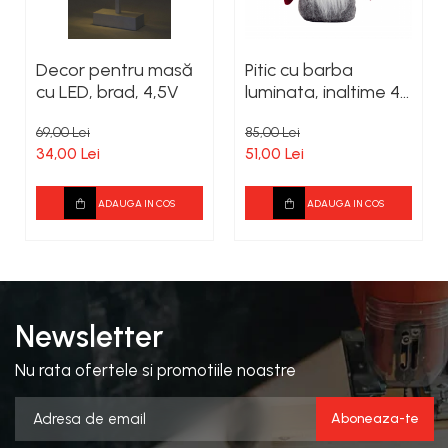
Decor pentru masă
Pitic cu barba
cu LED, brad, 4,5V
luminata, inaltime 41
cm
69,00 Lei
85,00 Lei
34,00 Lei
51,00 Lei
ADAUGA IN COS
ADAUGA IN COS
Newsletter
Nu rata ofertele si promotiile noastre