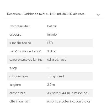
Descriere - Ghirlanda mini cu LED-uri, 30 LED alb rece
Caracteristici
Detalii
aşezare
interior
sursa de lumină
LED
număr surse de lumină
30 buc
culoare surse de lumină
cul. albă, rece
funcţii
-
culoare cablu
transparent
lungime
2,9 m
alimentare
3 x baterii AA (nu sunt incluse)
alte informaţii
suport de baterii, cu comutator