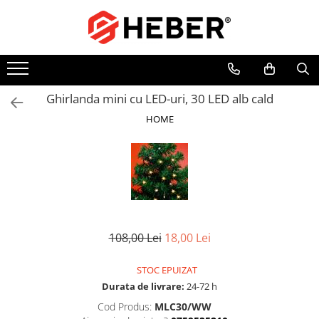
Toate Produsele
Mixere cu bol
Aer conditionat
Ghirlanda mini cu LED-uri, 30 LED alb cald
Friteuze cu aer cald
HOME
Pompe de apa
Pompe submersibile
Pompe submersibile nisip
Pompe apa de suprafata
Motopompe
108,00 Lei
18,00 Lei
Hidrofoare
Hidrofor cu pompa submersibila
STOC EPUIZAT
Pompe de stropit
Durata de livrare:
24-72 h
Pompe de stropit electrice
Cod Produs:
MLC30/WW