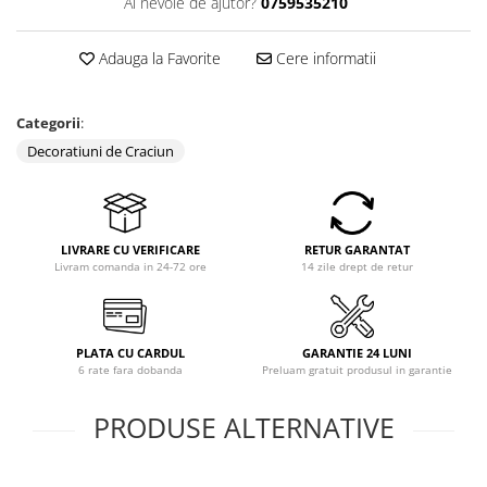
Ai nevoie de ajutor?
0759535210
Pompe de stropit manuale
Atomizoare
Adauga la Favorite
Cere informatii
Mori electrice
Mori electrice cereale
Categorii
:
Accesorii mori electrice
Decoratiuni de Craciun
Batoze de porumb
Zdrobitoare struguri, fructe si
legume
Dezumidificatoare
LIVRARE CU VERIFICARE
RETUR GARANTAT
Livram comanda in 24-72 ore
14 zile drept de retur
Aparate de sudura
Drujbe
Motocoase
PLATA CU CARDUL
GARANTIE 24 LUNI
Motoare
6 rate fara dobanda
Preluam gratuit produsul in garantie
Motoare electrice
PRODUSE ALTERNATIVE
Motoare termice
Scule si Unelte Electrice
Articole sanitare