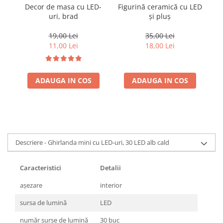
Decor de masa cu LED-
Figurină ceramică cu LED
P
Coloane dus
uri, brad
și pluș
Chiuvete
19,00 Lei
35,00 Lei
Baterii de bucatarie
11,00 Lei
18,00 Lei
Baterii de baie
Robineti
ADAUGA IN COS
ADAUGA IN COS
Echipamente de lucru
Betoniere si vibratoare beton
Accesorii beton
Betoniere
Descriere - Ghirlanda mini cu LED-uri, 30 LED alb cald
Roabe
Generatoare
Caracteristici
Detalii
Motocultoare
aşezare
interior
Produse uz casnic
sursa de lumină
LED
Seminee electrice
Convectoare si aeroterme electrice
număr surse de lumină
30 buc