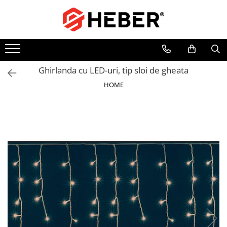
Toate Produsele
Mixere cu bol
Aer conditionat
Ghirlanda cu LED-uri, tip sloi de gheata
Friteuze cu aer cald
HOME
Pompe de apa
Pompe submersibile
Pompe submersibile nisip
Pompe apa de suprafata
Motopompe
Hidrofoare
Hidrofor cu pompa submersibila
Pompe de stropit
Pompe de stropit electrice