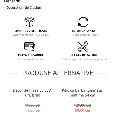
Categorii
:
Coloane dus
Decoratiuni de Craciun
Chiuvete
Baterii de bucatarie
Baterii de baie
LIVRARE CU VERIFICARE
RETUR GARANTAT
Livram comanda in 24-72 ore
14 zile drept de retur
Robineti
Echipamente de lucru
Betoniere si vibratoare beton
PLATA CU CARDUL
GARANTIE 24 LUNI
6 rate fara dobanda
Preluam gratuit produsul in garantie
Accesorii beton
Betoniere
PRODUSE ALTERNATIVE
Roabe
Generatoare
Decor de masa cu LED-
Pitic cu barba luminata,
Că
Motocultoare
uri, brad
inaltime 54 cm
Produse uz casnic
Seminee electrice
19,00 Lei
129,00 Lei
11,00 Lei
68,00 Lei
Convectoare si aeroterme electrice