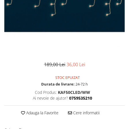
Pompe de stropit manuale
Atomizoare
Mori electrice
Mori electrice cereale
Accesorii mori electrice
Batoze de porumb
Zdrobitoare struguri, fructe si
legume
189,00 Lei
36,00 Lei
Dezumidificatoare
Aparate de sudura
STOC EPUIZAT
Drujbe
Durata de livrare:
24-72 h
Motocoase
Cod Produs:
KAF50CLED/WW
Motoare
Ai nevoie de ajutor?
0759535210
Motoare electrice
Motoare termice
Adauga la Favorite
Cere informatii
Scule si Unelte Electrice
Articole sanitare