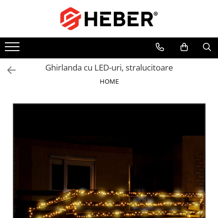
Toate Produsele
Mixere cu bol
Aer conditionat
Ghirlanda cu LED-uri, stralucitoare
Friteuze cu aer cald
HOME
Pompe de apa
Pompe submersibile
Pompe submersibile nisip
Pompe apa de suprafata
Motopompe
Hidrofoare
Hidrofor cu pompa submersibila
Pompe de stropit
Pompe de stropit electrice