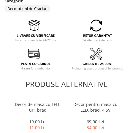
Categorii
:
Coloane dus
Decoratiuni de Craciun
Chiuvete
Baterii de bucatarie
Baterii de baie
LIVRARE CU VERIFICARE
RETUR GARANTAT
Livram comanda in 24-72 ore
14 zile drept de retur
Robineti
Echipamente de lucru
Betoniere si vibratoare beton
PLATA CU CARDUL
GARANTIE 24 LUNI
6 rate fara dobanda
Preluam gratuit produsul in garantie
Accesorii beton
Betoniere
PRODUSE ALTERNATIVE
Roabe
Generatoare
Decor de masa cu LED-
Decor pentru masă cu
P
Motocultoare
uri, brad
LED, brad, 4,5V
Produse uz casnic
Seminee electrice
19,00 Lei
69,00 Lei
11,00 Lei
34,00 Lei
Convectoare si aeroterme electrice