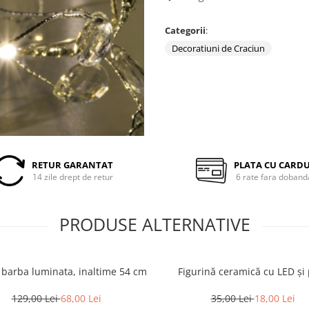
Categorii
:
Decoratiuni de Craciun
RETUR GARANTAT
PLATA CU CARD
14 zile drept de retur
6 rate fara doband
PRODUSE ALTERNATIVE
u barba luminata, inaltime 54 cm
Figurină ceramică cu LED și 
129,00 Lei
68,00 Lei
35,00 Lei
18,00 Lei