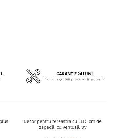
UL
GARANTIE 24 LUNI
a
Preluam gratuit produsul in garantie
pluș
Decor pentru fereastră cu LED, om de
Figurina cer
zăpadă, cu ventuză, 3V