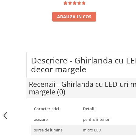
Coloane dus
ADAUGA IN COS
Chiuvete
Baterii de bucatarie
Baterii de baie
Robineti
Echipamente de lucru
Descriere - Ghirlanda cu LE
Betoniere si vibratoare beton
decor margele
Accesorii beton
Betoniere
Recenzii - Ghirlanda cu LED-uri m
margele
(0)
Roabe
Generatoare
Motocultoare
Caracteristici
Detalii
Produse uz casnic
aşezare
pentru interior
Seminee electrice
sursa de lumină
micro LED
Convectoare si aeroterme electrice