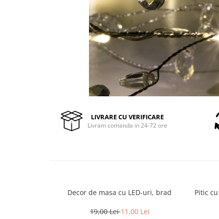
Pompe de stropit manuale
Atomizoare
Mori electrice
Mori electrice cereale
Accesorii mori electrice
Batoze de porumb
Zdrobitoare struguri, fructe si
legume
Dezumidificatoare
LIVRARE CU VERIFICARE
Aparate de sudura
Livram comanda in 24-72 ore
Drujbe
Motocoase
Motoare
Motoare electrice
Motoare termice
Decor de masa cu LED-uri, brad
Pitic c
Scule si Unelte Electrice
19,00 Lei
11,00 Lei
Articole sanitare