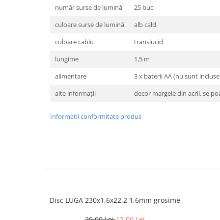
număr surse de lumină
25 buc
culoare surse de lumină
alb cald
culoare cablu
translucid
lungime
1,5 m
alimentare
3 x baterii AA (nu sunt incluse
alte informaţii
decor margele din acril, se po
Informatii conformitate produs
Disc LUGA 230x1,6x22,2 1,6mm grosime
29,00 Lei
13,00 Lei