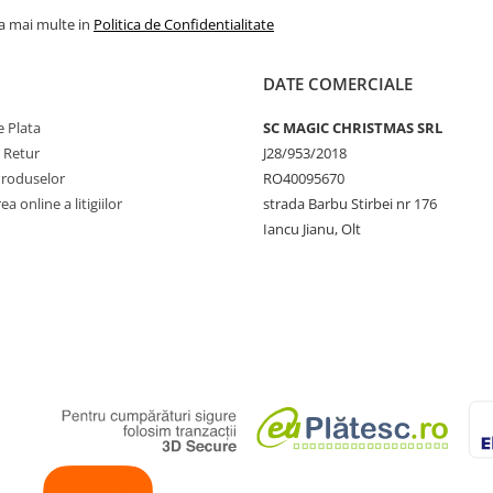
la mai multe in
Politica de Confidentialitate
DATE COMERCIALE
 Plata
SC MAGIC CHRISTMAS SRL
e Retur
J28/953/2018
Produselor
RO40095670
a online a litigiilor
strada Barbu Stirbei nr 176
Iancu Jianu, Olt