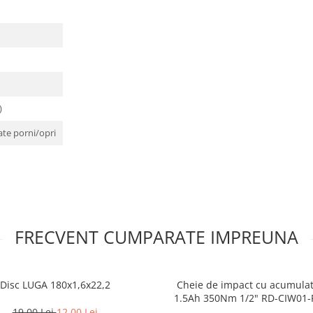
)
ate porni/opri
FRECVENT CUMPARATE IMPREUNA
Disc LUGA 180x1,6x22,2
Cheie de impact cu acumulat
1.5Ah 350Nm 1/2" RD-CIW01
19,00 Lei
12,00 Lei