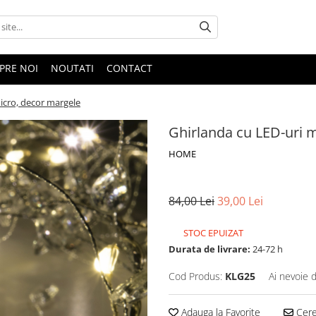
PRE NOI
NOUTATI
CONTACT
icro, decor margele
Ghirlanda cu LED-uri 
HOME
84,00 Lei
39,00 Lei
STOC EPUIZAT
Durata de livrare:
24-72 h
Cod Produs:
KLG25
Ai nevoie 
Adauga la Favorite
Cere 