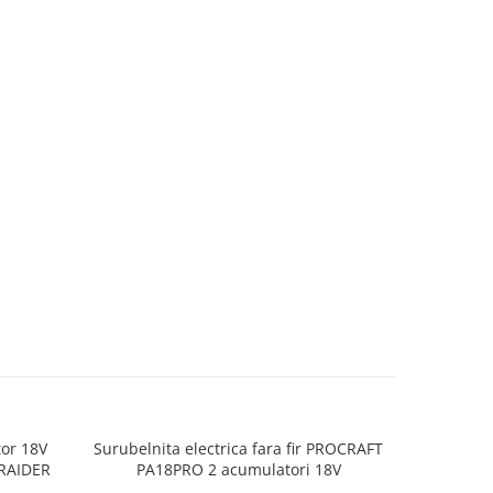
or 18V
Surubelnita electrica fara fir PROCRAFT
MIXXUS PR
-RAIDER
PA18PRO 2 acumulatori 18V