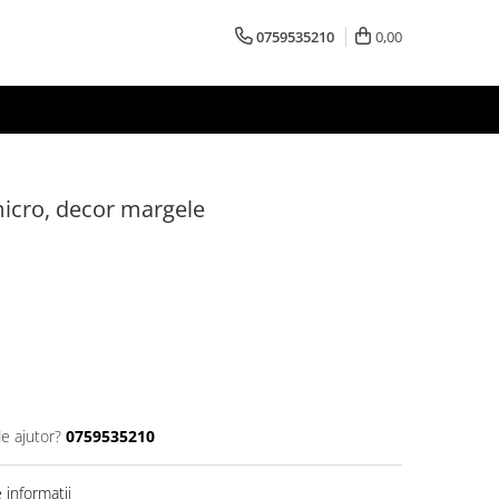
0759535210
0,00
micro, decor margele
de ajutor?
0759535210
informatii