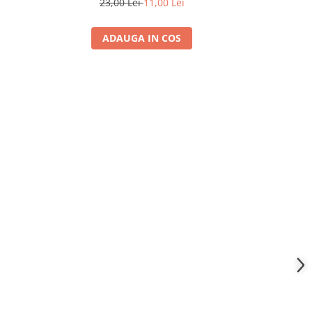
23,00 Lei
11,00 Lei
73
ADAUGA IN COS
A