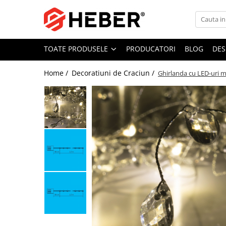
Toate Produsele
TOATE PRODUSELE
PRODUCATORI
BLOG
DES
Mixere cu bol
Aer conditionat
Home /
Decoratiuni de Craciun /
Ghirlanda cu LED-uri m
Friteuze cu aer cald
Pompe de apa
Pompe submersibile
Pompe submersibile nisip
Pompe apa de suprafata
Motopompe
Hidrofoare
Hidrofor cu pompa submersibila
Pompe de stropit
Pompe de stropit electrice