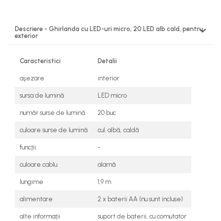
Descriere - Ghirlanda cu LED-uri micro, 20 LED alb cald, pentru
exterior
Caracteristici
Detalii
aşezare
interior
sursa de lumină
LED micro
număr surse de lumină
20 buc
culoare surse de lumină
cul. albă, caldă
funcţii
-
culoare cablu
alamă
lungime
1,9 m
alimentare
2 x baterii AA (nu sunt incluse)
alte informaţii
suport de baterii, cu comutator