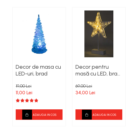
Decor de masa cu
Decor pentru
P
LED-uri, brad
masă cu LED, brad,
l
4,5V
4
19,00 Lei
69,00 Lei
8
11,00 Lei
34,00 Lei
5
ADAUGA IN COS
ADAUGA IN COS