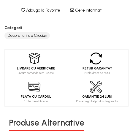
Adauga la Favorite
Cere informatii
Categorii
:
Decoratiuni de Craciun
LIVRARE CU VERIFICARE
RETUR GARANTAT
Livram comanda in 24-72 ore
14 zile drept de retur
PLATA CU CARDUL
GARANTIE 24 LUNI
6 rate fara dobanda
Preluam gratuit produsul in garantie
Produse Alternative