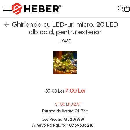
Pompe de apa
Pompe de stropit
Mori electrice
Motoare
Articole sanitare
Betoniere si vibratoare beton
Ghirlanda cu LED-uri micro, 20 LED
Pompe submersibile
Pompe de stropit electrice
Mori electrice cereale
Motoare electrice
Coloane dus
Accesorii beton
alb cald, pentru exterior
Pompe submersibile nisip
Pompe de stropit manuale
Accesorii mori electrice
Motoare termice
Chiuvete
Betoniere
HOME
Pompe apa de suprafata
Atomizoare
Baterii de bucatarie
Roabe
Motopompe
Baterii de baie
Hidrofoare
Robineti
Hidrofor cu pompa
Echipamente de lucru
submersibila
7,00 Lei
87,00 Lei
STOC EPUIZAT
Durata de livrare:
24-72 h
Cod Produs:
ML20/WW
Ai nevoie de ajutor?
0759535210