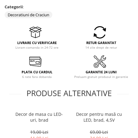
Categorii
:
Decoratiuni de Craciun
LIVRARE CU VERIFICARE
RETUR GARANTAT
Livram comanda in 24-72 ore
14 zile drept de retur
PLATA CU CARDUL
GARANTIE 24 LUNI
6 rate fara dobanda
Preluam gratuit produsul in garantie
PRODUSE ALTERNATIVE
Decor de masa cu LED-
Decor pentru masă cu
P
uri, brad
LED, brad, 4,5V
19,00 Lei
69,00 Lei