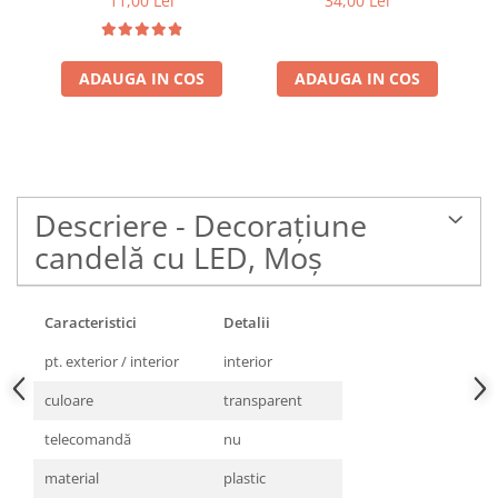
11,00 Lei
34,00 Lei
ADAUGA IN COS
ADAUGA IN COS
Descriere - Decoraţiune
candelă cu LED, Moş
Caracteristici
Detalii
pt. exterior / interior
interior
culoare
transparent
telecomandă
nu
material
plastic