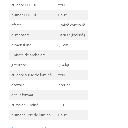
culoare LED-uri
roşu
număr LED-uri
1 buc
efecte
lumină continuă
alimentare
CR2032 (inclusă)
dimensiune
8,5 cm
unitate de ambalare
-
greutate
0,04 kg
culoare surse de lumină
roşu
aşezare
interior
alte informaţii
-
sursa de lumină
LED
număr surse de lumină
1 buc