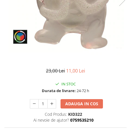
Pompe de stropit manuale
Atomizoare
Mori electrice
Mori electrice cereale
Accesorii mori electrice
Batoze de porumb
Zdrobitoare struguri, fructe si
legume
Dezumidificatoare
23,00 Lei
11,00 Lei
Aparate de sudura
Drujbe
IN STOC
Motocoase
Durata de livrare:
24-72 h
Motoare
ADAUGA IN COS
Motoare electrice
Motoare termice
Cod Produs:
KID322
Ai nevoie de ajutor?
0759535210
Scule si Unelte Electrice
Articole sanitare