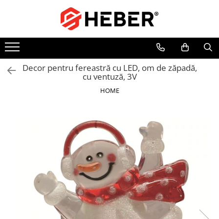
Toate Produsele
Mixere cu bol
Aer conditionat
Decor pentru fereastră cu LED, om de zăpadă,
cu ventuză, 3V
Friteuze cu aer cald
HOME
Pompe de apa
Pompe submersibile
Pompe submersibile nisip
Pompe apa de suprafata
Motopompe
Hidrofoare
Hidrofor cu pompa submersibila
Pompe de stropit
Pompe de stropit electrice