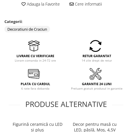
Adauga la Favorite
Cere informatii
Coloane dus
Chiuvete
Categorii
:
Baterii de bucatarie
Decoratiuni de Craciun
Baterii de baie
Robineti
Echipamente de lucru
LIVRARE CU VERIFICARE
RETUR GARANTAT
Livram comanda in 24-72 ore
14 zile drept de retur
Betoniere si vibratoare beton
Accesorii beton
Betoniere
PLATA CU CARDUL
GARANTIE 24 LUNI
Roabe
6 rate fara dobanda
Preluam gratuit produsul in garantie
Generatoare
PRODUSE ALTERNATIVE
Motocultoare
Produse uz casnic
Seminee electrice
Figurină ceramică cu LED
Decor pentru masă cu
Convectoare si aeroterme electrice
și pluș
LED, pâslă, Moş, 4,5V