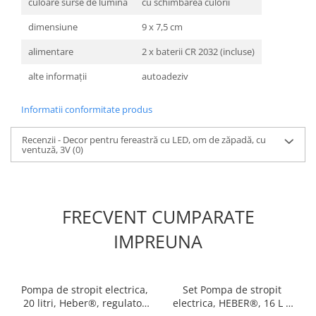
culoare surse de lumină
cu schimbarea culorii
dimensiune
9 x 7,5 cm
alimentare
2 x baterii CR 2032 (incluse)
alte informaţii
autoadeziv
Informatii conformitate produs
Recenzii - Decor pentru fereastră cu LED, om de zăpadă, cu
ventuză, 3V
(0)
FRECVENT CUMPARATE
IMPREUNA
Pompa de stropit electrica,
Set Pompa de stropit
20 litri, Heber®, regulator
electrica, HEBER®, 16 L +