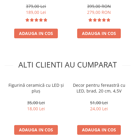
de presiune, 6 bari, cu
Atomizorul electric portabil
acumulator, 5 duze incluse
379,00 Lei
399,00 RON
189,00 Lei
279,00 RON
ADAUGA IN COS
ADAUGA IN COS
ALTI CLIENTI AU CUMPARAT
Figurină ceramică cu LED și
Decor pentru fereastră cu
pluș
LED, brad, 20 cm, 4,5V
35,00 Lei
51,00 Lei
18,00 Lei
24,00 Lei
ADAUGA IN COS
ADAUGA IN COS