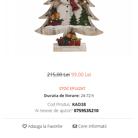
Pompe de stropit manuale
Atomizoare
Mori electrice
Mori electrice cereale
Accesorii mori electrice
Batoze de porumb
Zdrobitoare struguri, fructe si
legume
Dezumidificatoare
215,00 Lei
99,00 Lei
Aparate de sudura
Drujbe
STOC EPUIZAT
Motocoase
Durata de livrare:
24-72 h
Motoare
Cod Produs:
KAD38
Ai nevoie de ajutor?
0759535210
Motoare electrice
Motoare termice
Adauga la Favorite
Cere informatii
Scule si Unelte Electrice
Articole sanitare