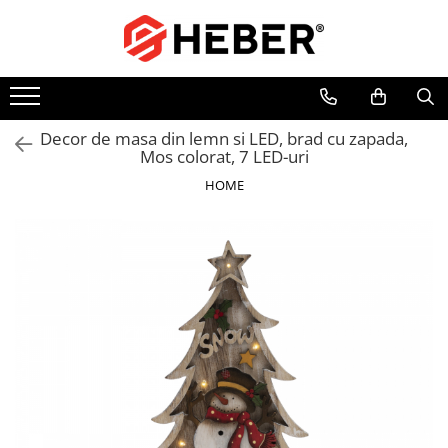
Toate Produsele
Mixere cu bol
Aer conditionat
Decor de masa din lemn si LED, brad cu zapada,
Mos colorat, 7 LED-uri
Friteuze cu aer cald
HOME
Pompe de apa
Pompe submersibile
Pompe submersibile nisip
Pompe apa de suprafata
Motopompe
Hidrofoare
Hidrofor cu pompa submersibila
Pompe de stropit
Pompe de stropit electrice