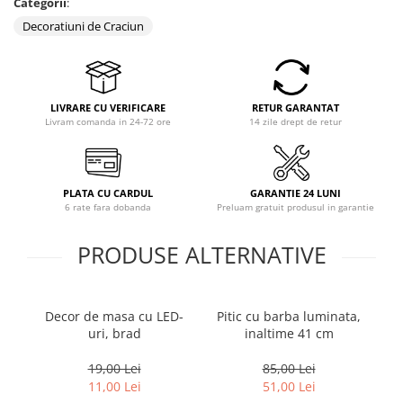
Categorii
:
Decoratiuni de Craciun
LIVRARE CU VERIFICARE
RETUR GARANTAT
Livram comanda in 24-72 ore
14 zile drept de retur
PLATA CU CARDUL
GARANTIE 24 LUNI
6 rate fara dobanda
Preluam gratuit produsul in garantie
PRODUSE ALTERNATIVE
Decor de masa cu LED-
Pitic cu barba luminata,
Fi
uri, brad
inaltime 41 cm
19,00 Lei
85,00 Lei
11,00 Lei
51,00 Lei