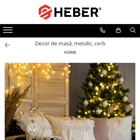
Toate Produsele
Mixere cu bol
Aer conditionat
Decor de masă, metalic, cerb
Friteuze cu aer cald
HOME
Pompe de apa
Pompe submersibile
Pompe submersibile nisip
Pompe apa de suprafata
Motopompe
Hidrofoare
Hidrofor cu pompa submersibila
Pompe de stropit
Pompe de stropit electrice