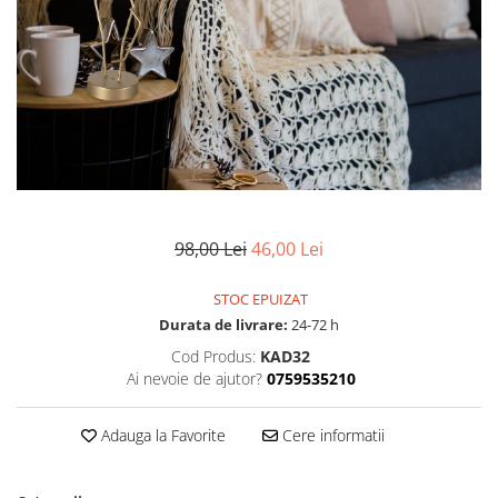
Pompe de stropit manuale
Atomizoare
Mori electrice
Mori electrice cereale
Accesorii mori electrice
Batoze de porumb
Zdrobitoare struguri, fructe si
legume
98,00 Lei
46,00 Lei
Dezumidificatoare
Aparate de sudura
STOC EPUIZAT
Drujbe
Durata de livrare:
24-72 h
Motocoase
Cod Produs:
KAD32
Motoare
Ai nevoie de ajutor?
0759535210
Motoare electrice
Motoare termice
Adauga la Favorite
Cere informatii
Scule si Unelte Electrice
Articole sanitare