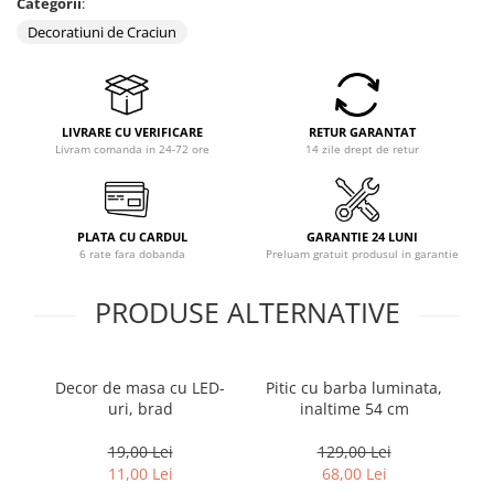
Categorii
:
Coloane dus
Decoratiuni de Craciun
Chiuvete
Baterii de bucatarie
Baterii de baie
LIVRARE CU VERIFICARE
RETUR GARANTAT
Livram comanda in 24-72 ore
14 zile drept de retur
Robineti
Echipamente de lucru
Betoniere si vibratoare beton
PLATA CU CARDUL
GARANTIE 24 LUNI
6 rate fara dobanda
Preluam gratuit produsul in garantie
Accesorii beton
Betoniere
PRODUSE ALTERNATIVE
Roabe
Generatoare
Decor de masa cu LED-
Pitic cu barba luminata,
Că
Motocultoare
uri, brad
inaltime 54 cm
Produse uz casnic
Seminee electrice
19,00 Lei
129,00 Lei
11,00 Lei
68,00 Lei
Convectoare si aeroterme electrice