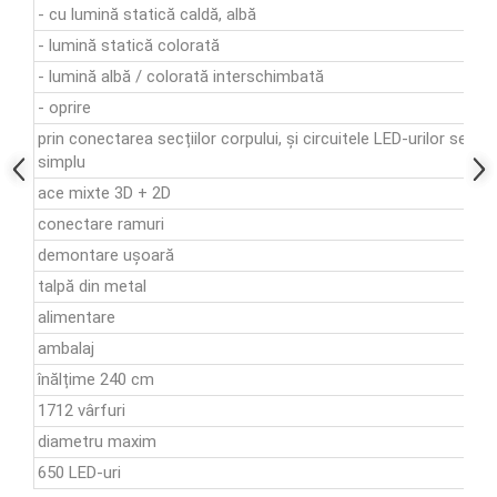
- cu lumină statică caldă, albă
- lumină statică colorată
- lumină albă / colorată interschimbată
- oprire
prin conectarea secțiilor corpului, și circuitele LED-urilor se c
simplu
ace mixte 3D + 2D
conectare ramuri
demontare ușoară
talpă din metal
alimentare
ambalaj
înălțime 240 cm
1712 vârfuri
diametru maxim
650 LED-uri