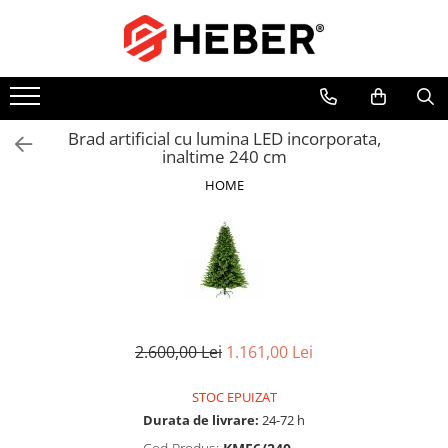
Toate Produsele
Mixere cu bol
Aer conditionat
Brad artificial cu lumina LED incorporata,
inaltime 240 cm
Friteuze cu aer cald
HOME
Pompe de apa
Pompe submersibile
Pompe submersibile nisip
Pompe apa de suprafata
Motopompe
Hidrofoare
2.600,00 Lei
1.161,00 Lei
Hidrofor cu pompa submersibila
STOC EPUIZAT
Pompe de stropit
Durata de livrare:
24-72 h
Pompe de stropit electrice