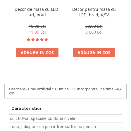
Coloane dus
Decor de masa cu LED-
Decor pentru masă cu
Fi
uri, brad
LED, brad, 4,5V
Chiuvete
Baterii de bucatarie
19,00 Lei
69,00 Lei
11,00 Lei
34,00 Lei
Baterii de baie
Robineti
ADAUGA IN COS
ADAUGA IN COS
Echipamente de lucru
Betoniere si vibratoare beton
Accesorii beton
Betoniere
Roabe
Descriere - Brad artificial cu lumina LED incorporata, inaltime 240
cm
Generatoare
Motocultoare
Caracteristici
Produse uz casnic
cu LED-uri speciale cu două nivele
Seminee electrice
funcții disponibile prin întrerupător cu pedală
Convectoare si aeroterme electrice