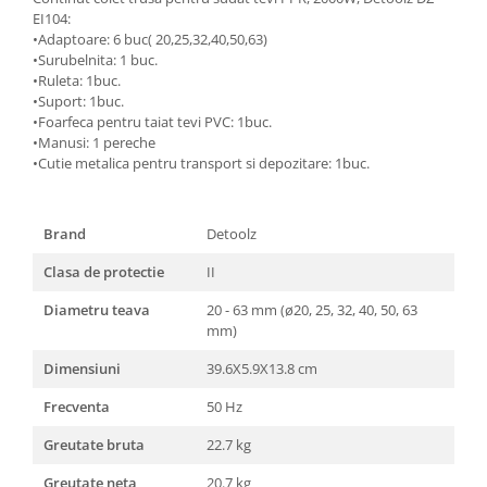
EI104:
•Adaptoare: 6 buc( 20,25,32,40,50,63)
•Surubelnita: 1 buc.
•Ruleta: 1buc.
•Suport: 1buc.
•Foarfeca pentru taiat tevi PVC: 1buc.
•Manusi: 1 pereche
•Cutie metalica pentru transport si depozitare: 1buc.
Brand
Detoolz
Clasa de protectie
II
Diametru teava
20 - 63 mm (ø20, 25, 32, 40, 50, 63
mm)
Dimensiuni
39.6X5.9X13.8 cm
Frecventa
50 Hz
Greutate bruta
22.7 kg
Greutate neta
20.7 kg