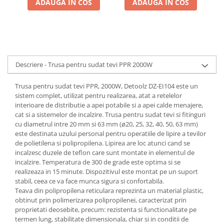
ADAUGA IN COS
ADAUGA IN COS
Descriere - Trusa pentru sudat tevi PPR 2000W
Trusa pentru sudat tevi PPR, 2000W, Detoolz DZ-EI104 este un
sistem complet, utilizat pentru realizarea, atat a retelelor
interioare de distributie a apei potabile si a apei calde menajere,
cat si a sistemelor de incalzire. Trusa pentru sudat tevi si fitinguri
cu diametrul intre 20 mm si 63 mm (ø20, 25, 32, 40, 50, 63 mm)
este destinata uzului personal pentru operatiile de lipire a tevilor
de polietilena si polipropilena. Lipirea are loc atunci cand se
incalzesc duzele de teflon care sunt montate in elementul de
incalzire. Temperatura de 300 de grade este optima si se
realizeaza in 15 minute. Dispozitivul este montat pe un suport
stabil, ceea ce va face munca sigura si confortabila.
Teava din polipropilena reticulara reprezinta un material plastic,
obtinut prin polimerizarea polipropilenei, caracterizat prin
proprietati deosebite, precum: rezistenta si functionalitate pe
termen lung, stabilitate dimensionala, chiar si in conditii de