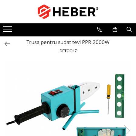
Toate Produsele
Mixere cu bol
Aer conditionat
Trusa pentru sudat tevi PPR 2000W
Friteuze cu aer cald
DETOOLZ
Pompe de apa
Pompe submersibile
Pompe submersibile nisip
Pompe apa de suprafata
Motopompe
Hidrofoare
Hidrofor cu pompa submersibila
Pompe de stropit
Pompe de stropit electrice