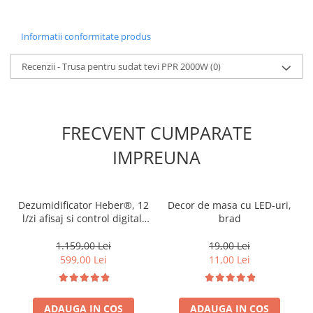
Informatii conformitate produs
Recenzii - Trusa pentru sudat tevi PPR 2000W
(0)
FRECVENT CUMPARATE
IMPREUNA
Dezumidificator Heber®, 12
Decor de masa cu LED-uri,
l/zi afisaj si control digital,
brad
dezumidificare inteligenta,
functie uscare haine,
1.159,00 Lei
19,00 Lei
temporizator 24 de ore,
599,00 Lei
11,00 Lei
WiFi, Smart Life
ADAUGA IN COS
ADAUGA IN COS