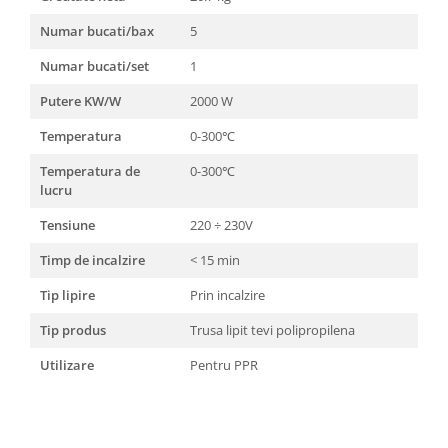
Numar bucati/bax
5
Numar bucati/set
1
Putere KW/W
2000 W
Temperatura
0-300℃
Temperatura de
0-300℃
lucru
Tensiune
220 ÷ 230V
Timp de incalzire
< 15 min
Tip lipire
Prin incalzire
Tip produs
Trusa lipit tevi polipropilena
Utilizare
Pentru PPR