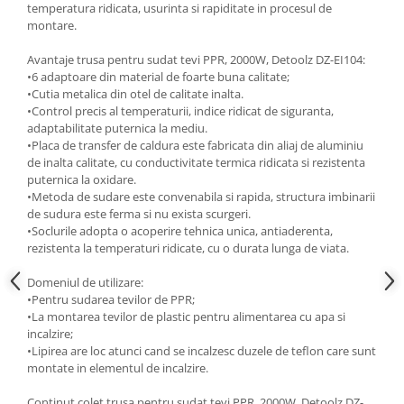
temperatura ridicata, usurinta si rapiditate in procesul de
montare.
Avantaje trusa pentru sudat tevi PPR, 2000W, Detoolz DZ-EI104:
•6 adaptoare din material de foarte buna calitate;
•Cutia metalica din otel de calitate inalta.
•Control precis al temperaturii, indice ridicat de siguranta,
adaptabilitate puternica la mediu.
•Placa de transfer de caldura este fabricata din aliaj de aluminiu
de inalta calitate, cu conductivitate termica ridicata si rezistenta
puternica la oxidare.
•Metoda de sudare este convenabila si rapida, structura imbinarii
de sudura este ferma si nu exista scurgeri.
•Soclurile adopta o acoperire tehnica unica, antiaderenta,
rezistenta la temperaturi ridicate, cu o durata lunga de viata.
Domeniul de utilizare:
•Pentru sudarea tevilor de PPR;
•La montarea tevilor de plastic pentru alimentarea cu apa si
incalzire;
•Lipirea are loc atunci cand se incalzesc duzele de teflon care sunt
montate in elementul de incalzire.
Continut colet trusa pentru sudat tevi PPR, 2000W, Detoolz DZ-