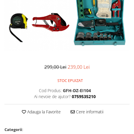
Pompe de stropit manuale
Atomizoare
Mori electrice
Mori electrice cereale
Accesorii mori electrice
Batoze de porumb
Zdrobitoare struguri, fructe si
legume
299,00 Lei
239,00 Lei
Dezumidificatoare
Aparate de sudura
STOC EPUIZAT
Drujbe
Cod Produs:
GFH-DZ-EI104
Motocoase
Ai nevoie de ajutor?
0759535210
Motoare
Motoare electrice
Adauga la Favorite
Cere informatii
Motoare termice
Scule si Unelte Electrice
Categorii
:
Articole sanitare