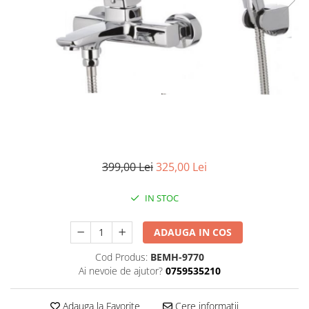
Pompe de stropit manuale
Atomizoare
Mori electrice
Mori electrice cereale
Accesorii mori electrice
Batoze de porumb
Zdrobitoare struguri, fructe si
legume
Dezumidificatoare
399,00 Lei
325,00 Lei
Aparate de sudura
Drujbe
IN STOC
Motocoase
Motoare
ADAUGA IN COS
Motoare electrice
Cod Produs:
BEMH-9770
Motoare termice
Ai nevoie de ajutor?
0759535210
Scule si Unelte Electrice
Adauga la Favorite
Cere informatii
Articole sanitare