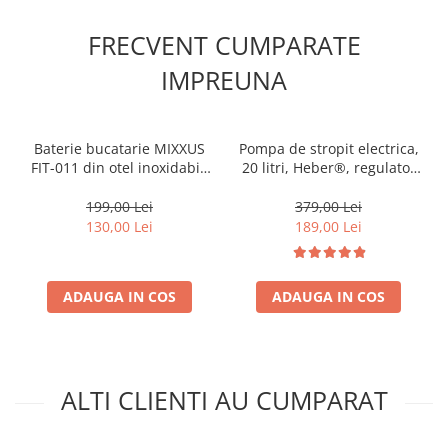
FRECVENT CUMPARATE
IMPREUNA
Baterie bucatarie MIXXUS
Pompa de stropit electrica,
FIT-011 din otel inoxidabil,
20 litri, Heber®, regulator
Monocomanda,
de presiune, 6 bari, cu
acumulator, 5 duze incluse
199,00 Lei
379,00 Lei
130,00 Lei
189,00 Lei
ADAUGA IN COS
ADAUGA IN COS
ALTI CLIENTI AU CUMPARAT