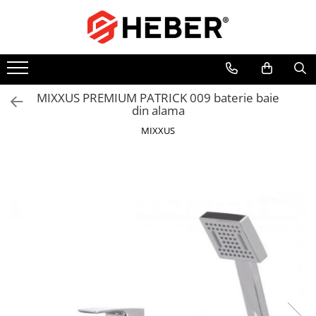
Toate Produsele
Mixere cu bol
Aer conditionat
MIXXUS PREMIUM PATRICK 009 baterie baie
din alama
Friteuze cu aer cald
MIXXUS
Pompe de apa
Pompe submersibile
Pompe submersibile nisip
Pompe apa de suprafata
Motopompe
Hidrofoare
Hidrofor cu pompa submersibila
Pompe de stropit
Pompe de stropit electrice