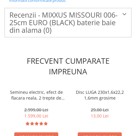
Informatii conformitate produs
Recenzii - MIXXUS MISSOURI 006-
25cm EURO (BLACK) baterie baie
din alama
(0)
FRECVENT CUMPARATE
IMPREUNA
Semineu electric, efect de
Disc LUGA 230x1,6x22,2
flacara reala, 2 trepte de
1,6mm grosime
incalzire, termostat
electronic, 7 culori, Clasa
2.999,00 Lei
29,00 Lei
Premium
1.599,00 Lei
13,00 Lei