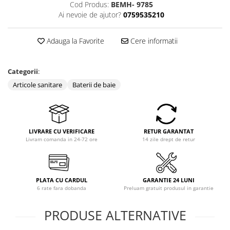
Cod Produs:
BEMH- 9785
Ai nevoie de ajutor?
0759535210
Adauga la Favorite
Cere informatii
Categorii
:
Articole sanitare
Baterii de baie
LIVRARE CU VERIFICARE
RETUR GARANTAT
Livram comanda in 24-72 ore
14 zile drept de retur
PLATA CU CARDUL
GARANTIE 24 LUNI
6 rate fara dobanda
Preluam gratuit produsul in garantie
PRODUSE ALTERNATIVE