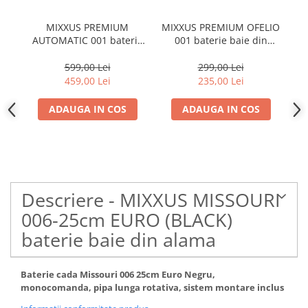
MIXXUS PREMIUM
MIXXUS PREMIUM OFELIO
AUTOMATIC 001 baterie
001 baterie baie din
PA
baie din alama
alama
599,00 Lei
299,00 Lei
459,00 Lei
235,00 Lei
ADAUGA IN COS
ADAUGA IN COS
Descriere - MIXXUS MISSOURI
006-25cm EURO (BLACK)
baterie baie din alama
Baterie cada Missouri 006 25cm Euro Negru,
monocomanda, pipa lunga rotativa, sistem montare inclus