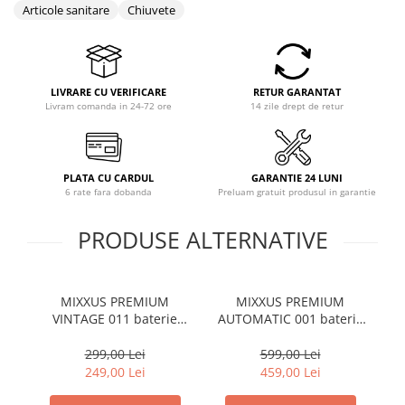
Articole sanitare
Chiuvete
LIVRARE CU VERIFICARE
RETUR GARANTAT
Livram comanda in 24-72 ore
14 zile drept de retur
PLATA CU CARDUL
GARANTIE 24 LUNI
6 rate fara dobanda
Preluam gratuit produsul in garantie
PRODUSE ALTERNATIVE
MIXXUS PREMIUM
MIXXUS PREMIUM
MI
VINTAGE 011 baterie
AUTOMATIC 001 baterie
bucatarie din alama
baie din alama
299,00 Lei
599,00 Lei
249,00 Lei
459,00 Lei