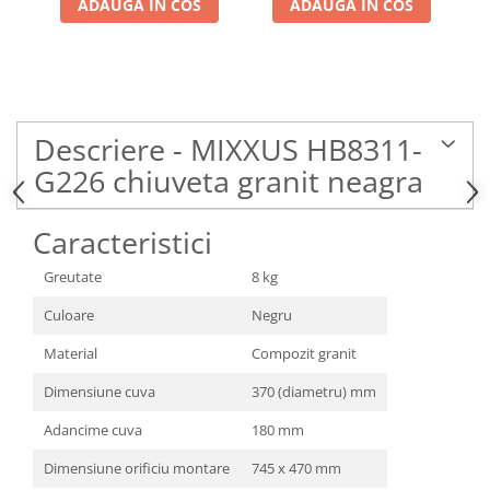
ADAUGA IN COS
ADAUGA IN COS
Descriere - MIXXUS HB8311-
G226 chiuveta granit neagra
Caracteristici
Greutate
8 kg
Culoare
Negru
Material
Compozit granit
Dimensiune cuva
370 (diametru) mm
Adancime cuva
180 mm
Dimensiune orificiu montare
745 x 470 mm