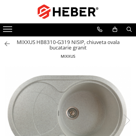
Toate Produsele
Mixere cu bol
Aer conditionat
MIXXUS HB8310-G319 NISIP, chiuveta ovala
bucatarie granit
Friteuze cu aer cald
MIXXUS
Pompe de apa
Pompe submersibile
Pompe submersibile nisip
Pompe apa de suprafata
Motopompe
Hidrofoare
Hidrofor cu pompa submersibila
Pompe de stropit
Pompe de stropit electrice