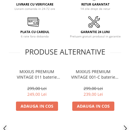
LIVRARE CU VERIFICARE
RETUR GARANTAT
Coloane dus
Livram comanda in 24-72 ore
14 zile drept de retur
Chiuvete
Baterii de bucatarie
PLATA CU CARDUL
GARANTIE 24 LUNI
Baterii de baie
6 rate fara dobanda
Preluam gratuit produsul in garantie
Robineti
PRODUSE ALTERNATIVE
Echipamente de lucru
Betoniere si vibratoare beton
Accesorii beton
MIXXUS PREMIUM
MIXXUS PREMIUM
VINTAGE 011 baterie
VINTAGE 001-C baterie
PA
Betoniere
bucatarie din alama
bucatarie din alama
Roabe
299,00 Lei
299,00 Lei
249,00 Lei
239,00 Lei
Generatoare
Motocultoare
ADAUGA IN COS
ADAUGA IN COS
Produse uz casnic
Seminee electrice
Convectoare si aeroterme electrice