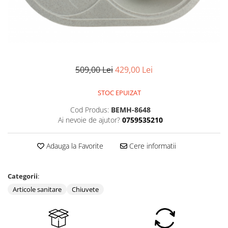
Pompe de stropit manuale
Atomizoare
Mori electrice
Mori electrice cereale
Accesorii mori electrice
509,00 Lei
429,00 Lei
Batoze de porumb
Zdrobitoare struguri, fructe si
STOC EPUIZAT
legume
Cod Produs:
BEMH-8648
Dezumidificatoare
Ai nevoie de ajutor?
0759535210
Aparate de sudura
Drujbe
Adauga la Favorite
Cere informatii
Motocoase
Motoare
Categorii
:
Motoare electrice
Articole sanitare
Chiuvete
Motoare termice
Scule si Unelte Electrice
Articole sanitare