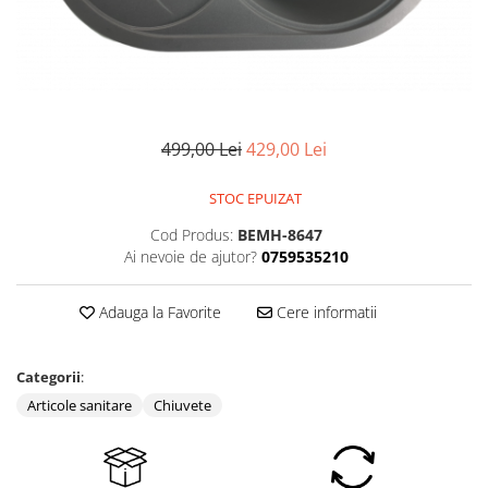
Pompe de stropit manuale
Atomizoare
Mori electrice
Mori electrice cereale
Accesorii mori electrice
499,00 Lei
429,00 Lei
Batoze de porumb
Zdrobitoare struguri, fructe si
STOC EPUIZAT
legume
Cod Produs:
BEMH-8647
Dezumidificatoare
Ai nevoie de ajutor?
0759535210
Aparate de sudura
Drujbe
Adauga la Favorite
Cere informatii
Motocoase
Motoare
Categorii
:
Motoare electrice
Articole sanitare
Chiuvete
Motoare termice
Scule si Unelte Electrice
Articole sanitare