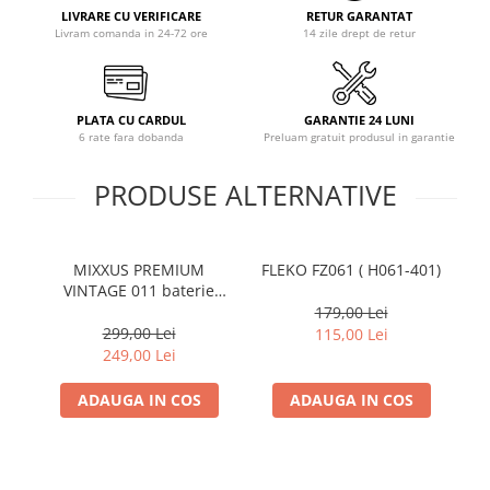
LIVRARE CU VERIFICARE
RETUR GARANTAT
Coloane dus
Livram comanda in 24-72 ore
14 zile drept de retur
Chiuvete
Baterii de bucatarie
PLATA CU CARDUL
GARANTIE 24 LUNI
Baterii de baie
6 rate fara dobanda
Preluam gratuit produsul in garantie
Robineti
PRODUSE ALTERNATIVE
Echipamente de lucru
Betoniere si vibratoare beton
Accesorii beton
MIXXUS PREMIUM
FLEKO FZ061 ( H061-401)
Ba
VINTAGE 011 baterie
Betoniere
bucatarie din alama
179,00 Lei
Roabe
299,00 Lei
115,00 Lei
249,00 Lei
Generatoare
Motocultoare
ADAUGA IN COS
ADAUGA IN COS
Produse uz casnic
Seminee electrice
Convectoare si aeroterme electrice