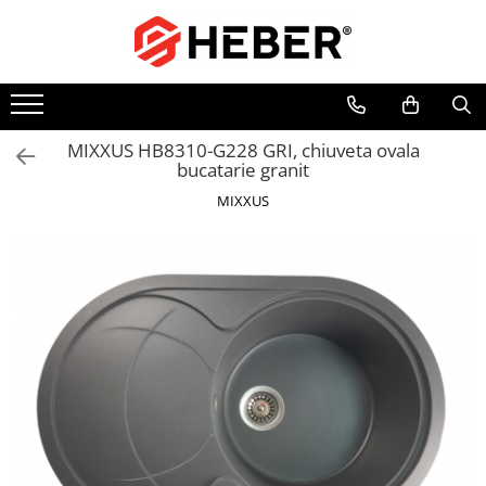
Toate Produsele
Mixere cu bol
Aer conditionat
MIXXUS HB8310-G228 GRI, chiuveta ovala
bucatarie granit
Friteuze cu aer cald
MIXXUS
Pompe de apa
Pompe submersibile
Pompe submersibile nisip
Pompe apa de suprafata
Motopompe
Hidrofoare
Hidrofor cu pompa submersibila
Pompe de stropit
Pompe de stropit electrice