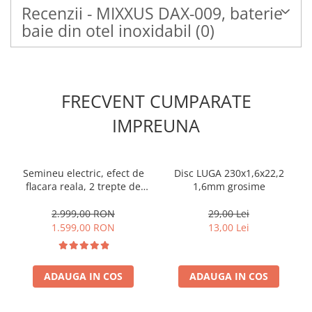
Recenzii - MIXXUS DAX-009, baterie
baie din otel inoxidabil
(0)
FRECVENT CUMPARATE
IMPREUNA
Semineu electric, efect de
Disc LUGA 230x1,6x22,2
flacara reala, 2 trepte de
1,6mm grosime
incalzire, termostat
electronic, 7 culori, Clasa
2.999,00 RON
29,00 Lei
Premium
1.599,00 RON
13,00 Lei
ADAUGA IN COS
ADAUGA IN COS