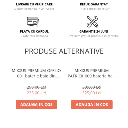
LIVRARE CU VERIFICARE
RETUR GARANTAT
Livram comanda in 24-72 ore
14 zile drept de retur
PLATA CU CARDUL
GARANTIE 24 LUNI
6 rate fara dobanda
Preluam gratuit produsul in garantie
PRODUSE ALTERNATIVE
MIXXUS PREMIUM OFELIO
MIXXUS PREMIUM
001 baterie baie din
PATRICK 009 baterie baie
A
alama
din alama
299,00 Lei
399,00 Lei
235,00 Lei
325,00 Lei
ADAUGA IN COS
ADAUGA IN COS