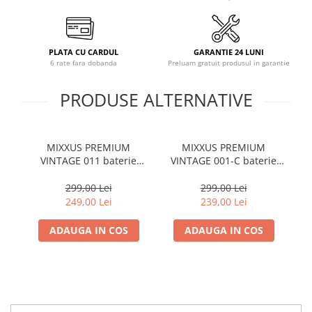
PLATA CU CARDUL
GARANTIE 24 LUNI
6 rate fara dobanda
Preluam gratuit produsul in garantie
PRODUSE ALTERNATIVE
MIXXUS PREMIUM
MIXXUS PREMIUM
Ba
VINTAGE 011 baterie
VINTAGE 001-C baterie
bucatarie din alama
bucatarie din alama
in
299,00 Lei
299,00 Lei
249,00 Lei
239,00 Lei
ADAUGA IN COS
ADAUGA IN COS