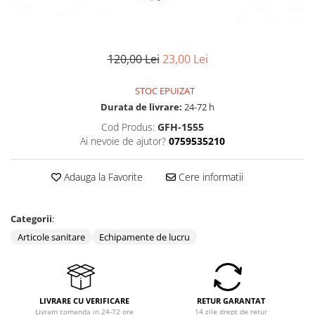
120,00 Lei
23,00 Lei
STOC EPUIZAT
Durata de livrare:
24-72 h
Cod Produs:
GFH-1555
Ai nevoie de ajutor?
0759535210
Adauga la Favorite
Cere informatii
Categorii
:
Articole sanitare
Echipamente de lucru
LIVRARE CU VERIFICARE
RETUR GARANTAT
Livram comanda in 24-72 ore
14 zile drept de retur