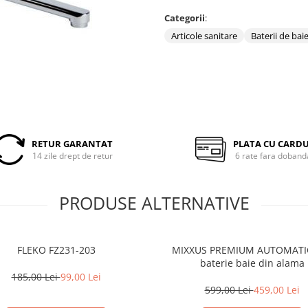
Categorii
:
Articole sanitare
Baterii de bai
RETUR GARANTAT
PLATA CU CARD
14 zile drept de retur
6 rate fara doband
PRODUSE ALTERNATIVE
FLEKO FZ231-203
MIXXUS PREMIUM AUTOMATI
baterie baie din alama
185,00 Lei
99,00 Lei
599,00 Lei
459,00 Lei