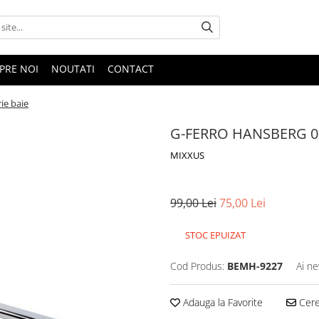
PRE NOI
NOUTATI
CONTACT
e baie
G-FERRO HANSBERG 005
MIXXUS
99,00 Lei
75,00 Lei
STOC EPUIZAT
Cod Produs:
BEMH-9227
Ai ne
Adauga la Favorite
Cere 