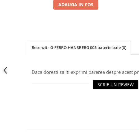
ADAUGA IN COS
Coloane dus
Chiuvete
Baterii de bucatarie
Baterii de baie
Robineti
Recenzii - G-FERRO HANSBERG 005 baterie baie
(0)
Echipamente de lucru
Betoniere si vibratoare beton
Daca doresti sa iti exprimi parerea despre acest 
Accesorii beton
Betoniere
SCRIE UN REVIEW
Roabe
Generatoare
Motocultoare
Produse uz casnic
Seminee electrice
Convectoare si aeroterme electrice