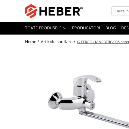
Toate Produsele
TOATE PRODUSELE
PRODUCATORI
BLOG
DES
Mixere cu bol
Aer conditionat
Home /
Articole sanitare /
G-FERRO HANSBERG 005 bateri
Friteuze cu aer cald
Pompe de apa
Pompe submersibile
Pompe submersibile nisip
Pompe apa de suprafata
Motopompe
Hidrofoare
Hidrofor cu pompa submersibila
Pompe de stropit
Pompe de stropit electrice