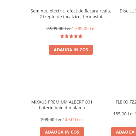
Semineu electric, efect de flacara reala,
Disc LU
2 trepte de incalzire, termostat
electronic, 7 culori, Clasa Premium
2.999,00 Lei
1.599,00 Lei
ADAUGA IN COS
MIXXUS PREMIUM ALBERT 001
FLEKO FZ
baterie baie din alama
185,00 Lei
209,00 Lei
149,00 Lei
ADAUGA IN COS
ADAUGA 