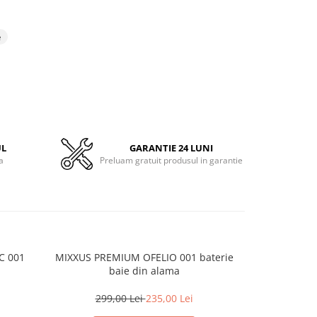
e
UL
GARANTIE 24 LUNI
a
Preluam gratuit produsul in garantie
C 001
MIXXUS PREMIUM OFELIO 001 baterie
FLE
baie din alama
199,
299,00 Lei
235,00 Lei