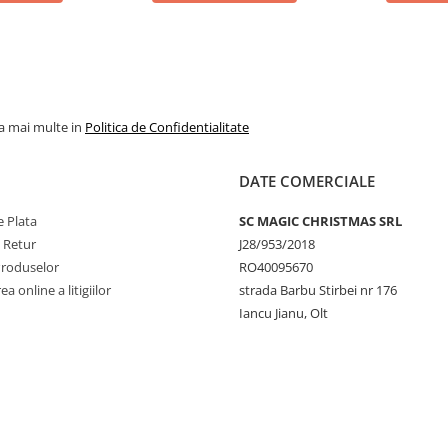
la mai multe in
Politica de Confidentialitate
DATE COMERCIALE
 Plata
SC MAGIC CHRISTMAS SRL
e Retur
J28/953/2018
Produselor
RO40095670
a online a litigiilor
strada Barbu Stirbei nr 176
Iancu Jianu, Olt