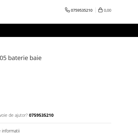
0759535210
0,00
 baterie baie
voie de ajutor?
0759535210
informatii