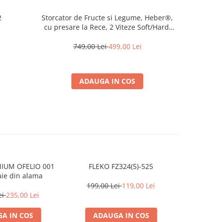
2
Storcator de Fructe si Legume, Heber®,
Cheie d
cu presare la Rece, 2 Viteze Soft/Hard,
1.5Ah 3
Display LED, Sita Inox, Functie Reverse,
150W, Ax cu Melc, Recipient Suc 450ml,
749,00 Lei
499,00 Lei
4
Sticla pentru calatorie 500ml, Gri
ADAUGA IN COS
IUM OFELIO 001
FLEKO FZ324(5)-525
FLEKO F
aie din alama
199,00 Lei
119,00 Lei
179,0
ei
235,00 Lei
A IN COS
ADAUGA IN COS
ADA