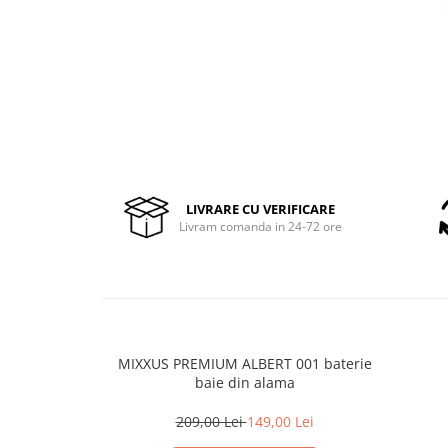
Pompe de stropit manuale
Atomizoare
Mori electrice
Mori electrice cereale
Accesorii mori electrice
Batoze de porumb
Zdrobitoare struguri, fructe si
legume
LIVRARE CU VERIFICARE
Livram comanda in 24-72 ore
Dezumidificatoare
Aparate de sudura
Drujbe
Motocoase
Motoare
Motoare electrice
MIXXUS PREMIUM ALBERT 001 baterie
baie din alama
Motoare termice
Scule si Unelte Electrice
209,00 Lei
149,00 Lei
Articole sanitare