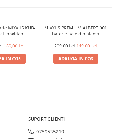
arie MIXXUS KUB-
MIXXUS PREMIUM ALBERT 001
MIXXUS 
el inoxidabil.
baterie baie din alama
(BLACK) ba
ei
169,00 Lei
209,00 Lei
149,00 Lei
199,0
A IN COS
ADAUGA IN COS
ADA
SUPORT CLIENTI
0759535210