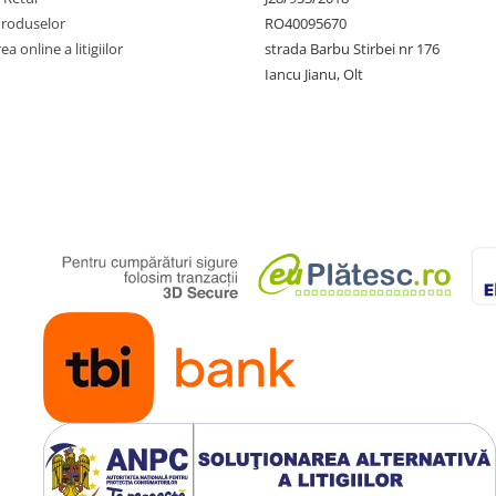
Produselor
RO40095670
a online a litigiilor
strada Barbu Stirbei nr 176
Iancu Jianu, Olt