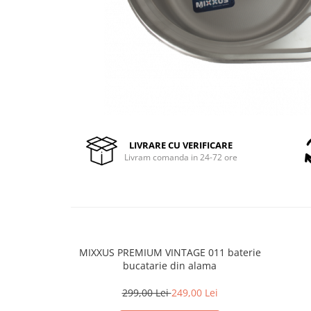
Pompe de stropit manuale
Atomizoare
Mori electrice
Mori electrice cereale
Accesorii mori electrice
Batoze de porumb
Zdrobitoare struguri, fructe si
legume
LIVRARE CU VERIFICARE
Livram comanda in 24-72 ore
Dezumidificatoare
Aparate de sudura
Drujbe
Motocoase
Motoare
Motoare electrice
MIXXUS PREMIUM VINTAGE 011 baterie
bucatarie din alama
Motoare termice
Scule si Unelte Electrice
299,00 Lei
249,00 Lei
Articole sanitare