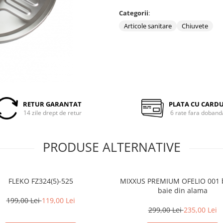
Categorii
:
Articole sanitare
Chiuvete
RETUR GARANTAT
PLATA CU CARD
14 zile drept de retur
6 rate fara doband
PRODUSE ALTERNATIVE
FLEKO FZ324(5)-525
MIXXUS PREMIUM OFELIO 001 b
baie din alama
199,00 Lei
119,00 Lei
299,00 Lei
235,00 Lei