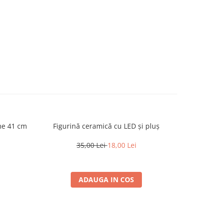
ime 41 cm
Figurină ceramică cu LED și pluș
Decor pen
ză
35,00 Lei
18,00 Lei
ADAUGA IN COS