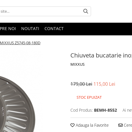
PRE NOI
NOUTATI
CONTACT
a MIXXUS Z5745-08-180D
Chiuveta bucatarie in
MIXXUS
179,00 Lei
115,00 Lei
STOC EPUIZAT
Cod Produs:
BEMH-8552
Ai ne
Adauga la Favorite
Cere 