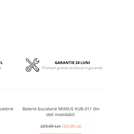
UL
GARANTIE 24 LUNI
a
Preluam gratuit produsul in garantie
aterie
Baterie bucatarie MIXXUS KUB-011 din
MIXXUS PREM
otel inoxidabil.
b
229,00 Lei
169,00 Lei
209,