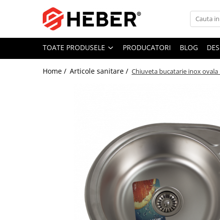
Toate Produsele
TOATE PRODUSELE
PRODUCATORI
BLOG
DES
Mixere cu bol
Aer conditionat
Home /
Articole sanitare /
Chiuveta bucatarie inox oval
Friteuze cu aer cald
Pompe de apa
Pompe submersibile
Pompe submersibile nisip
Pompe apa de suprafata
Motopompe
Hidrofoare
Hidrofor cu pompa submersibila
Pompe de stropit
Pompe de stropit electrice