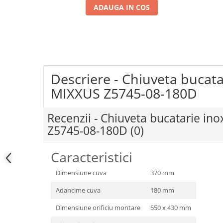
ADAUGA IN COS
Coloane dus
Chiuvete
Baterii de bucatarie
Baterii de baie
Robineti
Descriere - Chiuveta bucata
MIXXUS Z5745-08-180D
Echipamente de lucru
Betoniere si vibratoare beton
Recenzii - Chiuveta bucatarie in
Accesorii beton
Z5745-08-180D
(0)
Betoniere
Roabe
Caracteristici
Generatoare
Dimensiune cuva
370 mm
Motocultoare
Produse uz casnic
Adancime cuva
180 mm
Seminee electrice
Dimensiune orificiu montare
550 x 430 mm
Convectoare si aeroterme electrice