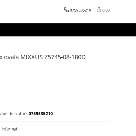
0759535210
0,00
ox ovala MIXXUS Z5745-08-180D
voie de ajutor?
0759535210
informatii