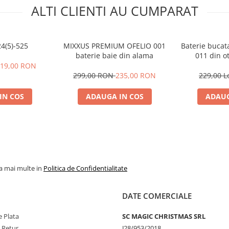
ALTI CLIENTI AU CUMPARAT
4(5)-525
MIXXUS PREMIUM OFELIO 001
Baterie bucat
baterie baie din alama
011 din ot
19,00 RON
299,00 RON
235,00 RON
229,00 L
IN COS
ADAUGA IN COS
ADAUG
la mai multe in
Politica de Confidentialitate
DATE COMERCIALE
 Plata
SC MAGIC CHRISTMAS SRL
e Retur
J28/953/2018