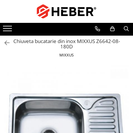
Toate Produsele
Mixere cu bol
Aer conditionat
Chiuveta bucatarie din inox MIXXUS Z6642-08-
180D
Friteuze cu aer cald
MIXXUS
Pompe de apa
Pompe submersibile
Pompe submersibile nisip
Pompe apa de suprafata
Motopompe
Hidrofoare
Hidrofor cu pompa submersibila
Pompe de stropit
Pompe de stropit electrice