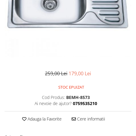
Pompe de stropit manuale
Atomizoare
Mori electrice
Mori electrice cereale
Accesorii mori electrice
Batoze de porumb
Zdrobitoare struguri, fructe si
legume
Dezumidificatoare
259,00 Lei
179,00 Lei
Aparate de sudura
Drujbe
STOC EPUIZAT
Motocoase
Cod Produs:
BEMH-8573
Motoare
Ai nevoie de ajutor?
0759535210
Motoare electrice
Motoare termice
Adauga la Favorite
Cere informatii
Scule si Unelte Electrice
Articole sanitare