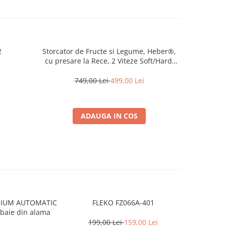
2
Storcator de Fructe si Legume, Heber®,
Cheie d
cu presare la Rece, 2 Viteze Soft/Hard,
1.5Ah 3
Display LED, Sita Inox, Functie Reverse,
150W, Ax cu Melc, Recipient Suc 450ml,
749,00 Lei
499,00 Lei
4
Sticla pentru calatorie 500ml, Gri
ADAUGA IN COS
MIUM AUTOMATIC
FLEKO FZ066A-401
 baie din alama
199,00 Lei
159,00 Lei