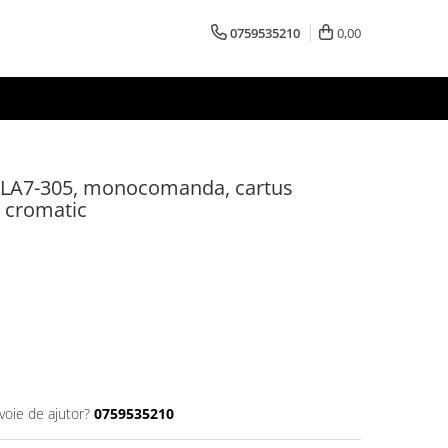
0759535210
0,00
DLA7-305, monocomanda, cartus
j cromatic
voie de ajutor?
0759535210