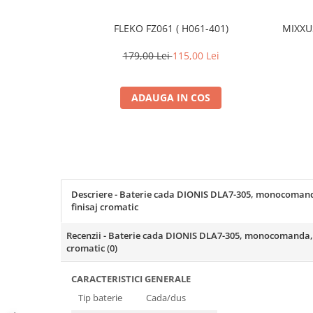
Coloane dus
FLEKO FZ061 ( H061-401)
MIXXU
Chiuvete
179,00 Lei
115,00 Lei
Baterii de bucatarie
Baterii de baie
ADAUGA IN COS
Robineti
Echipamente de lucru
Betoniere si vibratoare beton
Accesorii beton
Betoniere
Descriere - Baterie cada DIONIS DLA7-305, monocomand
finisaj cromatic
Roabe
Generatoare
Recenzii - Baterie cada DIONIS DLA7-305, monocomanda, 
cromatic
(0)
Motocultoare
Produse uz casnic
CARACTERISTICI GENERALE
Seminee electrice
Tip baterie
Cada/dus
Convectoare si aeroterme electrice