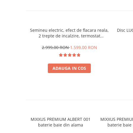
Semineu electric, efect de flacara reala,
Disc LU
2 trepte de incalzire, termostat
electronic, 7 culori, Clasa Premium
2.999,00 RON
1.599,00 RON
ADAUGA IN COS
MIXXUS PREMIUM ALBERT 001
MIXXUS PREMIU
baterie baie din alama
baterie baie