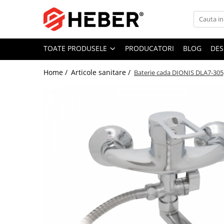
Toate Produsele
TOATE PRODUSELE
PRODUCATORI
BLOG
DES
Mixere cu bol
Aer conditionat
Home /
Articole sanitare /
Baterie cada DIONIS DLA7-305
Friteuze cu aer cald
Pompe de apa
Pompe submersibile
Pompe submersibile nisip
Pompe apa de suprafata
Motopompe
Hidrofoare
Hidrofor cu pompa submersibila
Pompe de stropit
Pompe de stropit electrice