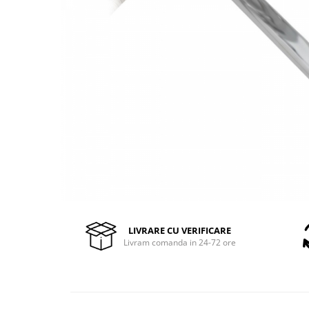
Pompe de stropit manuale
Atomizoare
Mori electrice
Mori electrice cereale
Accesorii mori electrice
Batoze de porumb
Zdrobitoare struguri, fructe si
legume
Dezumidificatoare
Aparate de sudura
Drujbe
Motocoase
Motoare
LIVRARE CU VERIFICARE
Livram comanda in 24-72 ore
Motoare electrice
Motoare termice
Scule si Unelte Electrice
Articole sanitare