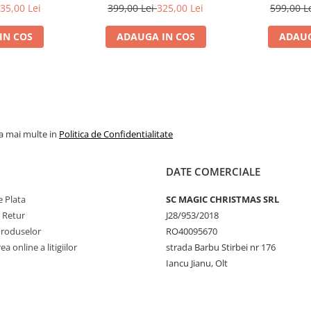
35,00 Lei
399,00 Lei
325,00 Lei
599,00 L
IN COS
ADAUGA IN COS
ADAUG
la mai multe in
Politica de Confidentialitate
DATE COMERCIALE
 Plata
SC MAGIC CHRISTMAS SRL
e Retur
J28/953/2018
Produselor
RO40095670
a online a litigiilor
strada Barbu Stirbei nr 176
Iancu Jianu, Olt