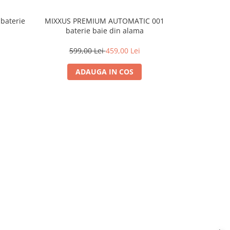
baterie
MIXXUS PREMIUM AUTOMATIC 001
FL
baterie baie din alama
199,
599,00 Lei
459,00 Lei
ADAUGA IN COS
A