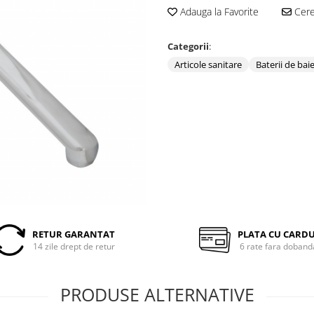
Adauga la Favorite
Cere 
Categorii
:
Articole sanitare
Baterii de bai
RETUR GARANTAT
PLATA CU CARD
14 zile drept de retur
6 rate fara doband
PRODUSE ALTERNATIVE