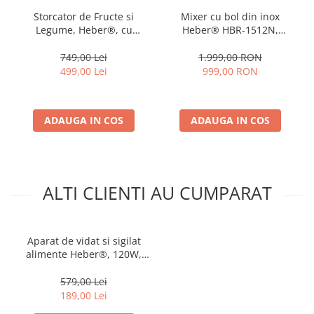
Storcator de Fructe si
Mixer cu bol din inox
Legume, Heber®, cu
Heber® HBR-1512N,
presare la Rece, 2 Viteze
1800W, Carcasa metalica,
Soft/Hard, Display LED, Sita
10 Viteze, Functie Pulse,
749,00 Lei
1.999,00 RON
Inox, Functie Reverse,
Oprire automata, Miscare
499,00 Lei
999,00 RON
150W, Ax cu Melc, Recipient
eliptica, Ecran digital tactil,
Suc 450ml, Sticla pentru
Bol de 6L din Inox, 3
calatorie 500ml, Gri
accesorii incluseNegru
ADAUGA IN COS
ADAUGA IN COS
ALTI CLIENTI AU CUMPARAT
Aparat de vidat si sigilat
alimente Heber®, 120W,
80kpa, functii vidare
umed/uscata/soft, panou
579,00 Lei
de comanda tactil, 30 cm
189,00 Lei
bara de lipire Functie de