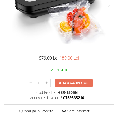
Pompe de stropit manuale
Atomizoare
Mori electrice
Mori electrice cereale
Accesorii mori electrice
Batoze de porumb
Zdrobitoare struguri, fructe si
legume
579,00 Lei
189,00 Lei
Dezumidificatoare
Aparate de sudura
IN STOC
Drujbe
Motocoase
ADAUGA IN COS
Motoare
Cod Produs:
HBR-1505N
Motoare electrice
Ai nevoie de ajutor?
0759535210
Motoare termice
Scule si Unelte Electrice
Adauga la Favorite
Cere informatii
Articole sanitare