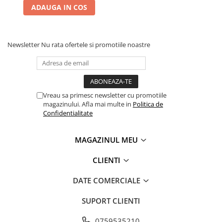
Sigilare si Vidare Automata,
ADAUGA IN COS
Gri
Newsletter
Nu rata ofertele si promotiile noastre
Vreau sa primesc newsletter cu promotiile
magazinului. Afla mai multe in
Politica de
Confidentialitate
MAGAZINUL MEU
CLIENTI
DATE COMERCIALE
SUPORT CLIENTI
0759535210