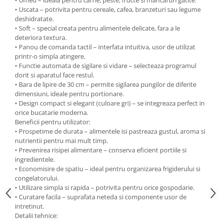
• Uscata – potrivita pentru cereale, cafea, branzeturi sau legume
deshidratate.
• Soft – special creata pentru alimentele delicate, fara a le
deteriora textura.
• Panou de comanda tactil – interfata intuitiva, usor de utilizat
printr-o simpla atingere.
• Functie automata de sigilare si vidare – selecteaza programul
dorit si aparatul face restul.
• Bara de lipire de 30 cm – permite sigilarea pungilor de diferite
dimensiuni, ideale pentru portionare.
• Design compact si elegant (culoare gri) – se integreaza perfect in
orice bucatarie moderna.
Beneficii pentru utilizator:
• Prospetime de durata – alimentele isi pastreaza gustul, aroma si
nutrientii pentru mai mult timp.
• Prevenirea risipei alimentare – conserva eficient portiile si
ingredientele.
• Economisire de spatiu – ideal pentru organizarea frigiderului si
congelatorului.
• Utilizare simpla si rapida – potrivita pentru orice gospodarie.
• Curatare facila – suprafata neteda si componente usor de
intretinut.
Detalii tehnice: