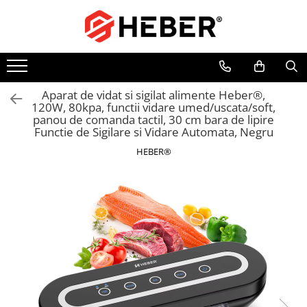
Toate Produsele
Mixere cu bol
Aer conditionat
Aparat de vidat si sigilat alimente Heber®,
120W, 80kpa, functii vidare umed/uscata/soft,
Friteuze cu aer cald
panou de comanda tactil, 30 cm bara de lipire
Pompe de apa
Functie de Sigilare si Vidare Automata, Negru
Pompe submersibile
HEBER®
Pompe submersibile nisip
Pompe apa de suprafata
Motopompe
Hidrofoare
Hidrofor cu pompa submersibila
Pompe de stropit
Pompe de stropit electrice