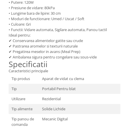
• Putere: 120W
• Presiune de vidare: 80kPa
• Lungime bara de lipire: 30 cm
• Moduri de functionare: Umed / Uscat / Soft
• Culoare: Gri
• Functii: Vidare automata, Sigilare automata, Panou tactil
Ideal pentru:
✔ Conservarea alimentelor gatite sau crude
✔ Pastrarea aromelor si texturii naturale
✔ Pregatirea meselor in avans (Meal Prep)
✔ Ambalarea sigura pentru congelare sau sous-vide
Specificatii
Caracteristici principale
Tip produs
Aparat de vidat cu clema
Tip
Portabil Pentru blat
Utilizare
Rezidential
Tip alimente
Solide Lichide
Tip panou de
Mecanic Digital
comanda