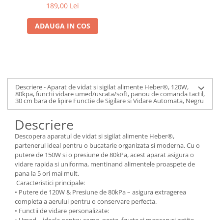
de comanda tactil, 30 cm
189,00 Lei
bara de lipire Functie de
Sigilare si Vidare
ADAUGA IN COS
Automata, Gri
Descriere - Aparat de vidat si sigilat alimente Heber®, 120W,
80kpa, functii vidare umed/uscata/soft, panou de comanda tactil,
30 cm bara de lipire Functie de Sigilare si Vidare Automata, Negru
Descriere
Descopera aparatul de vidat si sigilat alimente Heber®️,
partenerul ideal pentru o bucatarie organizata si moderna. Cu o
putere de 150W si o presiune de 80kPa, acest aparat asigura o
vidare rapida si uniforma, mentinand alimentele proaspete de
pana la 5 ori mai mult.
Caracteristici principale:
• Putere de 120W & Presiune de 80kPa – asigura extragerea
completa a aerului pentru o conservare perfecta.
• Functii de vidare personalizate:
• Umed – ideala pentru carne, peste, fructe si mancaruri gatite.