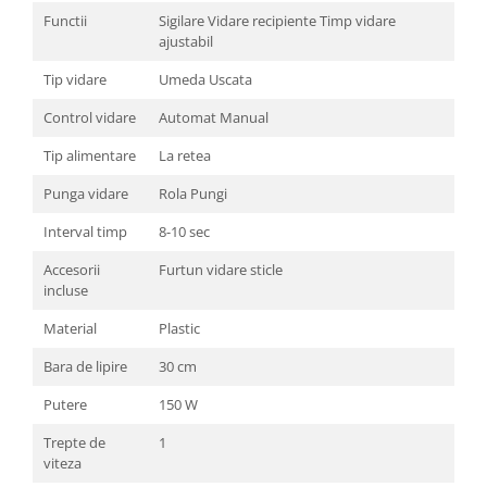
Functii
Sigilare Vidare recipiente Timp vidare
ajustabil
Tip vidare
Umeda Uscata
Control vidare
Automat Manual
Tip alimentare
La retea
Punga vidare
Rola Pungi
Interval timp
8-10 sec
Accesorii
Furtun vidare sticle
incluse
Material
Plastic
Bara de lipire
30 cm
Putere
150 W
Trepte de
1
viteza