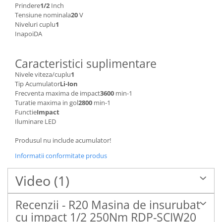
Prindere
1/2
Inch
Tensiune nominala
20
V
Niveluri cuplu
1
InapoiDA
Caracteristici suplimentare
Nivele viteza/cuplu
1
Tip Acumulator
Li-Ion
Frecventa maxima de impact
3600
min-1
Turatie maxima in gol
2800
min-1
Functie
Impact
Iluminare LED
Produsul nu include acumulator!
Informatii conformitate produs
Video
(1)
Recenzii - R20 Masina de insurubat
cu impact 1/2 250Nm RDP-SCIW20