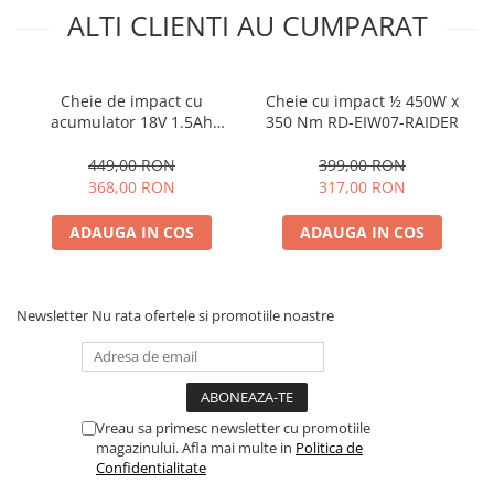
ALTI CLIENTI AU CUMPARAT
Cheie de impact cu
Cheie cu impact ½ 450W x
acumulator 18V 1.5Ah
350 Nm RD-EIW07-RAIDER
350Nm 1/2" RD-CIW01-
RAIDER
449,00 RON
399,00 RON
368,00 RON
317,00 RON
ADAUGA IN COS
ADAUGA IN COS
Newsletter
Nu rata ofertele si promotiile noastre
Vreau sa primesc newsletter cu promotiile
magazinului. Afla mai multe in
Politica de
Confidentialitate