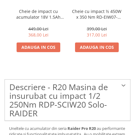
Cheie de impact cu
Cheie cu impact ½ 450W
Su
acumulator 18V 1.5Ah
x 350 Nm RD-EIW07-
fi
350Nm 1/2" RD-CIW01-
RAIDER
RAIDER
449,00 Lei
399,00 Lei
368,00 Lei
317,00 Lei
ADAUGA IN COS
ADAUGA IN COS
Descriere - R20 Masina de
insurubat cu impact 1/2
250Nm RDP-SCIW20 Solo-
RAIDER
Uneltele cu acumulator din seria
Raider Pro R20
au performante
ridicate si functionalitatate imbunatatita . Au o mobilitate extrem