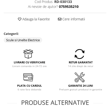
Cod Produs:
RD-030133
Ai nevoie de ajutor?
0759535210
Adauga la Favorite
Cere informatii
Categorii
:
Scule si Unelte Electrice
LIVRARE CU VERIFICARE
RETUR GARANTAT
Livram comanda in 24-72 ore
14 zile drept de retur
PLATA CU CARDUL
GARANTIE 24 LUNI
6 rate fara dobanda
Preluam gratuit produsul in garantie
PRODUSE ALTERNATIVE