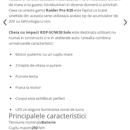
de mare si isi gasesc intrebuintari in diverse domenii si activitati .
Ceea ce uneste gama
Raider Pro R20
este faptul ca toate
uneltele din aceasta serie utilizeaza acelasi tip de acumulator de
20V cu tehnologia Li-Ion.
Cheia cu impact RDP-SCIW20 Solo
este destinata utilizarii nu
numai in constructii ci si in atelierele auto. Unealta combina
urmatoarele caracteristici:
Motor puternic cu un cuplu mare
3 trepte de viteza si putere
Pornire lenta
Frana la motor
Corpul este echilibrat perfect
LED ce asigura iluminarea zonei de lucru
Principalele caracteristici
Tensiune nominala
Baterie
Cuplu maxim
250
Nm