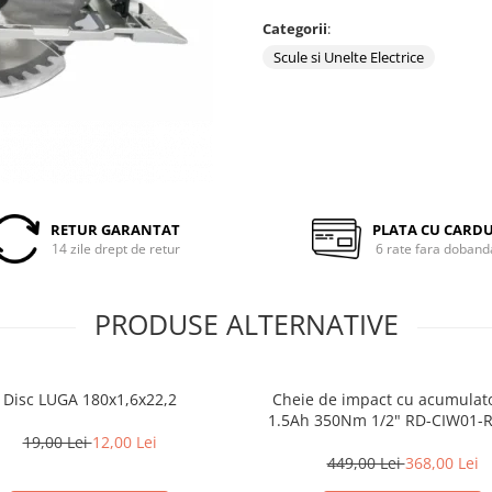
Categorii
:
Scule si Unelte Electrice
RETUR GARANTAT
PLATA CU CARD
14 zile drept de retur
6 rate fara doband
PRODUSE ALTERNATIVE
Disc LUGA 180x1,6x22,2
Cheie de impact cu acumulat
1.5Ah 350Nm 1/2" RD-CIW01-
19,00 Lei
12,00 Lei
449,00 Lei
368,00 Lei