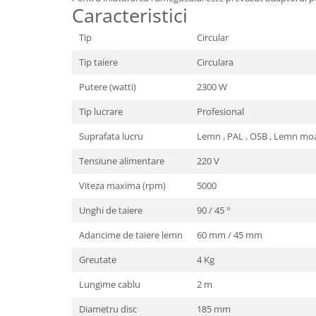
Caracteristici
Tip
Circular
Tip taiere
Circulara
Putere (watti)
2300 W
Tip lucrare
Profesional
Suprafata lucru
Lemn , PAL , OSB , Lemn mo
Tensiune alimentare
220 V
Viteza maxima (rpm)
5000
Unghi de taiere
90 / 45 °
Adancime de taiere lemn
60 mm / 45 mm
Greutate
4 Kg
Lungime cablu
2 m
Diametru disc
185 mm