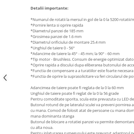
Detalii importante:
*Numarul de rotatii la mersul in gol de la 0 la 5200 rotatii/
*Pornire lenta si oprire rapida
*Diametrul panzei de 185 mm
*Grosimea panzei de 1.6 mm
*Diametrul orificiului de montare 25.4 mm
*Unghiul de taiere 0 - 56°
*Adancime de taiere la 45° - 45 mm; la 90° - 60 mm
*Tip motor - Brushless. Consum de energie optimizat dator
*Oprire rapida a discului dupa eliberarea butonului de acc
*Functia de compensare a a turatiilor este foarte necesara 
*Functia de oprire la suprasolicitare va feri circularul de pos
Adancimea de taiere poate fi reglata de la 0 la 60 mm
Unghiul de taiere poate fi reglat de la 0 la 56 grade
Pentru comoditate sporita, scula este prevazuta cu LED de 
Butonul rotund de pe lateralul sculei va preveni pornirea 
cu mana. Comod de folosit atat de persoane cu mana domin
mana dominanta stanga
Butonul de blocare a rotatiei panzei va permite demontarea
cu alta noua.
Pentru inlaturarea rumegusului este prevazut adaptorul pe