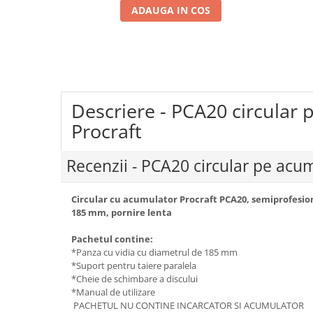
ADAUGA IN COS
Coloane dus
Chiuvete
Baterii de bucatarie
Baterii de baie
Robineti
Descriere - PCA20 circular
Procraft
Echipamente de lucru
Betoniere si vibratoare beton
Recenzii - PCA20 circular pe acu
Accesorii beton
Betoniere
Circular cu acumulator Procraft PCA20, semiprofesion
Roabe
185 mm, pornire lenta
Generatoare
Pachetul contine:
Motocultoare
*Panza cu vidia cu diametrul de 185 mm
*Suport pentru taiere paralela
Produse uz casnic
*Cheie de schimbare a discului
Seminee electrice
*Manual de utilizare
Convectoare si aeroterme electrice
PACHETUL NU CONTINE INCARCATOR SI ACUMULATOR