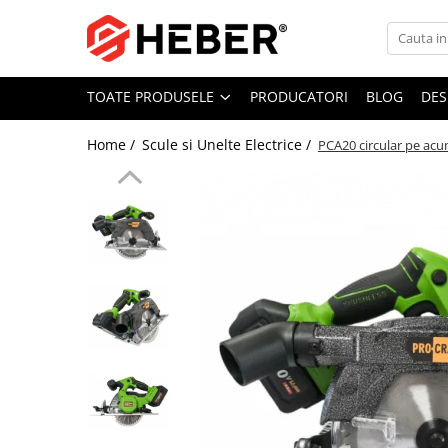
Toate Produsele
TOATE PRODUSELE
PRODUCATORI
BLOG
DES
Mixere cu bol
Aer conditionat
Home /
Scule si Unelte Electrice /
PCA20 circular pe acu
Friteuze cu aer cald
Pompe de apa
Pompe submersibile
Pompe submersibile nisip
Pompe apa de suprafata
Motopompe
Hidrofoare
Hidrofor cu pompa submersibila
Pompe de stropit
Pompe de stropit electrice