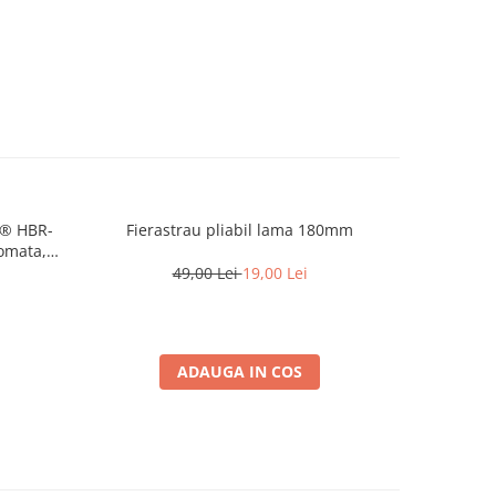
R® HBR-
Fierastrau pliabil lama 180mm
Dezumidi
omata,
rezervor d
copii, fur
49,00 Lei
19,00 Lei
cont
1
ADAUGA IN COS