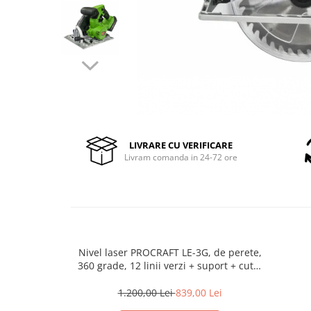
Pompe de stropit manuale
Atomizoare
Mori electrice
Mori electrice cereale
Accesorii mori electrice
Batoze de porumb
Zdrobitoare struguri, fructe si
legume
LIVRARE CU VERIFICARE
Livram comanda in 24-72 ore
Dezumidificatoare
Aparate de sudura
Drujbe
Motocoase
Motoare
Motoare electrice
Nivel laser PROCRAFT LE-3G, de perete,
360 grade, 12 linii verzi + suport + cutie
Motoare termice
transport
Scule si Unelte Electrice
1.200,00 Lei
839,00 Lei
Articole sanitare