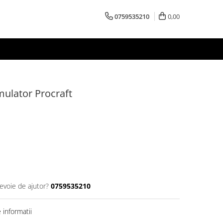
0759535210
0,00
mulator Procraft
nevoie de ajutor?
0759535210
informatii