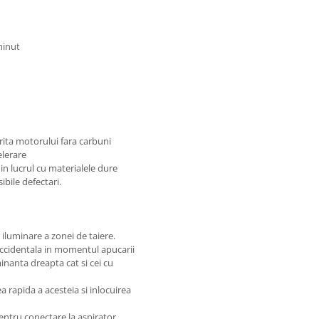
minut
ita motorului fara carbuni
elerare
in lucrul cu materialele dure
ibile defectari.
iluminare a zonei de taiere.
accidentala in momentul apucarii
anta dreapta cat si cei cu
 rapida a acesteia si inlocuirea
ntru conectare la aspirator