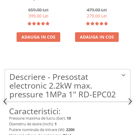
3.5SDM 2/8, 1500W, cu 8
metri , 3200l/ora
1.
turbine, cablu de
659,00 Lei
479,00 Lei
alimentare 15 metri
399,00 Lei
279,00 Lei
ADAUGA IN COS
ADAUGA IN COS
Descriere - Presostat
electronic 2.2kW max.
pressure 1MPa 1" RD-EPC02
Caracteristici:
Presiune maxima de lucru (bar):
10
Diametru de iesire (Inch):
1
Putere nominala de intrare (W):
2200