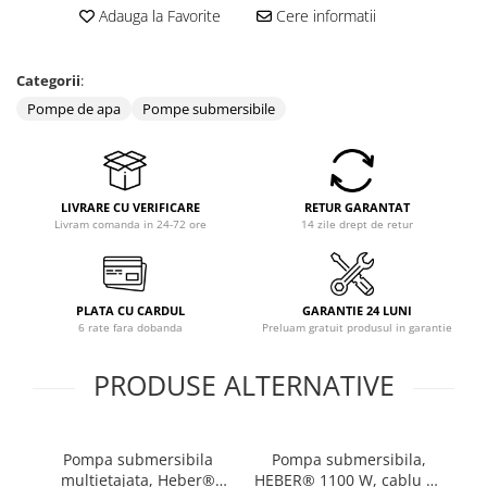
Adauga la Favorite
Cere informatii
Categorii
:
Pompe de apa
Pompe submersibile
LIVRARE CU VERIFICARE
RETUR GARANTAT
Livram comanda in 24-72 ore
14 zile drept de retur
PLATA CU CARDUL
GARANTIE 24 LUNI
6 rate fara dobanda
Preluam gratuit produsul in garantie
PRODUSE ALTERNATIVE
Pompa submersibila
Pompa submersibila,
Po
multietajata, Heber®
HEBER® 1100 W, cablu 15
He