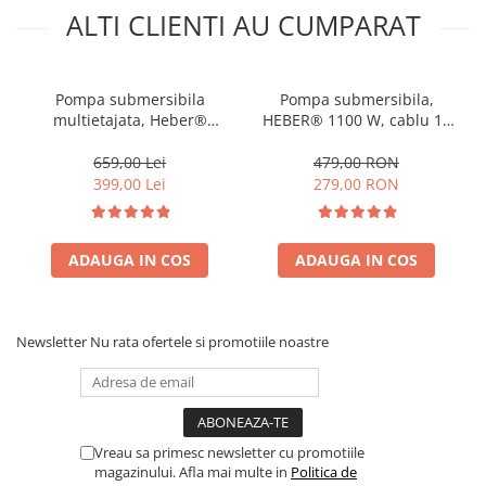
ALTI CLIENTI AU CUMPARAT
Pompa submersibila
Pompa submersibila,
multietajata, Heber®
HEBER® 1100 W, cablu 15
3.5SDM 2/8, 1500W, cu 8
metri , 3200l/ora
turbine, cablu de
659,00 Lei
479,00 RON
alimentare 15 metri
399,00 Lei
279,00 RON
ADAUGA IN COS
ADAUGA IN COS
Newsletter
Nu rata ofertele si promotiile noastre
Vreau sa primesc newsletter cu promotiile
magazinului. Afla mai multe in
Politica de