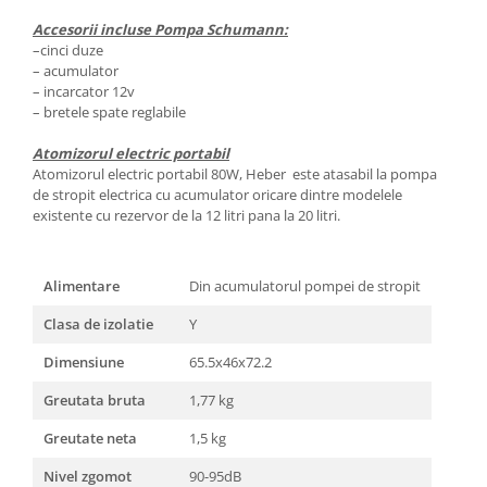
Accesorii incluse Pompa Schumann:
–cinci duze
– acumulator
– incarcator 12v
– bretele spate reglabile
Atomizorul electric portabil
Atomizorul electric portabil 80W, Heber este atasabil la pompa
de stropit electrica cu acumulator oricare dintre modelele
existente cu rezervor de la 12 litri pana la 20 litri.
Alimentare
Din acumulatorul pompei de stropit
Clasa de izolatie
Y
Dimensiune
65.5x46x72.2
Greutata bruta
1,77 kg
Greutate neta
1,5 kg
Nivel zgomot
90-95dB