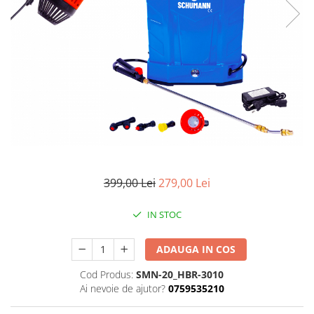
Pompe de stropit manuale
Atomizoare
Mori electrice
Mori electrice cereale
Accesorii mori electrice
Batoze de porumb
Zdrobitoare struguri, fructe si
legume
Dezumidificatoare
Aparate de sudura
399,00 Lei
279,00 Lei
Drujbe
IN STOC
Motocoase
Motoare
ADAUGA IN COS
Motoare electrice
Motoare termice
Cod Produs:
SMN-20_HBR-3010
Ai nevoie de ajutor?
0759535210
Scule si Unelte Electrice
Articole sanitare