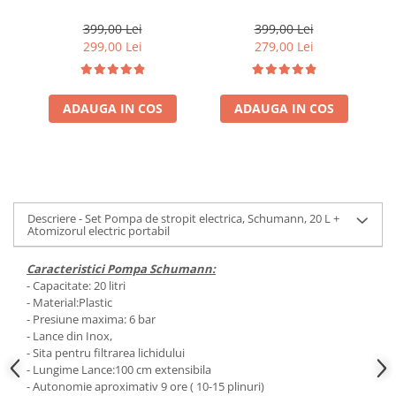
Atomizorul electric
Atomizorul electric
portabil
portabil
399,00 Lei
399,00 Lei
299,00 Lei
279,00 Lei
ADAUGA IN COS
ADAUGA IN COS
Descriere - Set Pompa de stropit electrica, Schumann, 20 L +
Atomizorul electric portabil
Caracteristici Pompa Schumann:
- Capacitate: 20 litri
- Material:Plastic
- Presiune maxima: 6 bar
- Lance din Inox,
- Sita pentru filtrarea lichidului
- Lungime Lance:100 cm extensibila
- Autonomie aproximativ 9 ore ( 10-15 plinuri)