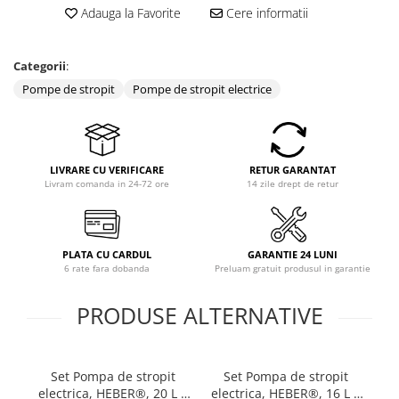
Adauga la Favorite
Cere informatii
Coloane dus
Chiuvete
Categorii
:
Baterii de bucatarie
Pompe de stropit
Pompe de stropit electrice
Baterii de baie
Robineti
Echipamente de lucru
LIVRARE CU VERIFICARE
RETUR GARANTAT
Livram comanda in 24-72 ore
14 zile drept de retur
Betoniere si vibratoare beton
Accesorii beton
Betoniere
PLATA CU CARDUL
GARANTIE 24 LUNI
Roabe
6 rate fara dobanda
Preluam gratuit produsul in garantie
Generatoare
PRODUSE ALTERNATIVE
Motocultoare
Produse uz casnic
Seminee electrice
Set Pompa de stropit
Set Pompa de stropit
Convectoare si aeroterme electrice
electrica, HEBER®, 20 L +
electrica, HEBER®, 16 L +
el