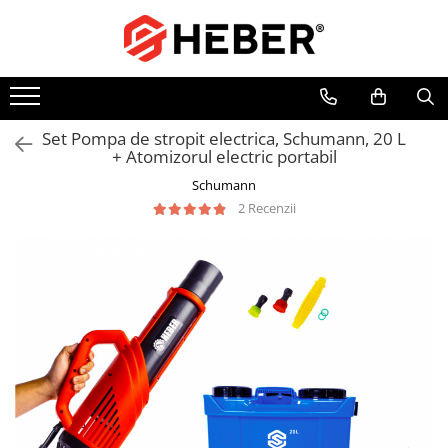
Toate Produsele
Mixere cu bol
Aer conditionat
Set Pompa de stropit electrica, Schumann, 20 L
+ Atomizorul electric portabil
Friteuze cu aer cald
Schumann
Pompe de apa
2 Recenzii
Pompe submersibile
Pompe submersibile nisip
Pompe apa de suprafata
Motopompe
Hidrofoare
Hidrofor cu pompa submersibila
Pompe de stropit
Pompe de stropit electrice