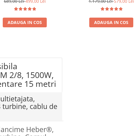
689,00 Lei
499,00 Lei
1.179,00 Lei
579,00 Lei
ADAUGA IN COS
ADAUGA IN COS
ibila
DM 2/8, 1500W,
entare 15 metri
ltietajata,
turbine, cablu de
dancime Heber®,