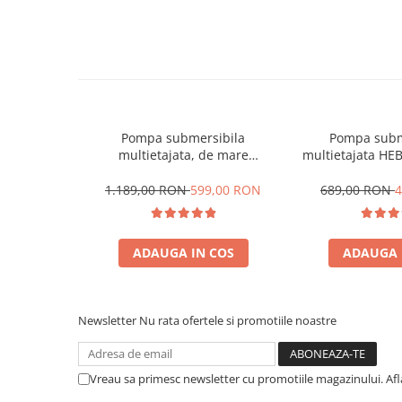
Pompa submersibila
Pompa subm
multietajata, de mare
multietajata HE
adancime Heber®, cu 16
cablu 15 metri
turbine, 1100W, debit maxim
5000l
1.189,00 RON
599,00 RON
689,00 RON
4
5000l/ora, diametru 80 mm
ADAUGA IN COS
ADAUGA 
Newsletter
Nu rata ofertele si promotiile noastre
Vreau sa primesc newsletter cu promotiile magazinului. Af