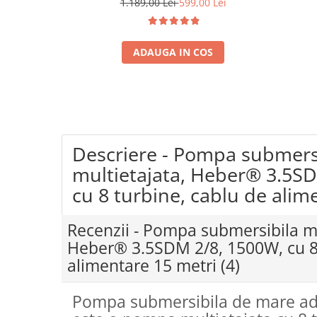
diametru 80 mm
1.189,00 Lei
599,00 Lei
Coloane dus
Chiuvete
ADAUGA IN COS
Baterii de bucatarie
Baterii de baie
Robineti
Echipamente de lucru
Descriere - Pompa submers
Betoniere si vibratoare beton
Accesorii beton
multietajata, Heber® 3.5S
cu 8 turbine, cablu de alim
Betoniere
Roabe
Recenzii - Pompa submersibila mu
Generatoare
Heber® 3.5SDM 2/8, 1500W, cu 8 
Motocultoare
alimentare 15 metri
(4)
Produse uz casnic
Seminee electrice
Pompa submersibila de mare a
Convectoare si aeroterme electrice