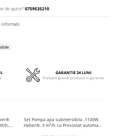
ie de ajutor?
0759535210
informatii
ibile
UL
GARANTIE 24 LUNI
a
Preluam gratuit produsul in garantie
ber®
Set Pompa apa submersibila ,1100W,
Set Pompa a
0l/h,
Heber®, 3 m³/h cu Presostat automat
1500W + Pre
ce Inlocuieste vasul de expansiune
Inlocuiest