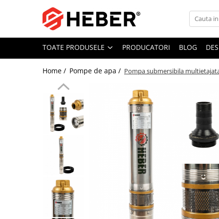
Toate Produsele
TOATE PRODUSELE
PRODUCATORI
BLOG
DES
Mixere cu bol
Aer conditionat
Home /
Pompe de apa /
Pompa submersibila multietajata
Friteuze cu aer cald
Pompe de apa
Pompe submersibile
Pompe submersibile nisip
Pompe apa de suprafata
Motopompe
Hidrofoare
Hidrofor cu pompa submersibila
Pompe de stropit
Pompe de stropit electrice