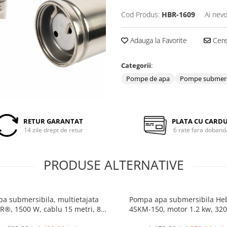
Cod Produs:
HBR-1609
Ai nevo
Adauga la Favorite
Cere 
Categorii
:
Pompe de apa
Pompe submers
RETUR GARANTAT
PLATA CU CARD
14 zile drept de retur
6 rate fara doband
PRODUSE ALTERNATIVE
a submersibila, multietajata
Pompa apa submersibila He
®, 1500 W, cablu 15 metri, 8
4SKM-150, motor 1.2 kw, 320
turbine, 5000l/ora
inaltime refulare 70m