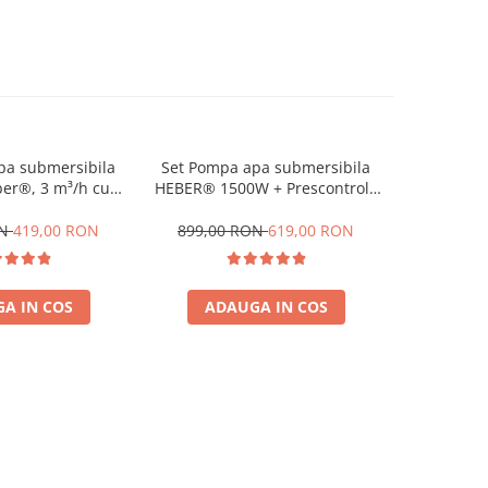
pa submersibila
Set Pompa apa submersibila
Pompa a
er®, 3 m³/h cu
HEBER® 1500W + Prescontrol (
Heber® 4S
t automat ce
Presostat ce Inlocuieste Vasul
kw, 320
ste vasul de
de expansiune )
control, i
ON
419,00 RON
899,00 RON
619,00 RON
1.189,0
ansiune
A IN COS
ADAUGA IN COS
ADA