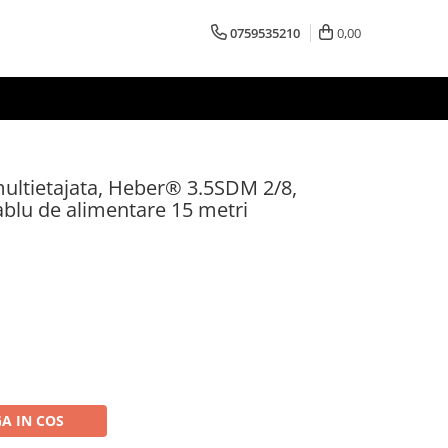
0759535210
0,00
ltietajata, Heber® 3.5SDM 2/8,
ablu de alimentare 15 metri
A IN COS