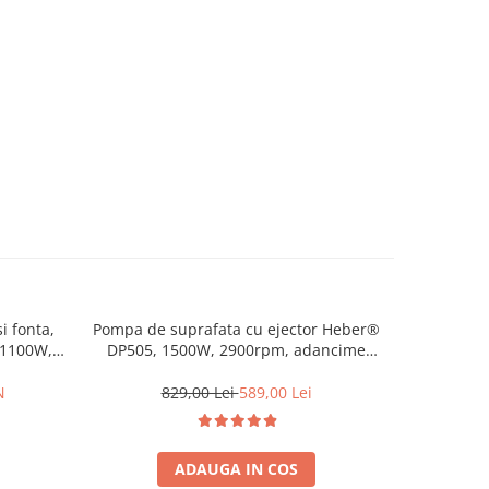
i fonta,
Pompa de suprafata cu ejector Heber®
Vas exp
 1100W,
DP505, 1500W, 2900rpm, adancime
Heber®
 45m
maxima de absorbtie 40m, debit 100
l/min
N
829,00 Lei
589,00 Lei
ADAUGA IN COS