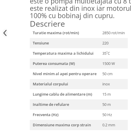
este o pompa multietajata cu 8 
este realizat din inox iar motorul
100% cu bobinaj din cupru.
Descriere
Turatie maxima (rot/min)
2850 rot/min
Tensiune
220
Temperatura maxima a lichidului
35˚C
Puterea consumata (W)
1500 W
Nivel minim al apei pentru operare
50 cm
Materialul corpului
inox
Lungime cablu de alimentare (m)
15 m
Inaltime de refulare
50 m
Frecventa (Hz)
50 Hz
Dimensiune maxima corp strain
0.2 mm