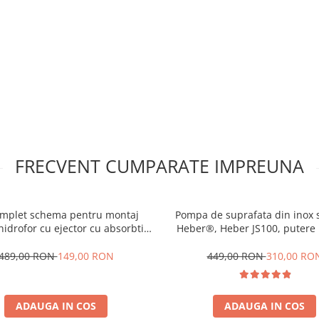
FRECVENT CUMPARATE IMPREUNA
omplet schema pentru montaj
Pompa de suprafata din inox s
hidrofor cu ejector cu absorbtie
Heber®, Heber JS100, putere
intre 9 si 40 metri
debit 50l/min, H refulare
489,00 RON
149,00 RON
449,00 RON
310,00 RO
ADAUGA IN COS
ADAUGA IN COS