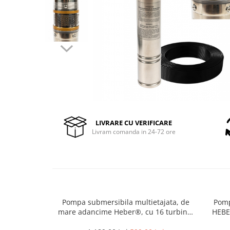
Pompe de stropit manuale
Atomizoare
Mori electrice
Mori electrice cereale
Accesorii mori electrice
Batoze de porumb
Zdrobitoare struguri, fructe si
legume
Dezumidificatoare
LIVRARE CU VERIFICARE
Aparate de sudura
Livram comanda in 24-72 ore
Drujbe
Motocoase
Motoare
Motoare electrice
Motoare termice
Pompa submersibila multietajata, de
Pomp
mare adancime Heber®, cu 16 turbine,
HEBER
Scule si Unelte Electrice
1100W, debit maxim 5000l/ora,
Articole sanitare