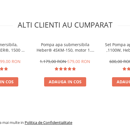
ALTI CLIENTI AU CUMPARAT
ersibila,
Pompa apa submersibila
Set Pompa a
BER®, 1500 W,
Heber® 4SKM-150, motor 1.2
,1100W, Heb
, 8 turbine,
kw, 3200l/h, inaltime refulare
Presosta
/ora
70m
Inlocuie
99,00 RON
1.179,00 RON
579,00 RON
600,00 R
exp
IN COS
ADAUGA IN COS
ADAUG
la mai multe in
Politica de Confidentialitate