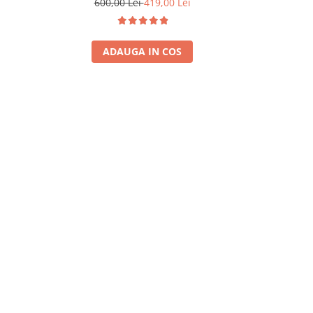
600,00 Lei
419,00 Lei
899,
ADAUGA IN COS
A