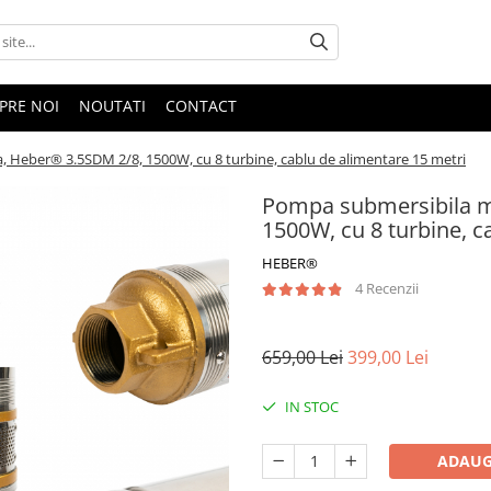
PRE NOI
NOUTATI
CONTACT
, Heber® 3.5SDM 2/8, 1500W, cu 8 turbine, cablu de alimentare 15 metri
Pompa submersibila mu
1500W, cu 8 turbine, c
HEBER®
4 Recenzii
659,00 Lei
399,00 Lei
IN STOC
ADAUG