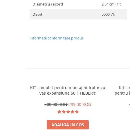
Diametru racord
2.54 cm (1")
Debit
5000 l/h
Informatii conformitate produs
KIT complet pentru montaj hidrofor cu
Kit c
vas expansiune 50 l, HEBER®
pentru 
500,00 RON
299,00 RON
ADAUGA IN COS