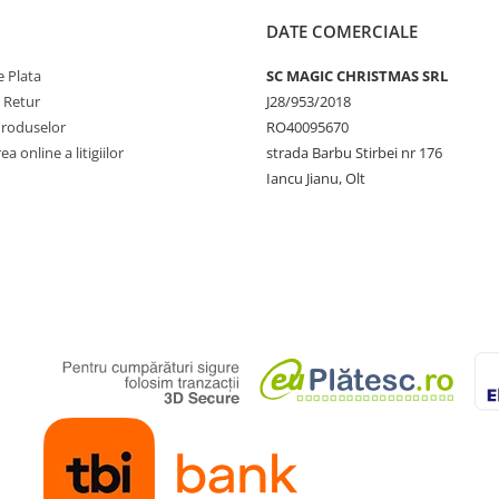
DATE COMERCIALE
 Plata
SC MAGIC CHRISTMAS SRL
e Retur
J28/953/2018
Produselor
RO40095670
a online a litigiilor
strada Barbu Stirbei nr 176
Iancu Jianu, Olt