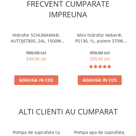
FRECVENT CUMPARATE
IMPREUNA
Hidrofor SCHUMANN®,
Mini hidrofor Heber®,
AUTOJET80S, 24L, 1500W,
PS130, 1L, putere 370W,
60l/min, H refulare 45 m, cu
debit 35l/min, H refulare
turbina din inox
30m
900,00 Lei
390,00 Lei
549,00 Lei
259,00 Lei
ADAUGA IN COS
ADAUGA IN COS
ALTI CLIENTI AU CUMPARAT
Pompa de suprafata cu
Pompa apa de suprafata,