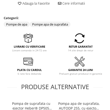
Adauga la Favorite
Cere informatii
Categorii
:
Pompe de apa
Pompe apa de suprafata
LIVRARE CU VERIFICARE
RETUR GARANTAT
Livram comanda in 24-72 ore
14 zile drept de retur
PLATA CU CARDUL
GARANTIE 24 LUNI
6 rate fara dobanda
Preluam gratuit produsul in garantie
PRODUSE ALTERNATIVE
Pompa de suprafata cu
Pompa apa de suprafata,
Po
ejector Heber® DP505,
AUTODP 255, cu ejector,
He