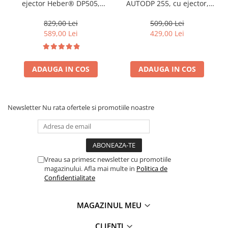
ejector Heber® DP505,
AUTODP 255, cu ejector,
1500W, 2900rpm, adancime
Heber® 1150 W, 80L/minut,
maxima de absorbtie 40m,
inaltime refulare 42 m,
829,00 Lei
509,00 Lei
debit 100 l/min
adancime maxima de
589,00 Lei
429,00 Lei
absorbtie 25 m
ADAUGA IN COS
ADAUGA IN COS
Newsletter
Nu rata ofertele si promotiile noastre
Vreau sa primesc newsletter cu promotiile
magazinului. Afla mai multe in
Politica de
Confidentialitate
MAGAZINUL MEU
CLIENTI