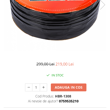
Pompe de stropit manuale
Atomizoare
Mori electrice
Mori electrice cereale
Accesorii mori electrice
Batoze de porumb
Zdrobitoare struguri, fructe si
legume
Dezumidificatoare
Aparate de sudura
299,00 Lei
219,00 Lei
Drujbe
IN STOC
Motocoase
Motoare
ADAUGA IN COS
Motoare electrice
Motoare termice
Cod Produs:
HBR-1308
Ai nevoie de ajutor?
0759535210
Scule si Unelte Electrice
Articole sanitare