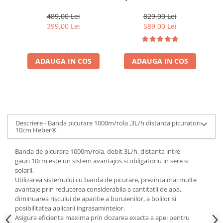
120L/minut, racord 1",
1500W, 2900rpm,
inaltime refulare 40 m
adancime maxima de
489,00 Lei
829,00 Lei
absorbtie 40m, debit 100
re
399,00 Lei
589,00 Lei
l/min
m
ADAUGA IN COS
ADAUGA IN COS
Descriere - Banda picurare 1000m/rola ,3L/h distanta picuratori
10cm Heber®
Banda de picurare 1000m/rola, debit 3L/h, distanta intre
gauri 10cm este un sistem avantajos si obligatoriu in sere si
solarii.
Utilizarea sistemului cu banda de picurare, prezinta mai multe
avantaje prin reducerea considerabila a cantitatii de apa,
diminuarea riscului de aparitie a buruienilor, a bolilor si
posibilitatea aplicarii ingrasamintelor.
Asigura eficienta maxima prin dozarea exacta a apei pentru