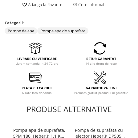
Adauga la Favorite
Cere informatii
Coloane dus
Chiuvete
Categorii
:
Baterii de bucatarie
Pompe de apa
Pompe apa de suprafata
Baterii de baie
Robineti
Echipamente de lucru
LIVRARE CU VERIFICARE
RETUR GARANTAT
Livram comanda in 24-72 ore
14 zile drept de retur
Betoniere si vibratoare beton
Accesorii beton
Betoniere
PLATA CU CARDUL
GARANTIE 24 LUNI
Roabe
6 rate fara dobanda
Preluam gratuit produsul in garantie
Generatoare
PRODUSE ALTERNATIVE
Motocultoare
Produse uz casnic
Seminee electrice
Pompa apa de suprafata,
Pompa de suprafata cu
Po
Convectoare si aeroterme electrice
CPM 180, Heber® 1.1 KW,
ejector Heber® DP505,
A