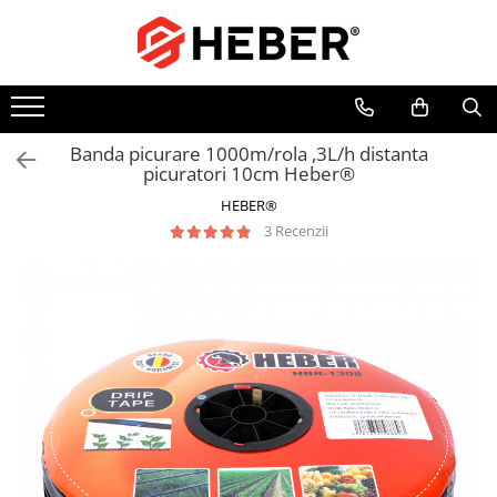
Toate Produsele
Mixere cu bol
Aer conditionat
Banda picurare 1000m/rola ,3L/h distanta
picuratori 10cm Heber®
Friteuze cu aer cald
HEBER®
Pompe de apa
3 Recenzii
Pompe submersibile
Pompe submersibile nisip
Pompe apa de suprafata
Motopompe
Hidrofoare
Hidrofor cu pompa submersibila
Pompe de stropit
Pompe de stropit electrice