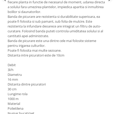
fiecare planta in functie de necesarul de moment, udarea directa
a solului fara umezirea plantelor, impiedica aparitia si inmultirea
bolilor si daunatorilor.
Banda de picurare are rezistenta si durabilitate superioara, ea
poate fi folosita si sub pamant, sub folia de mulcire. Este
rezistenta la infundare deoarece are integrat un filtru de auto-
curatare. Folosind banda puteti controla umiditatea solului si al
cantitatii apei administrate.
Banda de picurare este una dintre cele mai folosite sisteme
pentru irigarea culturilor.
Poate fi folosita mai multe sezoane.
Distanta intre picuratori este de 10cm
Debit
3l/h
Diametru
16 mm
Distanta dintre picuratori
30 cm
Lungime rola
1000 m
Material
Polietilena
Numar bucati/set