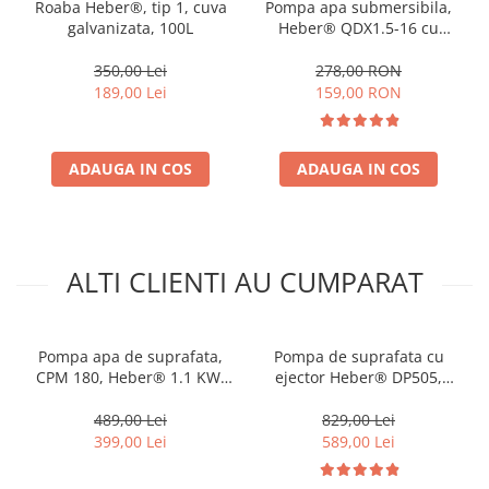
Roaba Heber®, tip 1, cuva
Pompa apa submersibila,
galvanizata, 100L
Heber® QDX1.5-16 cu
plutitor, 370W, 16m,
1.8m3/h, 1Tol, corp fonta
350,00 Lei
278,00 RON
189,00 Lei
159,00 RON
ADAUGA IN COS
ADAUGA IN COS
ALTI CLIENTI AU CUMPARAT
Pompa apa de suprafata,
Pompa de suprafata cu
CPM 180, Heber® 1.1 KW,
ejector Heber® DP505,
120L/minut, racord 1",
1500W, 2900rpm, adancime
inaltime refulare 40 m
maxima de absorbtie 40m,
489,00 Lei
829,00 Lei
debit 100 l/min
399,00 Lei
589,00 Lei