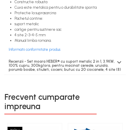
Constructie robusta
Cuva este metalica pentru o durabilitate sporita
Protectie la suprasarcina
Pachetul contine:
suport metalic
carlige pentru sustinere sac
4 site 2-3-4-5 mm
Manual limba romana.
Informatii conformitate produs
Recenzii - Set moara HEBER® cu suport metalic 2 in 1, 3.9KW,
100% cupru, 300kg/ora, pentru macinat cereale, uruiala,
porumb boabe, stiuleti, coceni, butuc cu 20 ciocanele, 4 site
(8)
Frecvent cumparate
impreuna