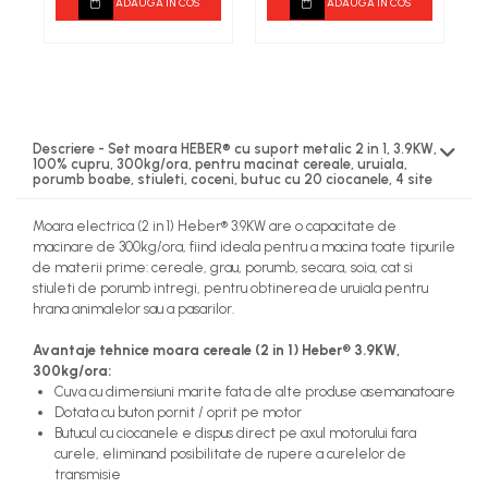
+ suport
ADAUGA IN COS
ADAUGA IN COS
k
r
c
Descriere - Set moara HEBER® cu suport metalic 2 in 1, 3.9KW,
100% cupru, 300kg/ora, pentru macinat cereale, uruiala,
porumb boabe, stiuleti, coceni, butuc cu 20 ciocanele, 4 site
Moara electrica (2 in 1) Heber® 3.9KW are o capacitate de
macinare de 300kg/ora, fiind ideala pentru a macina toate tipurile
de materii prime: cereale, grau, porumb, secara, soia, cat si
stiuleti de porumb intregi, pentru obtinerea de uruiala pentru
hrana animalelor sau a pasarilor.
Avantaje tehnice moara cereale (2 in 1)
Heber®
3.9KW,
300kg/ora:
Cuva cu dimensiuni marite fata de alte produse asemanatoare
Dotata cu buton pornit / oprit pe motor
Butucul cu ciocanele e dispus direct pe axul motorului fara
curele, eliminand posibilitate de rupere a curelelor de
transmisie