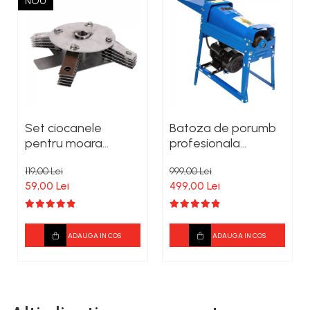
NOU
Set ciocanele
Batoza de porumb
pentru moara
profesionala
cereale
Heber®, 2000 kg/h,
119,00 Lei
999,00 Lei
motor 2500W,
59,00 Lei
499,00 Lei
bobinaj 100%cupru
ADAUGA IN COS
ADAUGA IN COS