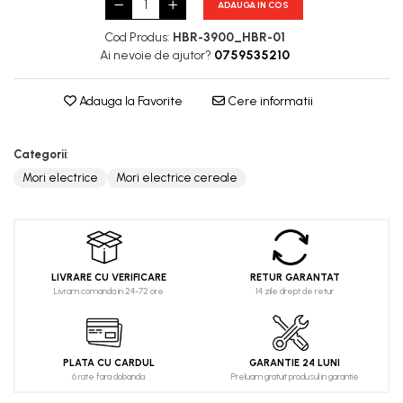
ADAUGA IN COS
Cod Produs:
HBR-3900_HBR-01
Ai nevoie de ajutor?
0759535210
Adauga la Favorite
Cere informatii
Categorii
:
Mori electrice
Mori electrice cereale
LIVRARE CU VERIFICARE
RETUR GARANTAT
Livram comanda in 24-72 ore
14 zile drept de retur
PLATA CU CARDUL
GARANTIE 24 LUNI
6 rate fara dobanda
Preluam gratuit produsul in garantie