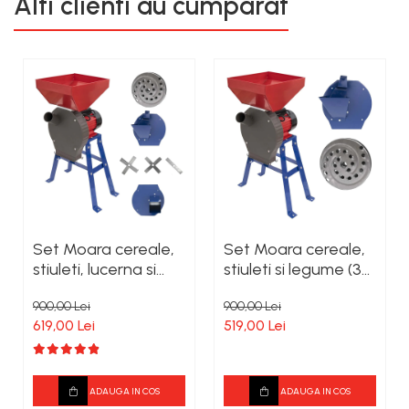
Alti clienti au cumparat
Set Moara cereale,
Set Moara cereale,
stiuleti, lucerna si
stiuleti si legume (3
legume (4 in 1),
in 1), Heber®, 3.8KW,
900,00 Lei
900,00 Lei
Heber®, 3.8KW,
300Kg/Ora, + suport
619,00 Lei
519,00 Lei
300Kg/Ora, cu
din metal
ciocanele +
razatoare + cutite +
suport
ADAUGA IN COS
ADAUGA IN COS