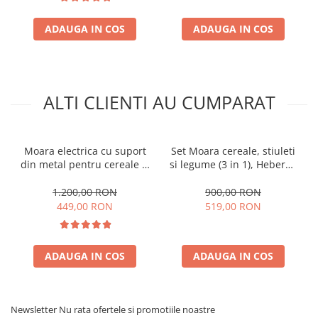
ADAUGA IN COS
ADAUGA IN COS
ALTI CLIENTI AU CUMPARAT
Moara electrica cu suport
Set Moara cereale, stiuleti
din metal pentru cereale si
si legume (3 in 1), Heber®,
stiuleti (2 in 1), HEBER®,
3.8KW, 300Kg/Ora, + suport
Cuva Mare, motor 3,8 kw
din metal
1.200,00 RON
900,00 RON
(100% cupru), 3000 rpm,
449,00 RON
519,00 RON
300 kg/h, 4 site de rezerva,
20 ciocanele
ADAUGA IN COS
ADAUGA IN COS
Newsletter
Nu rata ofertele si promotiile noastre