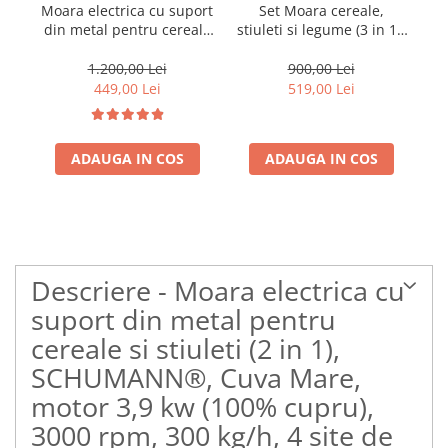
Moara electrica cu suport
Set Moara cereale,
din metal pentru cereale
stiuleti si legume (3 in 1),
sti
si stiuleti (2 in 1),
Heber®, 3.8KW,
(
HEBER®, Cuva Mare,
300Kg/Ora, + suport din
30
1.200,00 Lei
900,00 Lei
motor 3,8 kw (100%
metal
449,00 Lei
519,00 Lei
cupru), 3000 rpm, 300
kg/h, 4 site de rezerva, 20
ciocanele
ADAUGA IN COS
ADAUGA IN COS
Descriere - Moara electrica cu
suport din metal pentru
cereale si stiuleti (2 in 1),
SCHUMANN®, Cuva Mare,
motor 3,9 kw (100% cupru),
3000 rpm, 300 kg/h, 4 site de