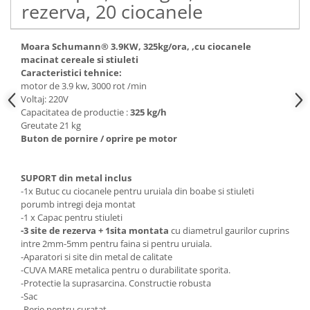
rezerva, 20 ciocanele
Moara Schumann® 3.9KW, 325kg/ora, ,cu ciocanele
macinat cereale si stiuleti
Caracteristici tehnice:
motor de 3.9 kw, 3000 rot /min
Voltaj: 220V
Capacitatea de productie :
325 kg/h
Greutate 21 kg
Buton de pornire / oprire pe motor
SUPORT din metal inclus
-1x Butuc cu ciocanele pentru uruiala din boabe si stiuleti
porumb intregi deja montat
-1 x Capac pentru stiuleti
-3 site de rezerva + 1sita montata
cu diametrul gaurilor cuprins
intre 2mm-5mm pentru faina si pentru uruiala.
-Aparatori si site din metal de calitate
-CUVA MARE metalica pentru o durabilitate sporita.
-Protectie la suprasarcina. Constructie robusta
-Sac
-Perie pentru curatat