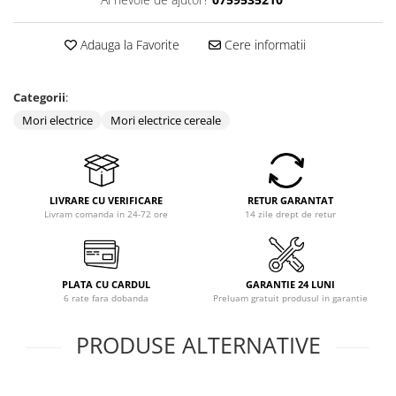
Adauga la Favorite
Cere informatii
Categorii
:
Mori electrice
Mori electrice cereale
LIVRARE CU VERIFICARE
RETUR GARANTAT
Livram comanda in 24-72 ore
14 zile drept de retur
PLATA CU CARDUL
GARANTIE 24 LUNI
6 rate fara dobanda
Preluam gratuit produsul in garantie
PRODUSE ALTERNATIVE