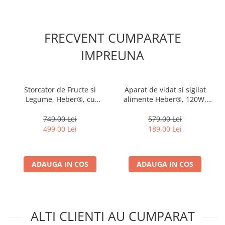
FRECVENT CUMPARATE
IMPREUNA
Storcator de Fructe si
Aparat de vidat si sigilat
Legume, Heber®, cu
alimente Heber®, 120W,
presare la Rece, 2 Viteze
80kpa, functii vidare
Soft/Hard, Display LED, Sita
umed/uscata/soft, panou
749,00 Lei
579,00 Lei
Inox, Functie Reverse,
de comanda tactil, 30 cm
499,00 Lei
189,00 Lei
150W, Ax cu Melc, Recipient
bara de lipire Functie de
Suc 450ml, Sticla pentru
Sigilare si Vidare Automata,
calatorie 500ml, Gri
Negru
ADAUGA IN COS
ADAUGA IN COS
ALTI CLIENTI AU CUMPARAT