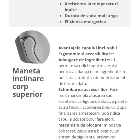
Rezistenta la temperaturi
inalte
Durata de viata mai lunga
Eficienta energetica
Avantajele capului inclinabil
Ergonomie si accesibilitate:
Adaugare de ingrediente:
Iti
permite sa ridici capul mixerului
Maneta
pentru a adauga usor ingrediente in
inclinare
bol, fara a trebui sa demontezi bolul
de fiecare data.
corp
Schimbarea accesoriilor:
Face
superior
mult mai simpla atasarea sau
scoaterea carligului de aluat, a paletei
sau a telului. Scoaterea bolului: Dupa
finalizarea amestecarii, poti ridica
capul si scoate bolul fara efort.
Mecanism de blocare:
In pozitie
coborata, capul este blocat cu un
sistem de siguranta, prevenind