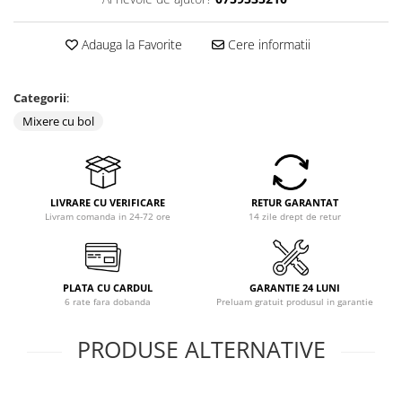
Adauga la Favorite
Cere informatii
Categorii
:
Mixere cu bol
LIVRARE CU VERIFICARE
RETUR GARANTAT
Livram comanda in 24-72 ore
14 zile drept de retur
PLATA CU CARDUL
GARANTIE 24 LUNI
6 rate fara dobanda
Preluam gratuit produsul in garantie
PRODUSE ALTERNATIVE