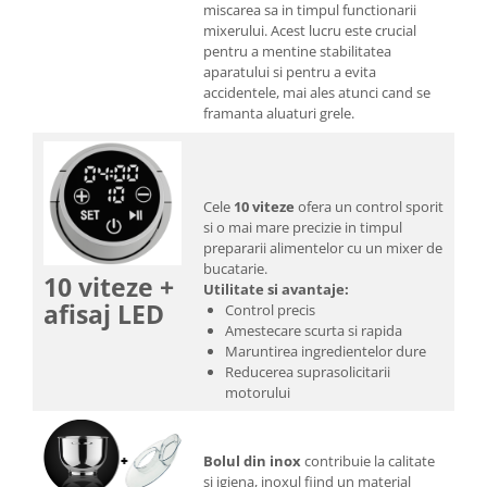
miscarea sa in timpul functionarii
mixerului. Acest lucru este crucial
pentru a mentine stabilitatea
aparatului si pentru a evita
accidentele, mai ales atunci cand se
framanta aluaturi grele.
Cele
10 viteze
ofera un control sporit
si o mai mare precizie in timpul
prepararii alimentelor cu un mixer de
bucatarie.
10 viteze +
Utilitate si avantaje:
afisaj LED
Control precis
Amestecare scurta si rapida
Maruntirea ingredientelor dure
Reducerea suprasolicitarii
motorului
Bolul din inox
contribuie la calitate
si igiena, inoxul fiind un material