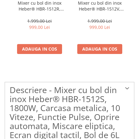
Mixer cu bol din inox
Mixer cu bol din inox
Heber® HBR-1512R,
Heber® HBR-1512V,
1800W, Carcasa metalica,
1800W, Carcasa metalica,
18
10 Viteze, Functie Pulse,
10 Viteze, Functie Pulse,
10
1.999,00 Lei
1.999,00 Lei
Oprire automata, Miscare
Oprire automata, Miscare
Op
999,00 Lei
999,00 Lei
eliptica, Ecran digital
eliptica, Ecran digital
tactil, Bol de 6L din Inox,
tactil, Bol de 6L din Inox,
ta
3 accesorii incluse ROSU
3 accesorii incluse
3 
ADAUGA IN COS
ADAUGA IN COS
Turcoaz
Descriere - Mixer cu bol din
inox Heber® HBR-1512S,
1800W, Carcasa metalica, 10
Viteze, Functie Pulse, Oprire
automata, Miscare eliptica,
Ecran digital tactil, Bol de 6L