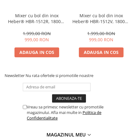
Mixer cu bol din inox
Mixer cu bol din inox
Heber® HBR-1512R, 1800W,
Heber® HBR-1512V, 1800W,
Carcasa metalica, 10 Viteze,
Carcasa metalica, 10 Viteze,
Functie Pulse, Oprire
Functie Pulse, Oprire
1.999,00 RON
1.999,00 RON
automata, Miscare eliptica,
automata, Miscare eliptica,
999,00 RON
999,00 RON
Ecran digital tactil, Bol de
Ecran digital tactil, Bol de
6L din Inox, 3 accesorii
6L din Inox, 3 accesorii
ADAUGA IN COS
ADAUGA IN COS
incluse ROSU
incluse Turcoaz
Newsletter
Nu rata ofertele si promotiile noastre
Vreau sa primesc newsletter cu promotiile
magazinului. Afla mai multe in
Politica de
Confidentialitate
MAGAZINUL MEU