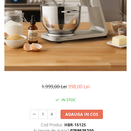
1.999,00 Lei
998,00 Lei
IN STOC
ADAUGA IN COS
Cod Produs:
HBR-1512S
Ai nevoie de ajutor?
0759535210