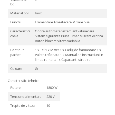
bol
Material bol
Inox
Functii
Framantare Amestecare Mixare oua
Caracteristici
Oprire automata Sistem anti-alunecare
cheie
Sistem siguranta Pulse Timer Miscare eliptica
Buton blocare Viteza variabila
Continut
1 x Tel 1 x Mixer 1 x Carlig de framantare 1 x
pachet
Paleta teflonata 1 x Manual de instructiuni in
limba romana 1x Capac anti-stropire
Culoare
Gri
Caracteristici tehnice
Putere
1800 W
Tensiune alimentare
220 V
Trepte de viteza
10