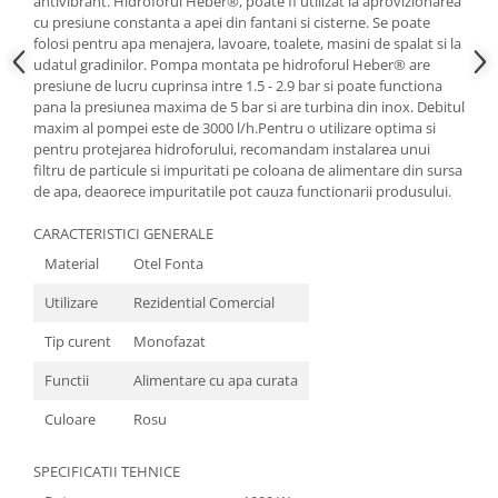
antivibrant. Hidroforul Heber®, poate fi utilizat la aprovizionarea
cu presiune constanta a apei din fantani si cisterne. Se poate
folosi pentru apa menajera, lavoare, toalete, masini de spalat si la
udatul gradinilor. Pompa montata pe hidroforul Heber® are
presiune de lucru cuprinsa intre 1.5 - 2.9 bar si poate functiona
pana la presiunea maxima de 5 bar si are turbina din inox. Debitul
maxim al pompei este de 3000 l/h.Pentru o utilizare optima si
pentru protejarea hidroforului, recomandam instalarea unui
filtru de particule si impuritati pe coloana de alimentare din sursa
de apa, deaorece impuritatile pot cauza functionarii produsului.
CARACTERISTICI GENERALE
Material
Otel Fonta
Utilizare
Rezidential Comercial
Tip curent
Monofazat
Functii
Alimentare cu apa curata
Culoare
Rosu
SPECIFICATII TEHNICE