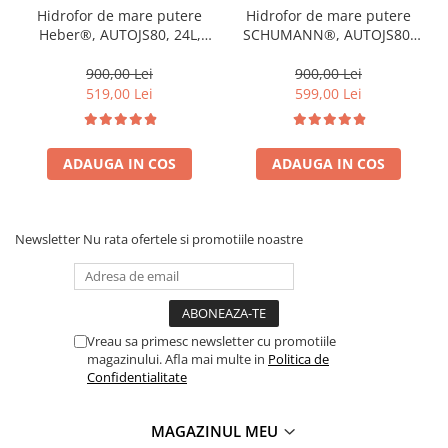
Hidrofor de mare putere
Hidrofor de mare putere
Heber®, AUTOJS80, 24L,
SCHUMANN®, AUTOJS80,
1000W, 50l/min, H refulare
24L, 1500W, 60l/min, H
40m, pompa din fonta si
refulare 45 m, pompa din
900,00 Lei
900,00 Lei
inox
fonta si inox
519,00 Lei
599,00 Lei
ADAUGA IN COS
ADAUGA IN COS
Newsletter
Nu rata ofertele si promotiile noastre
Vreau sa primesc newsletter cu promotiile
magazinului. Afla mai multe in
Politica de
Confidentialitate
MAGAZINUL MEU