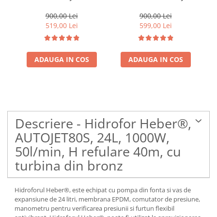
1000W, 50l/min, H
24L, 1500W, 60l/min, H
60
refulare 40m, pompa din
refulare 45 m, pompa din
900,00 Lei
900,00 Lei
fonta si inox
fonta si inox
519,00 Lei
599,00 Lei
ADAUGA IN COS
ADAUGA IN COS
Descriere - Hidrofor Heber®,
AUTOJET80S, 24L, 1000W,
50l/min, H refulare 40m, cu
turbina din bronz
Hidroforul Heber®, este echipat cu pompa din fonta si vas de
expansiune de 24 litri, membrana EPDM, comutator de presiune,
manometru pentru verificarea presiunii si furtun flexibil