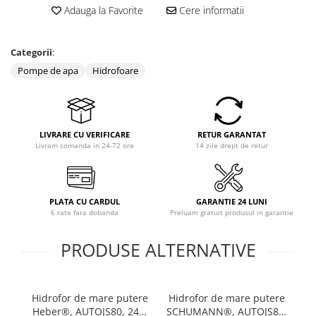
Adauga la Favorite
Cere informatii
Categorii
:
Pompe de apa
Hidrofoare
LIVRARE CU VERIFICARE
RETUR GARANTAT
Livram comanda in 24-72 ore
14 zile drept de retur
PLATA CU CARDUL
GARANTIE 24 LUNI
6 rate fara dobanda
Preluam gratuit produsul in garantie
PRODUSE ALTERNATIVE
Hidrofor de mare putere
Hidrofor de mare putere
H
Heber®, AUTOJS80, 24L,
SCHUMANN®, AUTOJS80,
AU