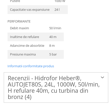
Putere
1000 W
Capacitate vas expansiune
24 l
PERFORMANTE
Debit maxim
50 l/min
Inaltime de refulare
40 m
Adancime de absorbtie
8 m
Presiune maxima
5 bar
Informatii conformitate produs
Recenzii - Hidrofor Heber®,
AUTOJET80S, 24L, 1000W, 50l/min,
H refulare 40m, cu turbina din
bronz
(4)