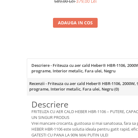
panou tactil, HBR-1107, negru
589,00 Lei
379,00 Lei
Coloane dus
Chiuvete
ADAUGA IN COS
Baterii de bucatarie
Baterii de baie
Robineti
Echipamente de lucru
Betoniere si vibratoare beton
Descriere - Friteuza cu aer cald Heber® HBR-1106, 2000W,
programe, Interior metalic, Fara ulei, Negru
Accesorii beton
Betoniere
Recenzii - Friteuza cu aer cald Heber® HBR-1106, 2000W, 9
programe, Interior metalic, Fara ulei, Negru
(0)
Roabe
Descriere
Generatoare
Motocultoare
FRITEUZA CU AER CALD HEBER HBR-1106 – PUTERE, CAPAC
UN SINGUR PRODUS
Produse uz casnic
Vrei mancare crocanta, gustoasa si mai sanatoasa, fara sa p
Seminee electrice
HEBER HBR-1106 este solutia ideala pentru gatit rapid, eficie
Convectoare si aeroterme electrice
GATESTI CU PANA LA 90% MAI PUTIN ULEI