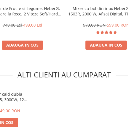
or de Fructe si Legume, Heber®,
Mixer cu bol din inox Heber
are la Rece, 2 Viteze Soft/Hard,
1503R, 2000 W, Afisaj Digital, T
 LED, Sita Inox, Functie Reverse,
6.2 L inox, 6 Viteze, Functie 
x cu Melc, Recipient Suc 450ml,
Miscare eliptica, Rosu
749,00 Lei
499,00 Lei
979,00 RON
599,00 RO
la pentru calatorie 500ml, Gri
ADAUGA IN COS
ADAUGA IN COS
ALTI CLIENTI AU CUMPARAT
r cald dubla
, 3000W, 12L,
, 40–200°C, 2
ente, negru
49,00 RON
IN COS