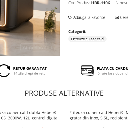
Cod Produs:
HBR-1106
Ai nevo
Adauga la Favorite
Cere 
Categorii
:
Friteuze cu aer cald
RETUR GARANTAT
PLATA CU CARD
14 zile drept de retur
6 rate fara doband
PRODUSE ALTERNATIVE
euza cu aer cald dubla Heber®
Friteuza cu aer cald Heber®, 
05, 3000W, 12L, control digital,
gratar din inox, 5.5L, recipient
°C, 2 zone independente, negru
din sticla termorezistenta, 8 p