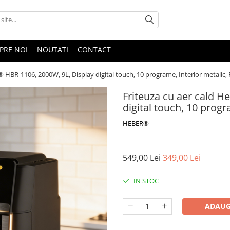
PRE NOI
NOUTATI
CONTACT
 HBR-1106, 2000W, 9L, Display digital touch, 10 programe, Interior metalic, 
Friteuza cu aer cald 
digital touch, 10 progr
HEBER®
549,00 Lei
349,00 Lei
IN STOC
ADAUG