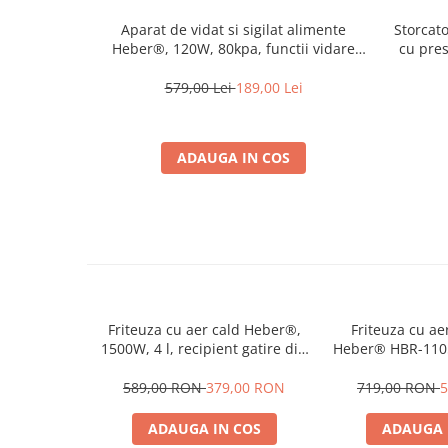
Aparat de vidat si sigilat alimente
Storcat
Heber®, 120W, 80kpa, functii vidare
cu pres
umed/uscata/soft, panou de comanda
Display
tactil, 30 cm bara de lipire Functie de
150W, A
579,00 Lei
189,00 Lei
Sigilare si Vidare Automata, Negru
Stic
ADAUGA IN COS
Friteuza cu aer cald Heber®,
Friteuza cu ae
1500W, 4 l, recipient gatire din
Heber® HBR-1105
sticla termorezistenta, 40-
control digital
200°C, 7 programe, panou
zone independ
589,00 RON
379,00 RON
719,00 RON
5
tactil, HBR-1107, negru
ADAUGA IN COS
ADAUGA 