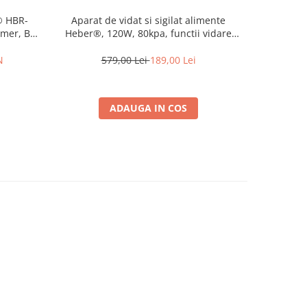
® HBR-
Aparat de vidat si sigilat alimente
Mixer c
imer, Bol
Heber®, 120W, 80kpa, functii vidare
1518R, 150
Pulse,
umed/uscata/soft, panou de comanda
Functie P
tactil, 30 cm bara de lipire Functie de
N
579,00 Lei
189,00 Lei
98
Sigilare si Vidare Automata, Gri
ADAUGA IN COS