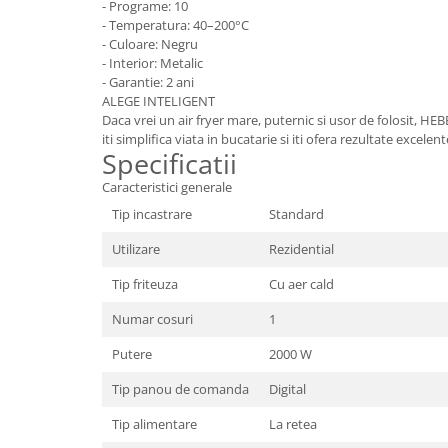
- Programe: 10
- Temperatura: 40–200°C
- Culoare: Negru
- Interior: Metalic
- Garantie: 2 ani
ALEGE INTELIGENT
Daca vrei un air fryer mare, puternic si usor de folosit, H
iti simplifica viata in bucatarie si iti ofera rezultate excelente
Specificatii
Caracteristici generale
Tip incastrare
Standard
Utilizare
Rezidential
Tip friteuza
Cu aer cald
Numar cosuri
1
Putere
2000 W
Tip panou de comanda
Digital
Tip alimentare
La retea