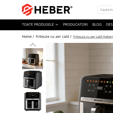
Toate Produsele
TOATE PRODUSELE
PRODUCATORI
BLOG
DES
Mixere cu bol
Aer conditionat
Home /
Friteuze cu aer cald /
Friteuza cu aer cald Heber®
Friteuze cu aer cald
Pompe de apa
Pompe submersibile
Pompe submersibile nisip
Pompe apa de suprafata
Motopompe
Hidrofoare
Hidrofor cu pompa submersibila
Pompe de stropit
Pompe de stropit electrice