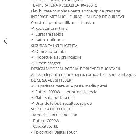
TEMPERATURA REGLABILA 40–200°C
Flexibilitate completa pentru orice tip de preparat.
INTERIOR METALIC – DURABIL SI USOR DE CURATAT
Construit pentru utilizare intensiva.
✔ Rezistenta in timp
✔ Curatare rapida
✔ Gatire uniforma
SIGURANTA INTELIGENTA
✔ Oprire automata
✔ Protectie la supraincalzire
✔ Timer integrat
DESIGN MODERN, POTRIVIT ORICAREI BUCATARII
Aspect elegant, culoare negru, compact si usor de integrat.
DE CE SA ALEGI HEBER?
✔ Capacitate mare 9L – peste media pietei
✔ Putere 2000W – performanta reala
✔ Gatit sanatos fara ulei
✔ Usor de folosit, rezultate rapide
SPECIFICATII TEHNICE
- Model: HEBER HBR-1106
- Putere: 2000W
- Capacitate: 9L
- Tip control: Digital Touch