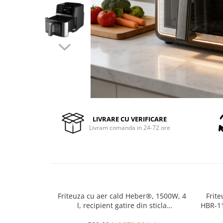
Pompe de stropit manuale
Atomizoare
Mori electrice
Mori electrice cereale
Accesorii mori electrice
Batoze de porumb
Zdrobitoare struguri, fructe si
legume
Dezumidificatoare
LIVRARE CU VERIFICARE
Aparate de sudura
Livram comanda in 24-72 ore
Drujbe
Motocoase
Motoare
Motoare electrice
Motoare termice
Friteuza cu aer cald Heber®, 1500W, 4
Frit
l, recipient gatire din sticla
HBR-11
Scule si Unelte Electrice
termorezistenta, 40-200°C, 7 programe,
40–200
Articole sanitare