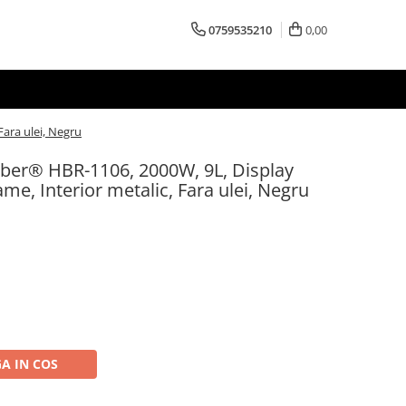
0759535210
0,00
Fara ulei, Negru
Heber® HBR-1106, 2000W, 9L, Display
ame, Interior metalic, Fara ulei, Negru
A IN COS