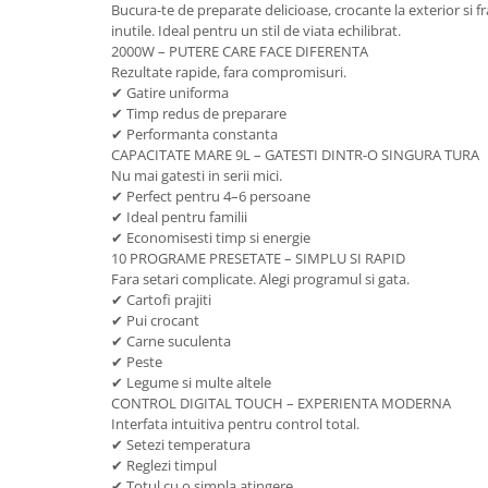
Bucura-te de preparate delicioase, crocante la exterior si fr
inutile. Ideal pentru un stil de viata echilibrat.
2000W – PUTERE CARE FACE DIFERENTA
Rezultate rapide, fara compromisuri.
✔ Gatire uniforma
✔ Timp redus de preparare
✔ Performanta constanta
CAPACITATE MARE 9L – GATESTI DINTR-O SINGURA TURA
Nu mai gatesti in serii mici.
✔ Perfect pentru 4–6 persoane
✔ Ideal pentru familii
✔ Economisesti timp si energie
10 PROGRAME PRESETATE – SIMPLU SI RAPID
Fara setari complicate. Alegi programul si gata.
✔ Cartofi prajiti
✔ Pui crocant
✔ Carne suculenta
✔ Peste
✔ Legume si multe altele
CONTROL DIGITAL TOUCH – EXPERIENTA MODERNA
Interfata intuitiva pentru control total.
✔ Setezi temperatura
✔ Reglezi timpul
✔ Totul cu o simpla atingere