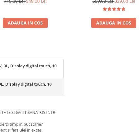
1200W, Air fryer Gama 20
719,00 Lei
549,00 Lei
559,00 Lei
329,00 Lei
ADAUGA IN COS
ADAUGA IN COS
 9L, Display digital touch, 10
L, Display digital touch, 10
ITATE SI GATIT SANATOS INTR-
ierzi timp in bucatarie?
nt si fara ulei in exces.