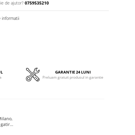
ie de ajutor?
0759535210
informatii
UL
GARANTIE 24 LUNI
a
Preluam gratuit produsul in garantie
Milano,
 gatire
rograme,