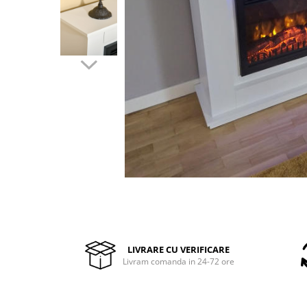
Pompe de stropit manuale
Atomizoare
Mori electrice
Mori electrice cereale
Accesorii mori electrice
Batoze de porumb
Zdrobitoare struguri, fructe si
legume
Dezumidificatoare
Aparate de sudura
Drujbe
Motocoase
Motoare
Motoare electrice
LIVRARE CU VERIFICARE
Livram comanda in 24-72 ore
Motoare termice
Scule si Unelte Electrice
Articole sanitare