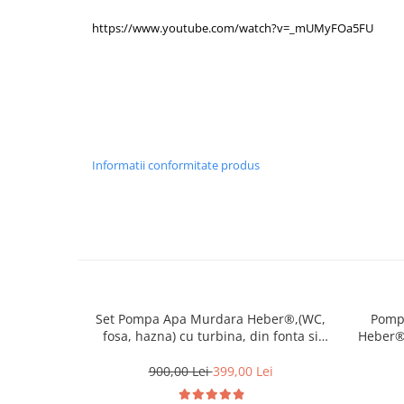
https://www.youtube.com/watch?v=_mUMyFOa5FU
Informatii conformitate produs
Set Pompa Apa Murdara Heber®,(WC,
Pompa
fosa, hazna) cu turbina, din fonta si
Heber®,
plutitor +20m Furtun pompieri 2"+cuple
cu 
metalice
900,00 Lei
399,00 Lei