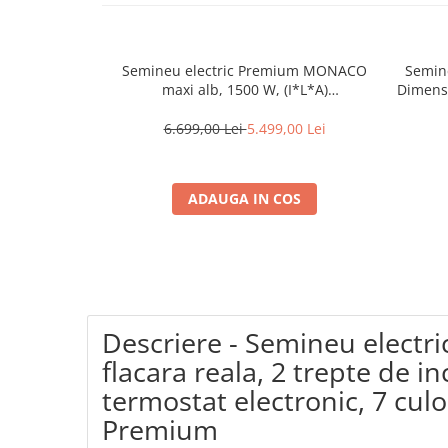
Coloane dus
Chiuvete
Semineu electric Premium MONACO
Semine
Baterii de bucatarie
maxi alb, 1500 W, (I*L*A)
Dimens
1160*1500*330 mm, efect 3D,
Baterii de baie
telecomanda
6.699,00 Lei
5.499,00 Lei
Robineti
Echipamente de lucru
ADAUGA IN COS
Betoniere si vibratoare beton
Accesorii beton
Betoniere
Roabe
Generatoare
Descriere - Semineu electric
Motocultoare
flacara reala, 2 trepte de in
Produse uz casnic
termostat electronic, 7 culo
Seminee electrice
Premium
Convectoare si aeroterme electrice