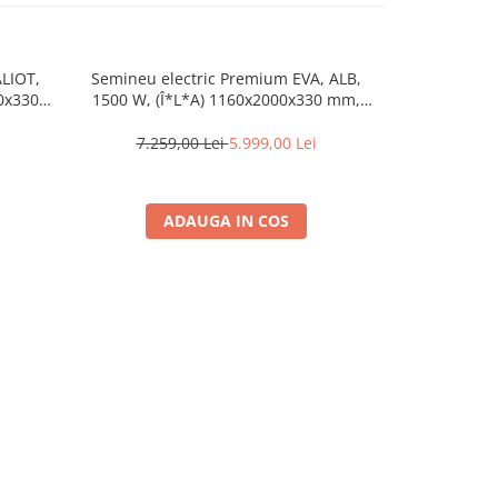
LIOT,
Semineu electric Premium EVA, ALB,
Semineu el
0x330
1500 W, (Î*L*A) 1160x2000x330 mm,
maxi ma
da
efect 3D, telecomanda
1160*150
7.259,00 Lei
5.999,00 Lei
6.699
ADAUGA IN COS
A