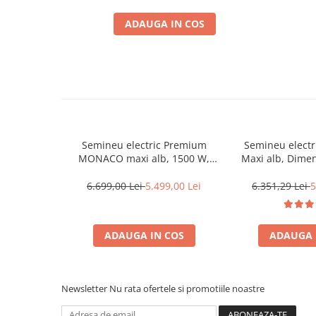
ADAUGA IN COS
Semineu electric Premium
Semineu electr
MONACO maxi alb, 1500 W,
Maxi alb, Dimens
(I*L*A) 1160*1500*330 mm,
1160*1500
efect 3D, telecomanda
6.699,00 Lei
5.499,00 Lei
6.351,29 Lei
5
ADAUGA IN COS
ADAUGA 
Newsletter
Nu rata ofertele si promotiile noastre