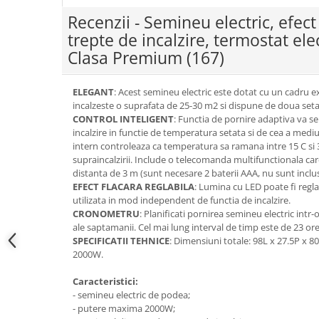
Recenzii - Semineu electric, efect
trepte de incalzire, termostat elec
Clasa Premium
(167)
ELEGANT
: Acest semineu electric este dotat cu un cadru e
incalzeste o suprafata de 25-30 m2 si dispune de doua seta
CONTROL INTELIGENT
: Functia de pornire adaptiva va s
incalzire in functie de temperatura setata si de cea a medi
intern controleaza ca temperatura sa ramana intre 15 C si 3
supraincalzirii. Include o telecomanda multifunctionala ca
distanta de 3 m (sunt necesare 2 baterii AAA, nu sunt inclus
EFECT FLACARA REGLABILA
: Lumina cu LED poate fi reglat
utilizata in mod independent de functia de incalzire.
CRONOMETRU
: Planificati pornirea semineu electric intr
ale saptamanii. Cel mai lung interval de timp este de 23 ore
SPECIFICATII TEHNICE
: Dimensiuni totale: 98L x 27.5P x 8
2000W.
Caracteristici:
- semineu electric de podea;
- putere maxima 2000W;