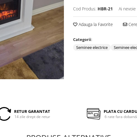
Cod Produs:
HBR-21
Ai nevoie
Adauga la Favorite
Cere 
Categorii
:
Seminee electrice
Seminee elec
RETUR GARANTAT
PLATA CU CARD
14 zile drept de retur
6 rate fara doband