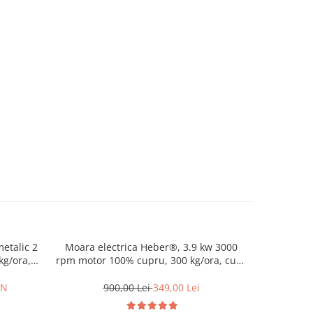
etalic 2
Moara electrica Heber®, 3.9 kw 3000
Pompa de st
kg/ora,
rpm motor 100% cupru, 300 kg/ora, cuva
acumulato
iala,
mare, 20 de ciocanele pentru cereale si
 butuc cu
stiuleti
ON
900,00 Lei
349,00 Lei
37