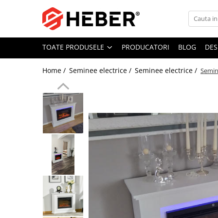
Toate Produsele
TOATE PRODUSELE
PRODUCATORI
BLOG
DES
Mixere cu bol
Aer conditionat
Home /
Seminee electrice /
Seminee electrice /
Semine
Friteuze cu aer cald
Pompe de apa
Pompe submersibile
Pompe submersibile nisip
Pompe apa de suprafata
Motopompe
Hidrofoare
Hidrofor cu pompa submersibila
Pompe de stropit
Pompe de stropit electrice