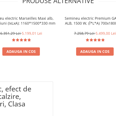
PRODUSE ALTERNATIVE
u electric Marseilles Maxi alb,
Semineu electric Premium GA
iuni (IxLxA): 1160*1500*330 mm
ALB, 1500 W, (Î*L*A) 700x180
mm, efect 3D, telecoman
6.351,29 Lei
5.199,01 Lei
7.258,79 Lei
5.499,00 Lei
ADAUGA IN COS
ADAUGA IN COS
, efect de
calzire,
ri, Clasa