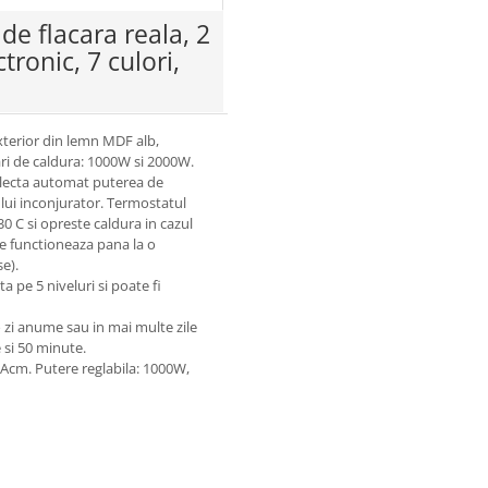
 de flacara reala, 2
tronic, 7 culori,
xterior din lemn MDF alb,
ri de caldura: 1000W si 2000W.
electa automat puterea de
ului inconjurator. Termostatul
0 C si opreste caldura in cazul
re functioneaza pana la o
e).
a pe 5 niveluri si poate fi
-o zi anume sau in mai multe zile
 si 50 minute.
0Acm. Putere reglabila: 1000W,