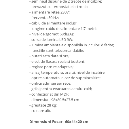
- semineul dispune de 2 trepte de incalzire;
- prevazut cu termostat electronic;
- alimentare retea 230V;
- frecventa 50 Hz;
- cablu de alimentare inclus;
- lungime cablu de alimentare 1.7 metri;
- nivel de zgomot 58dB(A);
- sursa de lumina LED 9W;
- lumina ambientala disponibila in 7 culori diferite;
- functiile sunt telecomandabile;
- puteti seta data si ora;
- efect de flacara reala si busteni;
- reglare pornire adaptiva;
- afisaj temperatura, ora, zi, nivel de incalzire;
- oprire automata in caz de supraincalzire;
- orificii admisie aer rece;
- grilaj pentru evacuarea aerului cald;
- confectionat din MDF;
- dimensiuni 98x80.5x27.5 cm
- greutate 28 kg;
- culoare alb.
Dimensiuni Focar
:
60x44x20 cm