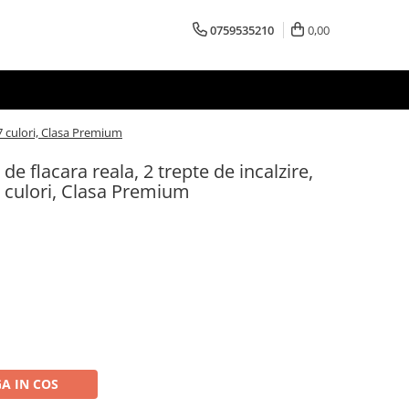
0759535210
0,00
 7 culori, Clasa Premium
de flacara reala, 2 trepte de incalzire,
7 culori, Clasa Premium
A IN COS