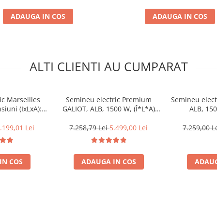
ADAUGA IN COS
ADAUGA IN COS
ALTI CLIENTI AU CUMPARAT
ic Marseilles
Semineu electric Premium
Semineu elect
iuni (IxLxA):
GALIOT, ALB, 1500 W, (Î*L*A)
ALB, 150
*330 mm
700x1800x330 mm, efect 3D,
1160x2000x33
telecomanda
tele
.199,01 Lei
7.258,79 Lei
5.499,00 Lei
7.259,00 L
IN COS
ADAUGA IN COS
ADAUG