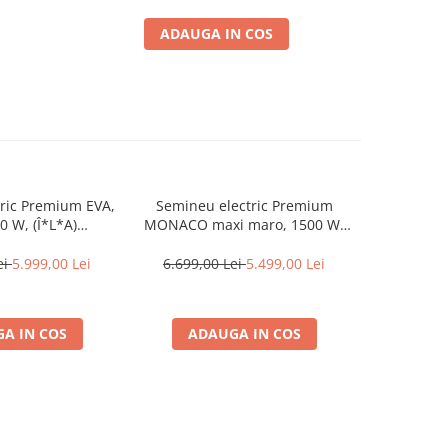
ADAUGA IN COS
ric Premium EVA,
Semineu electric Premium
Semineu
0 W, (Î*L*A)
MONACO maxi maro, 1500 W,
POSEIDON, 
0 mm, efect 3D,
(I*L*A) 1160*1500*330 mm,
:700*2000
comanda
efect 3D, telecomanda
t
ei
5.999,00 Lei
6.699,00 Lei
5.499,00 Lei
7.139,0
A IN COS
ADAUGA IN COS
ADA