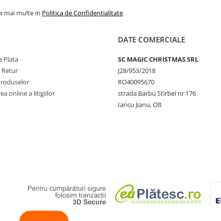
la mai multe in
Politica de Confidentialitate
DATE COMERCIALE
 Plata
SC MAGIC CHRISTMAS SRL
e Retur
J28/953/2018
Produselor
RO40095670
a online a litigiilor
strada Barbu Stirbei nr 176
Iancu Jianu, Olt