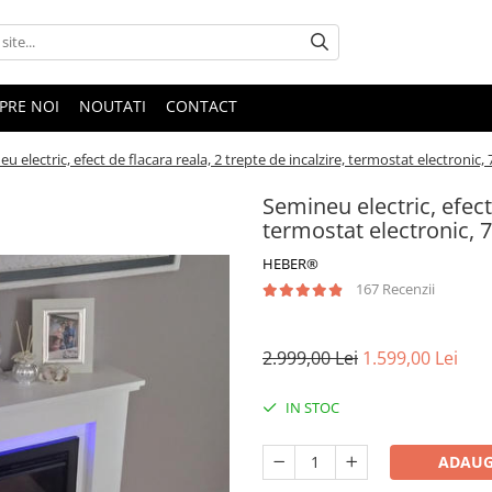
PRE NOI
NOUTATI
CONTACT
u electric, efect de flacara reala, 2 trepte de incalzire, termostat electronic,
Semineu electric, efect 
termostat electronic, 
HEBER®
167 Recenzii
2.999,00 Lei
1.599,00 Lei
IN STOC
ADAUG