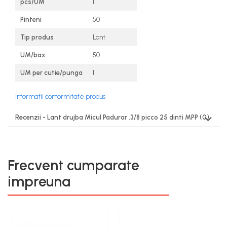
pcs/UM
1
Pinteni
50
Tip produs
Lant
UM/bax
50
UM per cutie/punga
1
Informatii conformitate produs
Recenzii - Lant drujba Micul Padurar .3/8 picco 25 dinti MPP
(0)
Frecvent cumparate
impreuna