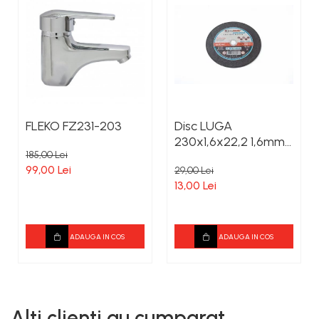
FLEKO FZ231-203
Disc LUGA
230x1,6x22,2 1,6mm
185,00 Lei
grosime
99,00 Lei
29,00 Lei
13,00 Lei
ADAUGA IN COS
ADAUGA IN COS
Alti clienti au cumparat