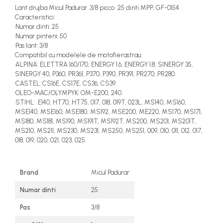
Lant drujba Micul Padurar .3/8 picco 25 dinti MPP, GF-0154
Caracteristici:
•Numar dinti: 25
•Numar pinteni: 50
•Pas lant: 3/8
Compatibil cu modelele de motofierastrau:
•ALPINA: ELETTRA 160/170, ENERGY 1.6, ENERGY 1.8, SINERGY 35,
SINERGY 40, P360, PR361, P370, P390, PR391, PR270, PR280.
•CASTEL: CS16E, CS17E, CS36, CS39.
•OLEO-MAC/OLYMPYK: OM-E200, 240.
•STIHL: E140, HT70, HT75, 017, 018, 019T, 023L, MS140, MS160,
MSE140, MSE160, MSE180, MS192, MSE200, ME220, MS170, MS171,
MS180, MS181, MS190, MS191T, MS192T, MS200, MS201, MS201T,
MS210, MS211, MS230, MS231, MS250, MS251, 009, 010, 011, 012, 017,
018, 019, 020, 021, 023, 025.
Brand
Micul Padurar
Numar dinti
25
Pas
3/8