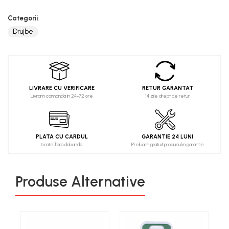
Categorii
:
Drujbe
LIVRARE CU VERIFICARE
RETUR GARANTAT
Livram comanda in 24-72 ore
14 zile drept de retur
PLATA CU CARDUL
GARANTIE 24 LUNI
6 rate fara dobanda
Preluam gratuit produsul in garantie
Produse Alternative