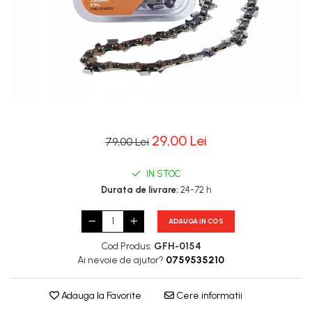
29,00 Lei
79,00 Lei
IN STOC
Durata de livrare:
24-72 h
ADAUGA IN COS
Cod Produs:
GFH-0154
Ai nevoie de ajutor?
0759535210
Adauga la Favorite
Cere informatii