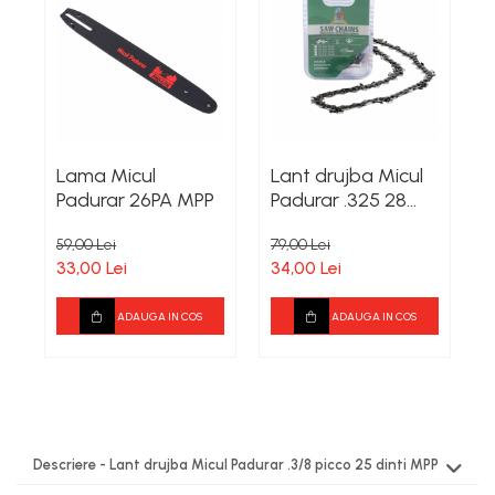
Lama Micul
Lant drujba Micul
L
Padurar 26PA MPP
Padurar .325 28
5
dinti hus. MPP
59,00 Lei
79,00 Lei
8
33,00 Lei
34,00 Lei
4
ADAUGA IN COS
ADAUGA IN COS
Descriere - Lant drujba Micul Padurar .3/8 picco 25 dinti MPP