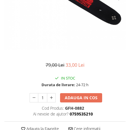
Pompe de stropit manuale
Atomizoare
Mori electrice
Mori electrice cereale
Accesorii mori electrice
Batoze de porumb
Zdrobitoare struguri, fructe si
legume
79,00 Lei
33,00 Lei
Dezumidificatoare
Aparate de sudura
IN STOC
Drujbe
Durata de livrare:
24-72 h
Motocoase
Motoare
ADAUGA IN COS
Motoare electrice
Cod Produs:
GFH-0882
Motoare termice
Ai nevoie de ajutor?
0759535210
Scule si Unelte Electrice
Adauga la Favorite
Cere informatii
Articole sanitare