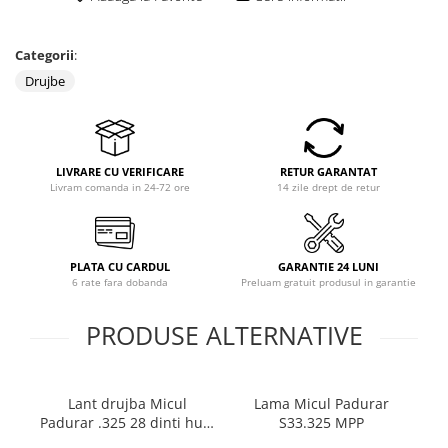
Coloane dus
Categorii
:
Chiuvete
Drujbe
Baterii de bucatarie
Baterii de baie
Robineti
LIVRARE CU VERIFICARE
RETUR GARANTAT
Echipamente de lucru
Livram comanda in 24-72 ore
14 zile drept de retur
Betoniere si vibratoare beton
Accesorii beton
Betoniere
PLATA CU CARDUL
GARANTIE 24 LUNI
6 rate fara dobanda
Preluam gratuit produsul in garantie
Roabe
PRODUSE ALTERNATIVE
Generatoare
Motocultoare
Produse uz casnic
Lant drujba Micul
Lama Micul Padurar
L
Seminee electrice
Padurar .325 28 dinti hus.
S33.325 MPP
Convectoare si aeroterme electrice
MPP