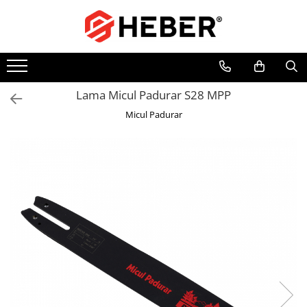
Toate Produsele
Mixere cu bol
Aer conditionat
Lama Micul Padurar S28 MPP
Friteuze cu aer cald
Micul Padurar
Pompe de apa
Pompe submersibile
Pompe submersibile nisip
Pompe apa de suprafata
Motopompe
Hidrofoare
Hidrofor cu pompa submersibila
Pompe de stropit
Pompe de stropit electrice