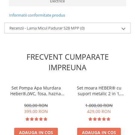
Electrice
Informatii conformitate produs
Recenzii - Lama Micul Padurar S28 MPP
(0)
FRECVENT CUMPARATE
IMPREUNA
Set Pompa Apa Murdara
Set moara HEBER® cu
Heber®,(WC, fosa, hazna)
suport metalic 2 in 1,
cu turbina, din fonta si
3.9KW, 100% cupru,
plutitor +20m Furtun
300kg/ora, pentru macinat
900,00 RON
1.000,00 RON
pompieri 2"+cuple metalice
cereale, uruiala, porumb
399,00 RON
429,00 RON
boabe, stiuleti, coceni,
butuc cu 20 ciocanele, 4
site
ADAUGA IN COS
ADAUGA IN COS