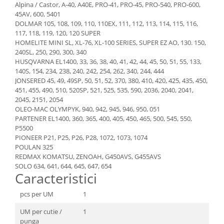
Alpina / Castor, A-40, A40E, PRO-41, PRO-45, PRO-540, PRO-600,
45AV, 600, 5401
DOLMAR 105, 108, 109, 110, 110EX, 111, 112, 113, 114, 115, 116,
117, 118, 119, 120, 120 SUPER
HOMELITE MINI SL, XL-76, XL-100 SERIES, SUPER EZ AO, 130. 150,
240SL, 250, 290, 300, 340
HUSQVARNA EL1400, 33, 36, 38, 40, 41, 42, 44, 45, 50, 51, 55, 133,
140S, 154, 234, 238, 240, 242, 254, 262, 340, 244, 444
JONSERED 45, 49, 49SP, 50, 51, 52, 370, 380, 410, 420, 425, 435, 450,
451, 455, 490, 510, 520SP, 521, 525, 535, 590, 2036, 2040, 2041,
2045, 2151, 2054
OLEO-MAC OLYMPYK, 940, 942, 945, 946, 950, 051
PARTENER EL1400, 360, 365, 400, 405, 450, 465, 500, 545, 550,
P5500
PIONEER P21, P25, P26, P28, 1072, 1073, 1074
POULAN 325
REDMAX KOMATSU, ZENOAH, G450AVS, G455AVS
SOLO 634, 641, 644, 645, 647, 654
Caracteristici
pcs per UM
1
UM per cutie /
1
punga