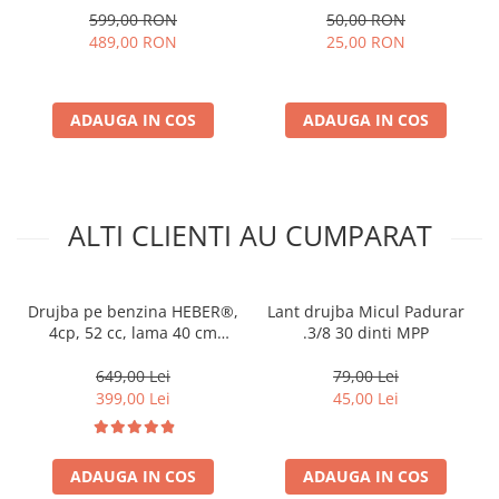
599,00 RON
50,00 RON
489,00 RON
25,00 RON
ADAUGA IN COS
ADAUGA IN COS
ALTI CLIENTI AU CUMPARAT
Drujba pe benzina HEBER®,
Lant drujba Micul Padurar
4cp, 52 cc, lama 40 cm
.3/8 30 dinti MPP
10000 rpm + accesorii
incluse
649,00 Lei
79,00 Lei
399,00 Lei
45,00 Lei
ADAUGA IN COS
ADAUGA IN COS