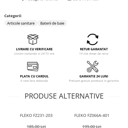
Categorii
:
Articole sanitare
Baterii de baie
LIVRARE CU VERIFICARE
RETUR GARANTAT
Livram comanda in 24-72 ore
14 zile drept de retur
PLATA CU CARDUL
GARANTIE 24 LUNI
6 rate fara dobanda
Preluam gratuit produsul in garantie
PRODUSE ALTERNATIVE
FLEKO FZ231-203
FLEKO FZ066A-401
185,00 Lei
199,00 Lei