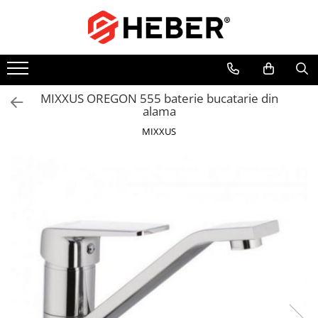
Toate Produsele
Mixere cu bol
Aer conditionat
MIXXUS OREGON 555 baterie bucatarie din
alama
Friteuze cu aer cald
MIXXUS
Pompe de apa
Pompe submersibile
Pompe submersibile nisip
Pompe apa de suprafata
Motopompe
Hidrofoare
Hidrofor cu pompa submersibila
Pompe de stropit
Pompe de stropit electrice