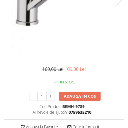
Pompe de stropit manuale
Atomizoare
Mori electrice
Mori electrice cereale
Accesorii mori electrice
Batoze de porumb
Zdrobitoare struguri, fructe si
legume
Dezumidificatoare
169,00 Lei
109,00 Lei
Aparate de sudura
Drujbe
IN STOC
Motocoase
Motoare
ADAUGA IN COS
Motoare electrice
Cod Produs:
BEMH-9789
Motoare termice
Ai nevoie de ajutor?
0759535210
Scule si Unelte Electrice
Adauga la Favorite
Cere informatii
Articole sanitare