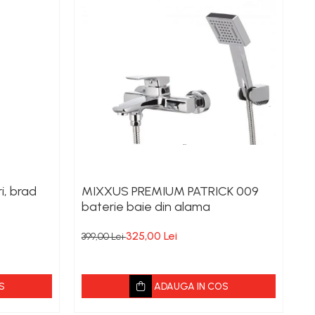
i, brad
MIXXUS PREMIUM PATRICK 009
F
baterie baie din alama
c
325,00 Lei
399,00 Lei
73
S
ADAUGA IN COS