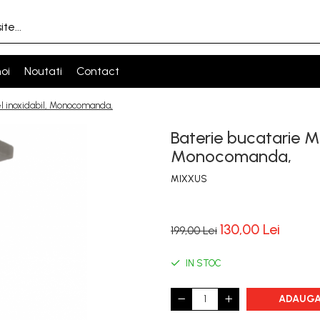
oi
Noutati
Contact
el inoxidabil, Monocomanda,
Baterie bucatarie MI
Monocomanda,
MIXXUS
130,00 Lei
199,00 Lei
IN STOC
ADAUGA