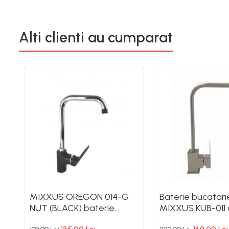
Alti clienti au cumparat
MIXXUS OREGON 014-G
Baterie bucatari
NUT (BLACK) baterie
MIXXUS KUB-011 d
bucatarie din alama
inoxidabil.