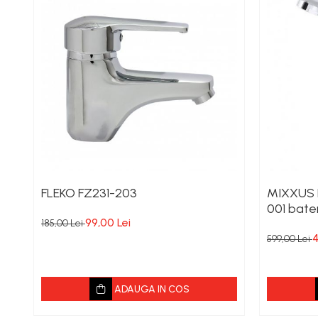
FLEKO FZ231-203
MIXXUS
001 bate
99,00 Lei
185,00 Lei
4
599,00 Lei
ADAUGA IN COS