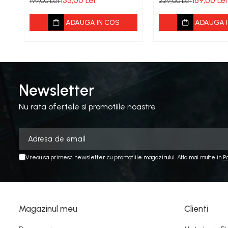
135,00 Lei
169,00 Lei
199,00 Lei
229,00 Lei
ADAUGA IN COS
ADAUGA I
Newsletter
Nu rata ofertele si promotiile noastre
Vreau sa primesc newsletter cu promotiile magazinului. Afla mai multe in
P
Magazinul meu
Clienti