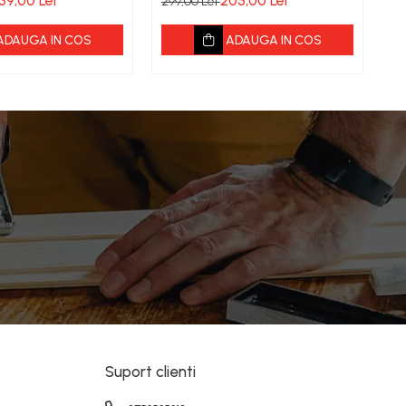
39,00 Lei
205,00 Lei
299,00 Lei
29
ADAUGA IN COS
ADAUGA IN COS
Suport clienti