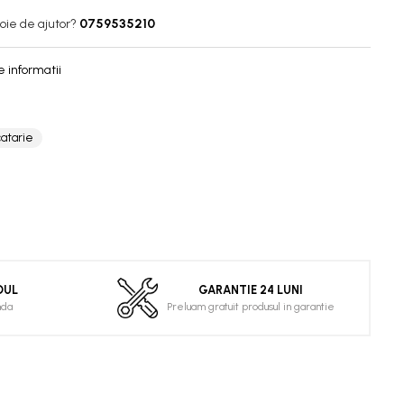
oie de ajutor?
0759535210
 informatii
catarie
DUL
GARANTIE 24 LUNI
nda
Preluam gratuit produsul in garantie