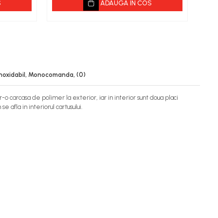
S
ADAUGA IN COS
l inoxidabil, Monocomanda,
(0)
-o carcasa de polimer la exterior, iar in interior sunt doua placi
 afla in interiorul cartusului.