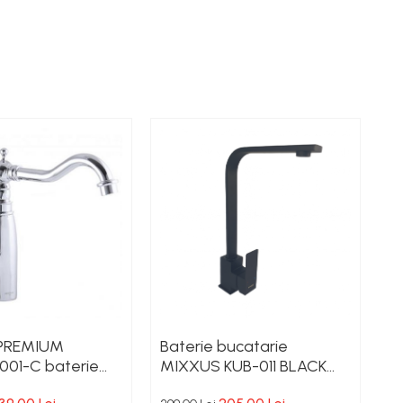
PREMIUM
Baterie bucatarie
B
001-C baterie
MIXXUS KUB-011 BLACK
M
e din alama
din otel inoxidabil,
i