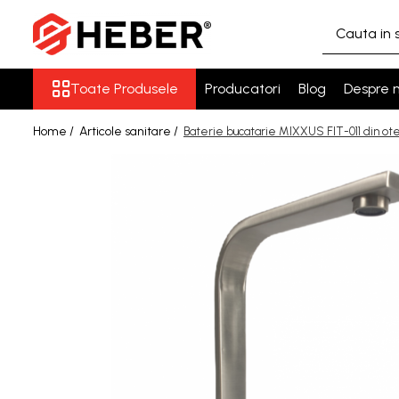
Toate Produsele
Toate Produsele
Producatori
Blog
Despre n
Mixere cu bol
Aer conditionat
Home /
Articole sanitare /
Baterie bucatarie MIXXUS FIT-011 din ot
Friteuze cu aer cald
Pompe de apa
Pompe submersibile
Pompe submersibile nisip
Pompe apa de suprafata
Motopompe
Hidrofoare
Hidrofor cu pompa
submersibila
Pompe de stropit