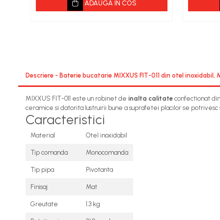
Seminee electrice
ADAUGA IN COS
Convectoare si aeroterme electrice
Descriere - Baterie bucatarie MIXXUS FIT-011 din otel inoxidabi
MIXXUS FIT-011 este un robinet de
inalta calitate
confectionat din 
ceramice si datorita lustruirii bune a suprafetei placilor se potrivesc 
Caracteristici
Material
Otel inoxidabil
Tip comanda
Monocomanda
Tip pipa
Pivotanta
Finisaj
Mat
Greutate
1.3 kg