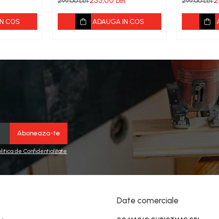
235,00 Lei
2
299,00 Lei
299,00 Lei
N COS
ADAUGA IN COS
olitica de Confidentialitate
Date comerciale