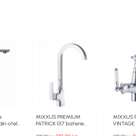
e
MIXXUS PREMIUM
MIXXUS 
in otel
PATRICK 017 baterie
VINTAGE 
bucatarie din alama
bucatari