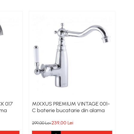
K 017
MIXXUS PREMIUM VINTAGE 001-
Bat
ama
C baterie bucatarie din alama
011 
239,00 Lei
299,00 Lei
299,