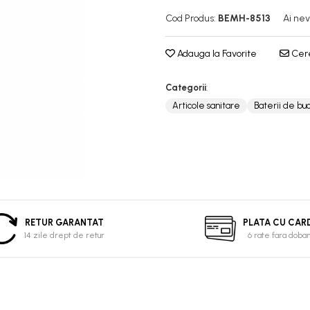
Cod Produs:
BEMH-8513
Ai nev
Adauga la Favorite
Cere
Categorii
:
Articole sanitare
Baterii de bu
RETUR GARANTAT
PLATA CU CAR
14 zile drept de retur
6 rate fara doba