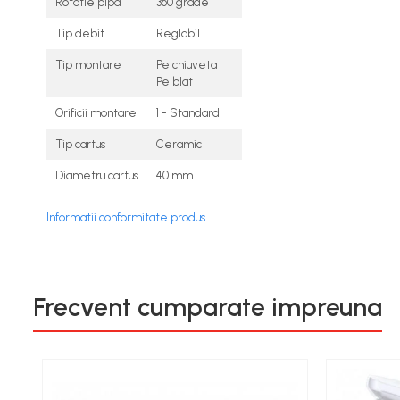
Rotatie pipa
360 grade
Tip debit
Reglabil
Tip montare
Pe chiuveta
Pe blat
Orificii montare
1 - Standard
Tip cartus
Ceramic
Diametru cartus
40 mm
Informatii conformitate produs
Frecvent cumparate impreuna