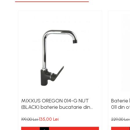
Scule si Unelte Electrice
Articole sanitare
Coloane dus
Chiuvete
Baterii de bucatarie
Baterii de baie
Robineti
Echipamente de lucru
Betoniere si vibratoare beton
Accesorii beton
Betoniere
Roabe
MIXXUS OREGON 014-G NUT
Baterie
(BLACK) baterie bucatarie din
011 din o
Generatoare
alama
Motocultoare
135,00 Lei
199,00 Lei
229,00 Le
Produse uz casnic