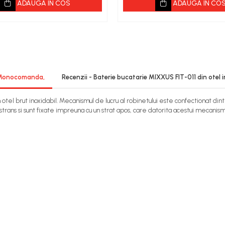
ADAUGA IN COS
ADAUGA IN CO
l, Monocomanda,
Recenzii - Baterie bucatarie MIXXUS FIT-011 din ote
otel brut inoxidabil. Mecanismul de lucru al robinetului este confectionat dintr
strans si sunt fixate impreuna cu un strat apos, care datorita acestui mecanism se